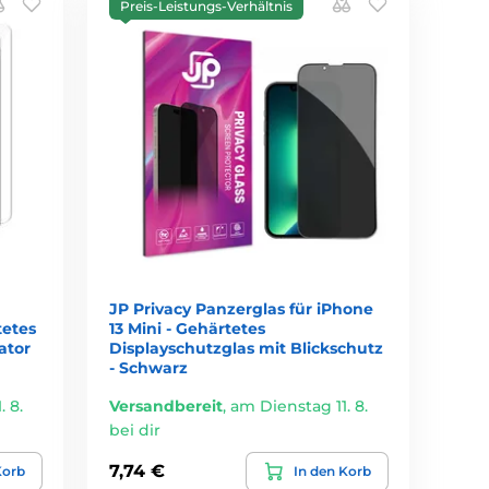
Preis-Leistungs-Verhältnis
JP Privacy Panzerglas für iPhone
tetes
13 Mini - Gehärtetes
ator
Displayschutzglas mit Blickschutz
- Schwarz
 8.
Versandbereit
,
am Dienstag 11. 8.
bei dir
7,74 €
Korb
In den Korb