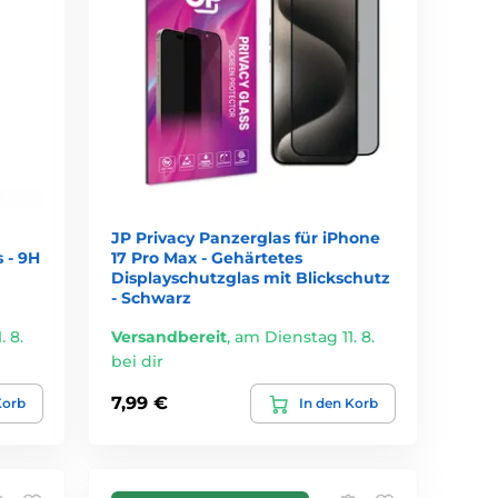
JP Privacy Panzerglas für iPhone
 - 9H
17 Pro Max - Gehärtetes
Displayschutzglas mit Blickschutz
- Schwarz
 8.
Versandbereit
,
am Dienstag 11. 8.
bei dir
7,99 €
Korb
In den Korb