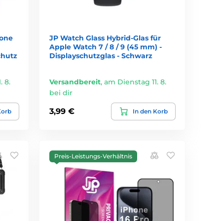
hone
JP Watch Glass Hybrid-Glas für
Apple Watch 7 / 8 / 9 (45 mm) -
chutz
Displayschutzglas - Schwarz
 8.
Versandbereit
,
am Dienstag 11. 8.
bei dir
3,99 €
Korb
In den Korb
Preis-Leistungs-Verhältnis