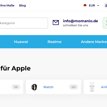
 ihre Maße
Blog
EUR
info@momanio.de
tkategorie
schreiben Sie uns
Huawei
Realme
Andere Marke
 für Apple
Watch
Air
126
222