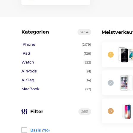
Kategorien
Meistverkau
2654
iPhone
(2179)
iPad
(126)
Watch
(222)
AirPods
(91)
AirTag
(14)
MacBook
(22)
Filter
2651
Basis
(790)