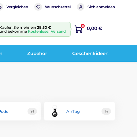
Vergleichen
Wunschzettel
Sich anmelden
0
Kaufen Sie mehr ein
28,50 €
0,00 €
und bekomme
Kostenloser Versand
n
Zubehör
Geschenkideen
Pods
AirTag
91
14