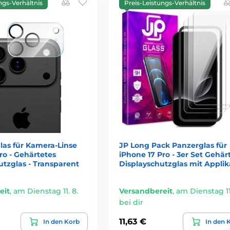
ngs-Verhältnis
Preis-Leistungs-Verhältnis
las für Kamera-Linse
JP Long Pack Panzerglas für
ro - Gehärtetes
iPhone 17 Pro - 3er Set Gehär
tzglas - Transparent
Displayschutzglas mit Applik
eit
,
am Dienstag 11. 8.
Versandbereit
,
am Dienstag 11.
bei dir
11,63 €
In den Korb
In den 