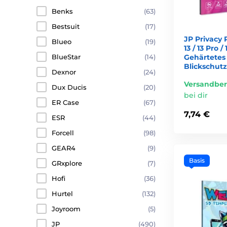
Benks
(63)
Bestsuit
(17)
JP Privacy 
Blueo
(19)
13 / 13 Pro / 
Gehärtetes
BlueStar
(14)
Blickschutz
Dexnor
(24)
Versandber
Dux Ducis
(20)
bei dir
ER Case
(67)
7,74 €
ESR
(44)
Forcell
(98)
GEAR4
(9)
Basis
GRxplore
(7)
Hofi
(36)
Hurtel
(132)
Joyroom
(5)
JP
(490)