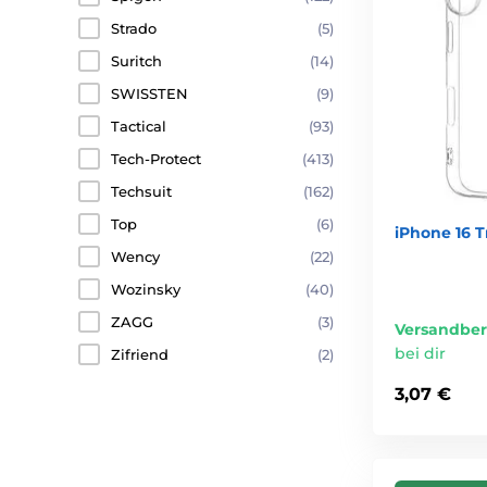
Strado
(5)
Suritch
(14)
SWISSTEN
(9)
Tactical
(93)
Tech-Protect
(413)
Techsuit
(162)
Top
(6)
iPhone 16 T
Wency
(22)
Wozinsky
(40)
ZAGG
(3)
Versandber
bei dir
Zifriend
(2)
3,07 €