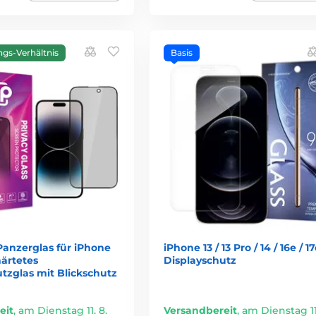
ngs-Verhältnis
Basis
Panzerglas für iPhone
iPhone 13 / 13 Pro / 14 / 16e / 1
härtetes
Displayschutz
tzglas mit Blickschutz
eit
,
am Dienstag 11. 8.
Versandbereit
,
am Dienstag 11.