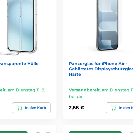
ransparente Hülle
Panzerglas für iPhone Air -
Gehärtetes Displayschutzglas
Härte
eit
,
am Dienstag 11. 8.
Versandbereit
,
am Dienstag 11.
bei dir
2,68 €
In den Korb
In den 