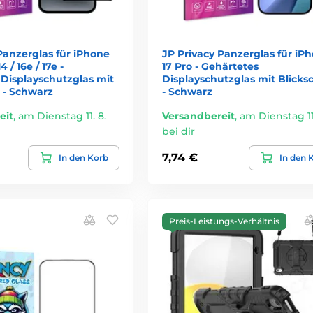
Panzerglas für iPhone
JP Privacy Panzerglas für iP
14 / 16e / 17e -
17 Pro - Gehärtetes
 Displayschutzglas mit
Displayschutzglas mit Blicks
 - Schwarz
- Schwarz
eit
,
am Dienstag 11. 8.
Versandbereit
,
am Dienstag 11.
bei dir
7,74 €
In den Korb
In den 
Preis-Leistungs-Verhältnis