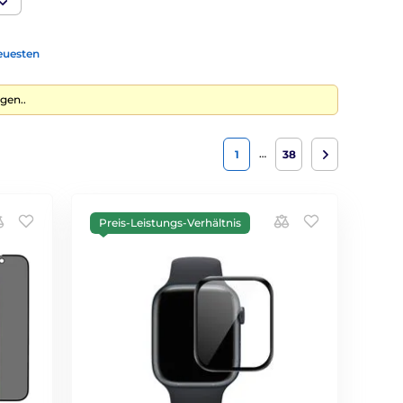
euesten
gen..
…
1
38
Preis-Leistungs-Verhältnis