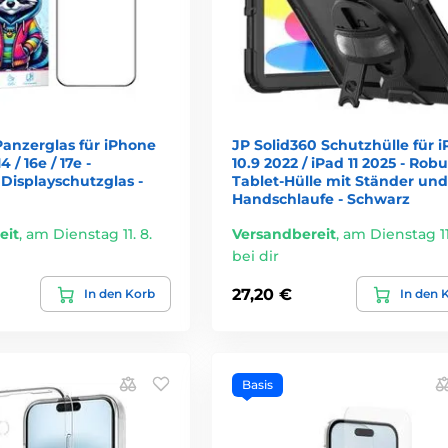
anzerglas für iPhone
JP Solid360 Schutzhülle für 
14 / 16e / 17e -
10.9 2022 / iPad 11 2025 - Rob
Displayschutzglas -
Tablet-Hülle mit Ständer und
Handschlaufe - Schwarz
eit
,
am Dienstag 11. 8.
Versandbereit
,
am Dienstag 11.
bei dir
27,20 €
In den Korb
In den 
Basis