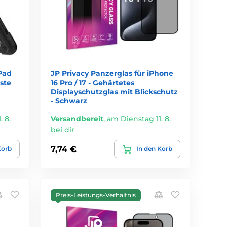
iPad
JP Privacy Panzerglas für iPhone
uste
16 Pro / 17 - Gehärtetes
Displayschutzglas mit Blickschutz
- Schwarz
 8.
Versandbereit
,
am Dienstag 11. 8.
bei dir
7,74 €
Korb
In den Korb
Preis-Leistungs-Verhältnis