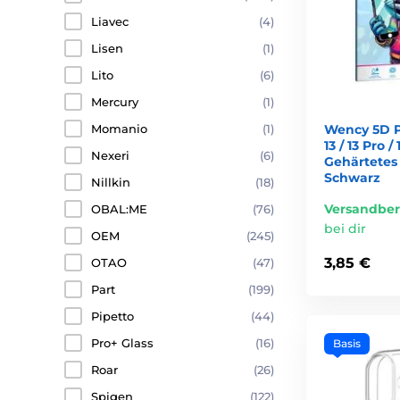
Liavec
(4)
Lisen
(1)
Lito
(6)
Mercury
(1)
Wency 5D P
Momanio
(1)
13 / 13 Pro / 
Nexeri
(6)
Gehärtetes 
Schwarz
Nillkin
(18)
Versandber
OBAL:ME
(76)
bei dir
OEM
(245)
3,85 €
OTAO
(47)
Part
(199)
Pipetto
(44)
Pro+ Glass
(16)
Basis
Roar
(26)
Spigen
(122)