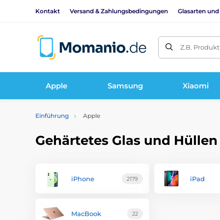
Kontakt
Versand & Zahlungsbedingungen
Glasarten und
Z.B. Produk
Apple
Samsung
Xiaomi
Einführung
Apple
Gehärtetes Glas und Hüllen
iPhone
iPad
2179
MacBook
22