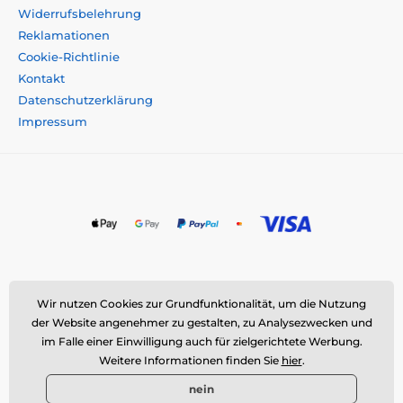
Widerrufsbelehrung
Reklamationen
Cookie-Richtlinie
Kontakt
Datenschutzerklärung
Impressum
Momanio s.r.o., Okružní 361/14, 747 18 Píšť, Tschechische
Wir nutzen Cookies zur Grundfunktionalität, um die Nutzung
Republik
der Website angenehmer zu gestalten, zu Analysezwecken und
E-Mail:
info@momanio.de
| Tel: +420 591 142 359
im Falle einer Einwilligung auch für zielgerichtete Werbung.
Weitere Informationen finden Sie
hier
.
ID: 09604707 | VAT: CZ09604707
nein
©
Momanio s.r.o.,
Okružní 361/14, 747 18 Píšť, ID: 09604707, VAT: