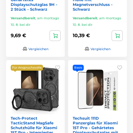
Displayschutzglas 9H -
Magnetverschluss -
2 Stück - Schwarz
Schwarz
Versandbereit
,
am montags
Versandbereit
,
am montags
10. 8. bei dir
10. 8. bei dir
9,69 €
10,39 €
Vergleichen
Vergleichen
Für Anspruchsvolle
Basis
Tech-Protect
Techsuit 111D
TacticStand MagSafe
Panzerglas für Xiaomi
Schutzhülle für Xiaomi
15T Pro - Gehärtetes
15T Pro - Integrierter
Displayschutzglas mit