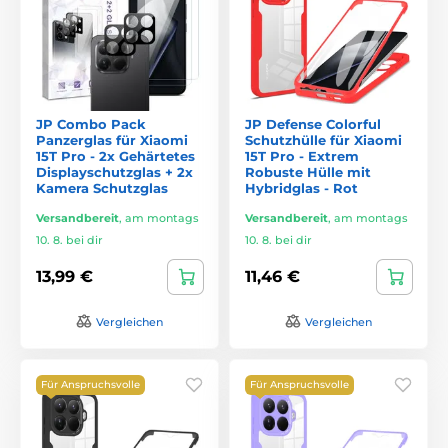
JP Combo Pack
JP Defense Colorful
Panzerglas für Xiaomi
Schutzhülle für Xiaomi
15T Pro - 2x Gehärtetes
15T Pro - Extrem
Displayschutzglas + 2x
Robuste Hülle mit
Kamera Schutzglas
Hybridglas - Rot
Versandbereit
,
am montags
Versandbereit
,
am montags
10. 8. bei dir
10. 8. bei dir
13,99 €
11,46 €
Vergleichen
Vergleichen
Für Anspruchsvolle
Für Anspruchsvolle