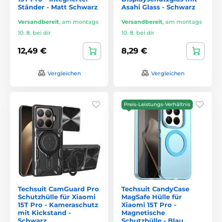
Ständer - Matt Schwarz
Asahi Glass - Schwarz
Versandbereit
,
am montags
Versandbereit
,
am montags
10. 8. bei dir
10. 8. bei dir
12,49 €
8,29 €
Vergleichen
Vergleichen
Preis-Leistungs-Verhältnis
Techsuit CamGuard Pro
Techsuit CandyCase
Schutzhülle für Xiaomi
MagSafe Hülle für
15T Pro - Kameraschutz
Xiaomi 15T Pro -
mit Kickstand -
Magnetische
Schwarz
Schutzhülle - Blau