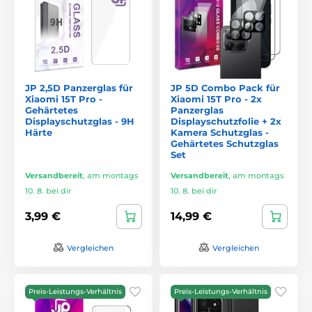
JP 2,5D Panzerglas für
JP 5D Combo Pack für
Xiaomi 15T Pro -
Xiaomi 15T Pro - 2x
Gehärtetes
Panzerglas
Displayschutzglas - 9H
Displayschutzfolie + 2x
Härte
Kamera Schutzglas -
Gehärtetes Schutzglas
Set
Versandbereit
,
am montags
Versandbereit
,
am montags
10. 8. bei dir
10. 8. bei dir
3,99 €
14,99 €
Vergleichen
Vergleichen
Preis-Leistungs-Verhältnis
Preis-Leistungs-Verhältnis