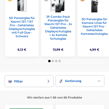
JP Combo Pack
5D Panzerglas für
3D Panzerglas für
Panzerglas für
Xiaomi 15T / 15T
Kamera-Linse für
Xiaomi 15T Pro - 2x
Pro - Gehärtetes
Xiaomi 15T Pro -
Gehärtetes
Displayschutzglas
Gehärtetes
Displayschutzglas
mit Full Glue -
Kameraschutzglas
+ 2x Kamera
Schwarz
Schutzglas
6,12 €
13,99 €
4,99 €
Sortierung
Filter
Wir stellen aus 1-56 von 56 Produkte