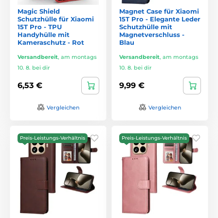
Magic Shield
Magnet Case für Xiaomi
Schutzhülle für Xiaomi
15T Pro - Elegante Leder
15T Pro - TPU
Schutzhülle mit
Handyhülle mit
Magnetverschluss -
Kameraschutz - Rot
Blau
Versandbereit
,
am montags
Versandbereit
,
am montags
10. 8. bei dir
10. 8. bei dir
6,53 €
9,99 €
Vergleichen
Vergleichen
Preis-Leistungs-Verhältnis
Preis-Leistungs-Verhältnis