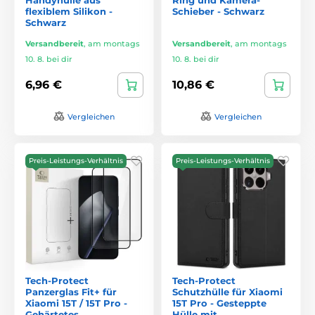
flexiblem Silikon -
Schieber - Schwarz
Schwarz
Versandbereit
,
am montags
Versandbereit
,
am montags
10. 8. bei dir
10. 8. bei dir
6,96 €
10,86 €
Vergleichen
Vergleichen
Preis-Leistungs-Verhältnis
Preis-Leistungs-Verhältnis
Tech-Protect
Tech-Protect
Panzerglas Fit+ für
Schutzhülle für Xiaomi
Xiaomi 15T / 15T Pro -
15T Pro - Gesteppte
Gehärtetes
Hülle mit