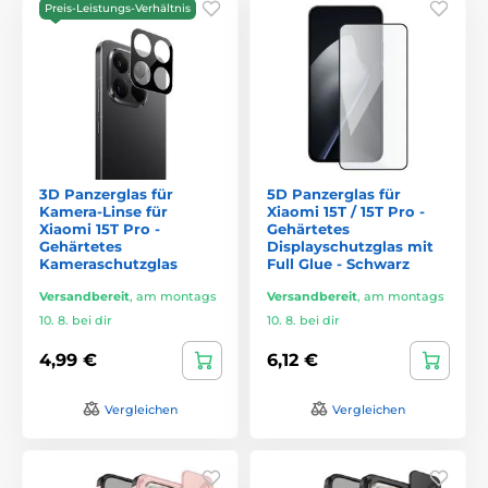
Preis-Leistungs-Verhältnis
3D Panzerglas für
5D Panzerglas für
Kamera-Linse für
Xiaomi 15T / 15T Pro -
Xiaomi 15T Pro -
Gehärtetes
Gehärtetes
Displayschutzglas mit
Kameraschutzglas
Full Glue - Schwarz
Versandbereit
,
am montags
Versandbereit
,
am montags
10. 8. bei dir
10. 8. bei dir
4,99 €
6,12 €
Vergleichen
Vergleichen