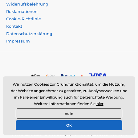
Widerrufsbelehrung
Reklamationen
Cookie-Richtlinie
Kontakt
Datenschutzerklärung
Impressum
Wir nutzen Cookies zur Grundfunktionalität, um die Nutzung
der Website angenehmer zu gestalten, zu Analysezwecken und
im Falle einer Einwilligung auch für zielgerichtete Werbung.
Momanio s.r.o., Okružní 361/14, 747 18 Píšť, Tschechische
Weitere Informationen finden Sie
hier
.
Republik
nein
E-Mail:
info@momanio.de
| Tel: +420 591 142 359
Ok
ID: 09604707 | VAT: CZ09604707
©
Momanio s.r.o.,
Okružní 361/14, 747 18 Píšť, ID: 09604707, VAT: