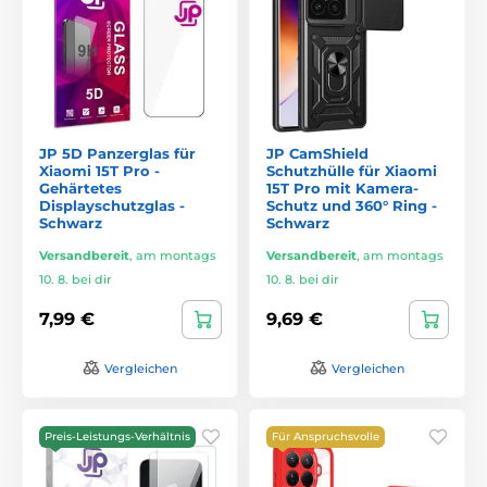
JP 5D Panzerglas für
JP CamShield
Xiaomi 15T Pro -
Schutzhülle für Xiaomi
Gehärtetes
15T Pro mit Kamera-
Displayschutzglas -
Schutz und 360° Ring -
Schwarz
Schwarz
Versandbereit
,
am montags
Versandbereit
,
am montags
10. 8. bei dir
10. 8. bei dir
7,99 €
9,69 €
Vergleichen
Vergleichen
Preis-Leistungs-Verhältnis
Für Anspruchsvolle