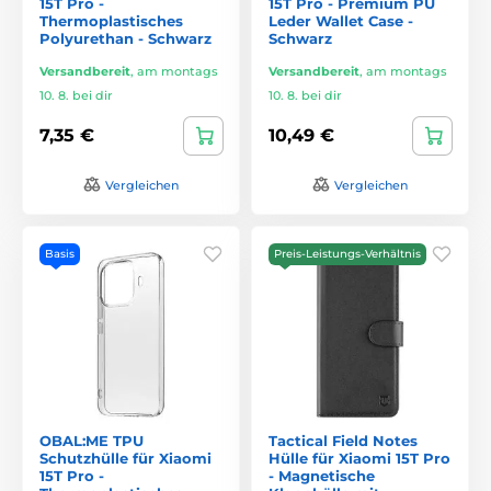
15T Pro -
15T Pro - Premium PU
Thermoplastisches
Leder Wallet Case -
Polyurethan - Schwarz
Schwarz
Versandbereit
,
am montags
Versandbereit
,
am montags
10. 8. bei dir
10. 8. bei dir
7,35 €
10,49 €
Vergleichen
Vergleichen
Basis
Preis-Leistungs-Verhältnis
OBAL:ME TPU
Tactical Field Notes
Schutzhülle für Xiaomi
Hülle für Xiaomi 15T Pro
15T Pro -
- Magnetische