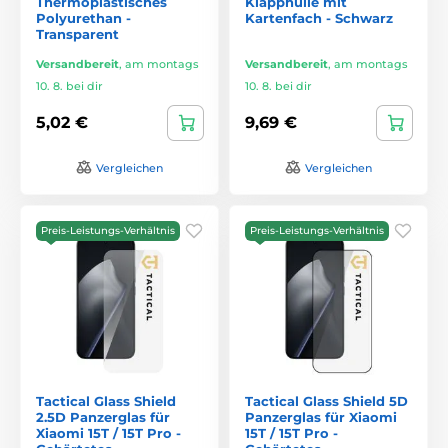
Thermoplastisches
Klapphülle mit
Polyurethan -
Kartenfach - Schwarz
Transparent
Versandbereit
,
am montags
Versandbereit
,
am montags
10. 8. bei dir
10. 8. bei dir
5,02 €
9,69 €
Vergleichen
Vergleichen
Preis-Leistungs-Verhältnis
Preis-Leistungs-Verhältnis
Tactical Glass Shield
Tactical Glass Shield 5D
2.5D Panzerglas für
Panzerglas für Xiaomi
Xiaomi 15T / 15T Pro -
15T / 15T Pro -