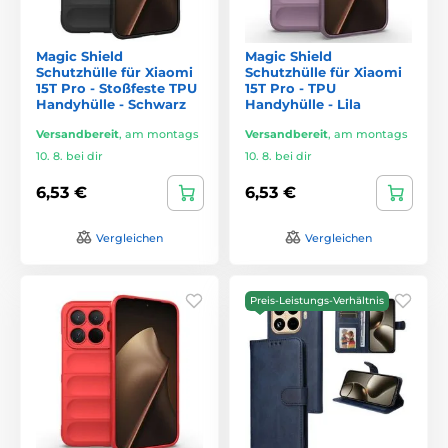
Magic Shield
Magic Shield
Schutzhülle für Xiaomi
Schutzhülle für Xiaomi
15T Pro - Stoßfeste TPU
15T Pro - TPU
Handyhülle - Schwarz
Handyhülle - Lila
Versandbereit
,
am montags
Versandbereit
,
am montags
10. 8. bei dir
10. 8. bei dir
6,53 €
6,53 €
Vergleichen
Vergleichen
Preis-Leistungs-Verhältnis