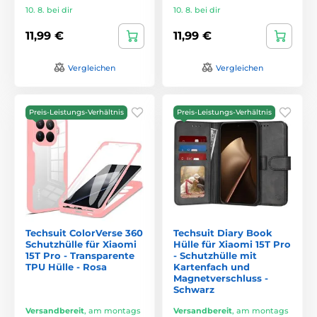
10. 8. bei dir
10. 8. bei dir
11,99 €
11,99 €
Vergleichen
Vergleichen
Preis-Leistungs-Verhältnis
Preis-Leistungs-Verhältnis
Techsuit ColorVerse 360
Techsuit Diary Book
Schutzhülle für Xiaomi
Hülle für Xiaomi 15T Pro
15T Pro - Transparente
- Schutzhülle mit
TPU Hülle - Rosa
Kartenfach und
Magnetverschluss -
Schwarz
Versandbereit
,
am montags
Versandbereit
,
am montags