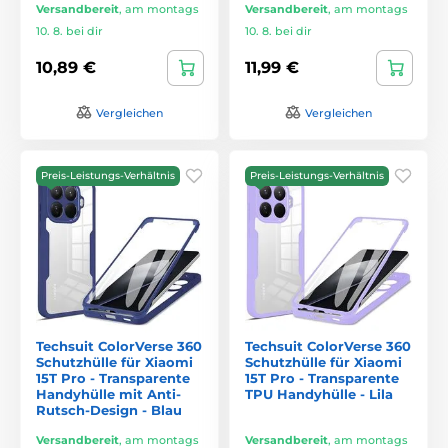
Versandbereit
,
am montags
Versandbereit
,
am montags
10. 8. bei dir
10. 8. bei dir
10,89 €
11,99 €
Vergleichen
Vergleichen
Preis-Leistungs-Verhältnis
Preis-Leistungs-Verhältnis
Techsuit ColorVerse 360
Techsuit ColorVerse 360
Schutzhülle für Xiaomi
Schutzhülle für Xiaomi
15T Pro - Transparente
15T Pro - Transparente
Handyhülle mit Anti-
TPU Handyhülle - Lila
Rutsch-Design - Blau
Versandbereit
,
am montags
Versandbereit
,
am montags