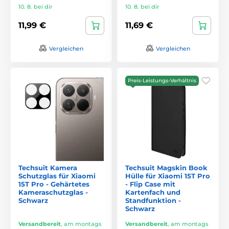
10. 8. bei dir
10. 8. bei dir
11,99 €
11,69 €
Vergleichen
Vergleichen
Preis-Leistungs-Verhältnis
Techsuit Kamera
Techsuit Magskin Book
Schutzglas für Xiaomi
Hülle für Xiaomi 15T Pro
15T Pro - Gehärtetes
- Flip Case mit
Kameraschutzglas -
Kartenfach und
Schwarz
Standfunktion -
Schwarz
Versandbereit
,
am montags
Versandbereit
,
am montags