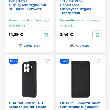
Gehärtetes
15T / 15T Pro -
Displayschutzglas mit
Gehärtetes
9H Härte - Schwarz
Displayschutzglas -
Transparent
Versandbereit
,
am montags
Versandbereit
,
am montags
10. 8. bei dir
10. 8. bei dir
14,29 €
3,46 €
Vergleichen
Vergleichen
Basis
Basis
OBAL:ME Matte TPU
OBAL:ME SmoothTouch
Schutzhülle für Xiaomi
Schutzhülle für Xiaomi