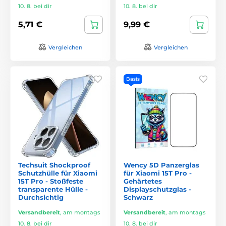
10. 8. bei dir
10. 8. bei dir
5,71 €
9,99 €
Vergleichen
Vergleichen
Basis
Techsuit Shockproof
Wency 5D Panzerglas
Schutzhülle für Xiaomi
für Xiaomi 15T Pro -
15T Pro - Stoßfeste
Gehärtetes
transparente Hülle -
Displayschutzglas -
Durchsichtig
Schwarz
Versandbereit
,
am montags
Versandbereit
,
am montags
10. 8. bei dir
10. 8. bei dir