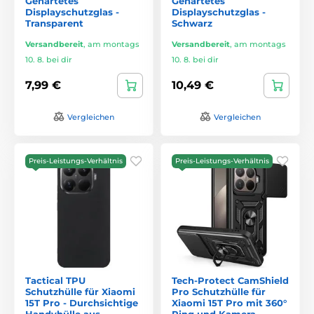
Gehärtetes
Gehärtetes
Displayschutzglas -
Displayschutzglas -
Transparent
Schwarz
Versandbereit
,
am montags
Versandbereit
,
am montags
10. 8. bei dir
10. 8. bei dir
7,99 €
10,49 €
Vergleichen
Vergleichen
Preis-Leistungs-Verhältnis
Preis-Leistungs-Verhältnis
Tactical TPU
Tech-Protect CamShield
Schutzhülle für Xiaomi
Pro Schutzhülle für
15T Pro - Durchsichtige
Xiaomi 15T Pro mit 360°
Handyhülle aus
Ring und Kamera-