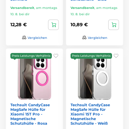
Versandbereit
,
am montags
Versandbereit
,
am montags
10. 8. bei dir
10. 8. bei dir
12,28 €
10,89 €
Vergleichen
Vergleichen
Preis-Leistungs-Verhältnis
Preis-Leistungs-Verhältnis
Techsuit CandyCase
Techsuit CandyCase
MagSafe Hülle für
MagSafe Hülle für
Xiaomi 15T Pro -
Xiaomi 15T Pro -
Magnetische
Magnetische
Schutzhülle - Rosa
Schutzhülle - Weiß