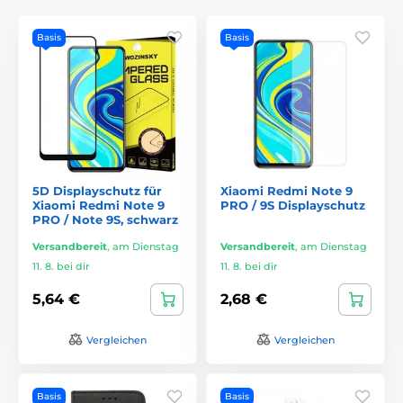
Basis
Basis
5D Displayschutz für
Xiaomi Redmi Note 9
Xiaomi Redmi Note 9
PRO / 9S Displayschutz
PRO / Note 9S, schwarz
Versandbereit
,
am Dienstag
Versandbereit
,
am Dienstag
11. 8. bei dir
11. 8. bei dir
5,64 €
2,68 €
Vergleichen
Vergleichen
Basis
Basis