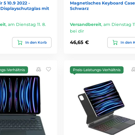
r 5 10.9 2022 -
Magnetisches Keyboard Case
 Displayschutzglas mit
Schwarz
eit
,
am Dienstag 11. 8.
Versandbereit
,
am Dienstag 11.
bei dir
46,65 €
In den Korb
In den 
ngs-Verhältnis
Preis-Leistungs-Verhältnis