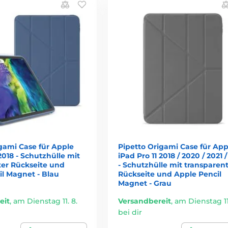
gami Case für Apple
Pipetto Origami Case für App
 2018 - Schutzhülle mit
iPad Pro 11 2018 / 2020 / 2021 
ter Rückseite und
- Schutzhülle mit transparen
il Magnet - Blau
Rückseite und Apple Pencil
Magnet - Grau
eit
,
am Dienstag 11. 8.
Versandbereit
,
am Dienstag 11.
bei dir