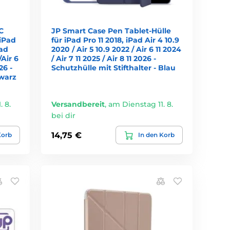
C
JP Smart Case Pen Tablet-Hülle
 iPad
für iPad Pro 11 2018, iPad Air 4 10.9
Pad
2020 / Air 5 10.9 2022 / Air 6 11 2024
/Air 6
/ Air 7 11 2025 / Air 8 11 2026 -
26 -
Schutzhülle mit Stifthalter - Blau
warz
 8.
Versandbereit
,
am Dienstag 11. 8.
bei dir
14,75 €
Korb
In den Korb