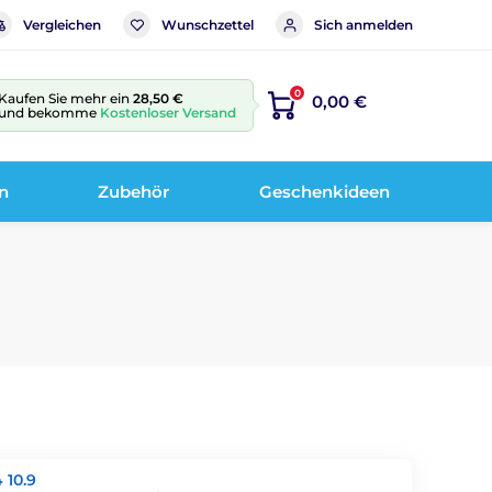
Vergleichen
Wunschzettel
Sich anmelden
0
Kaufen Sie mehr ein
28,50 €
0,00 €
und bekomme
Kostenloser Versand
n
Zubehör
Geschenkideen
 10.9