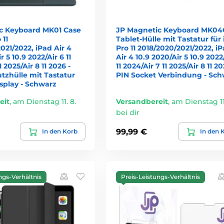
c Keyboard MK01 Case
JP Magnetic Keyboard MK04
 11
Tablet-Hülle mit Tastatur für
021/2022, iPad Air 4
Pro 11 2018/2020/2021/2022, i
r 5 10.9 2022/Air 6 11
Air 4 10.9 2020/Air 5 10.9 2022
1 2025/Air 8 11 2026 -
11 2024/Air 7 11 2025/Air 8 11 20
tzhülle mit Tastatur
PIN Socket Verbindung - Sch
splay - Schwarz
eit
,
am Dienstag 11. 8.
Versandbereit
,
am Dienstag 11.
bei dir
99,99 €
In den Korb
In den 
ngs-Verhältnis
Preis-Leistungs-Verhältnis