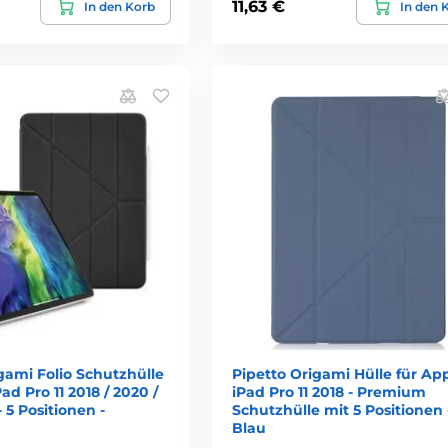
11,63 €
In den Korb
In den 
gami Folio Schutzhülle
Pipetto Origami Hülle für Ap
ad Pro 11 2018 / 2020 /
iPad Pro 11 2018 - Premium
- 5 Positionen -
Schutzhülle mit 5 Positionen 
Blau