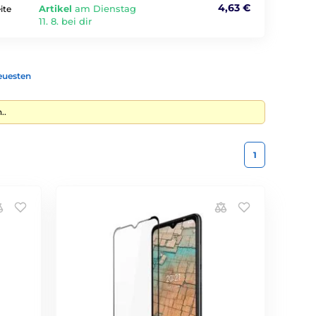
4,63 €
Artikel
am Dienstag
ite
11. 8. bei dir
euesten
..
1