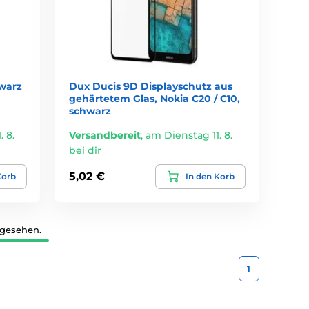
hwarz
Dux Ducis 9D Displayschutz aus
gehärtetem Glas, Nokia C20 / C10,
schwarz
 8.
Versandbereit
,
am Dienstag 11. 8.
bei dir
5,02 €
Korb
In den Korb
 gesehen.
1