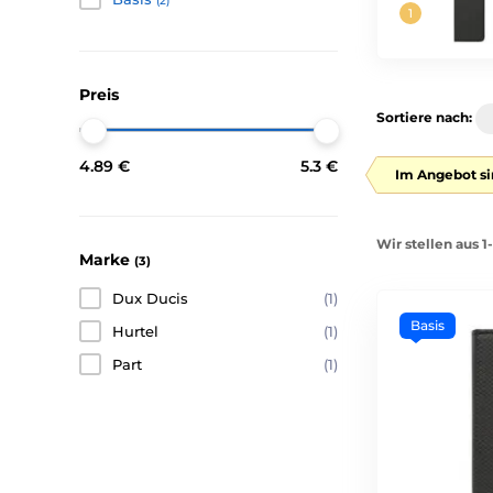
(2)
Preis
Sortiere nach:
4.89 €
5.3 €
Im Angebot si
Wir stellen aus 1
Marke
(3)
Dux Ducis
(1)
Basis
Hurtel
(1)
Part
(1)