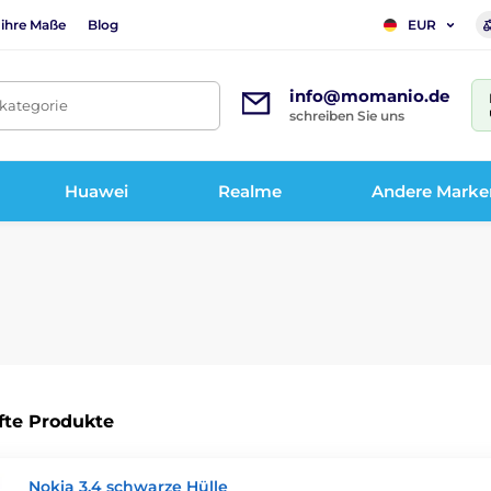
 ihre Maße
Blog
EUR
info@momanio.de
tkategorie
schreiben Sie uns
Huawei
Realme
Andere Marke
fte Produkte
Nokia 3.4 schwarze Hülle