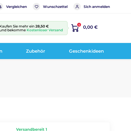
Vergleichen
Wunschzettel
Sich anmelden
0
Kaufen Sie mehr ein
28,50 €
0,00 €
und bekomme
Kostenloser Versand
n
Zubehör
Geschenkideen
Versandbereit 1