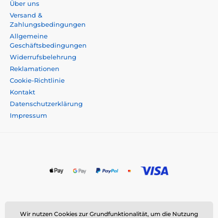
Über uns
Versand &
Zahlungsbedingungen
Allgemeine
Geschäftsbedingungen
Widerrufsbelehrung
Reklamationen
Cookie-Richtlinie
Kontakt
Datenschutzerklärung
Impressum
Momanio s.r.o., Okružní 361/14, 747 18 Píšť, Tschechische
Wir nutzen Cookies zur Grundfunktionalität, um die Nutzung