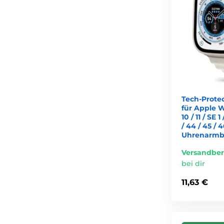
Tech-Prote
für Apple Wat
10 / 11 / SE 1 
/ 44 / 45 /
Uhrenarmba
Versandber
bei dir
11,63 €