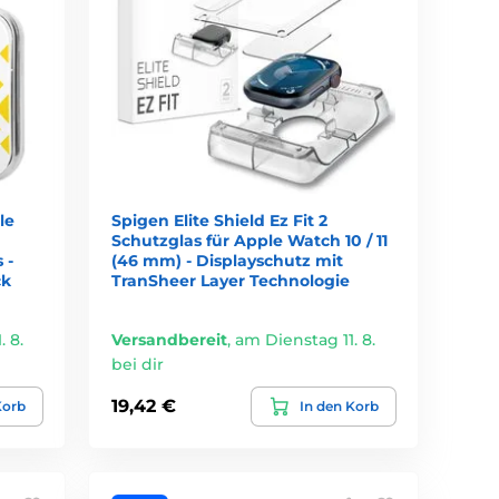
le
Spigen Elite Shield Ez Fit 2
Schutzglas für Apple Watch 10 / 11
 -
(46 mm) - Displayschutz mit
ck
TranSheer Layer Technologie
 8.
Versandbereit
,
am Dienstag 11. 8.
bei dir
19,42 €
Korb
In den Korb