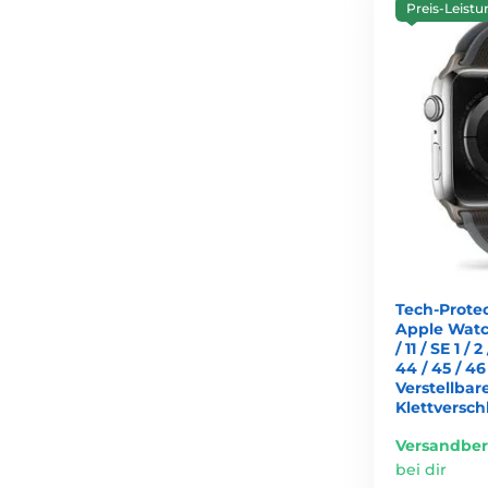
Preis-Leistu
Tech-Prote
Apple Watch 4
/ 11 / SE 1 / 2
44 / 45 / 4
Verstellba
Klettversch
Versandber
bei dir