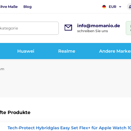
 ihre Maße
Blog
EUR
info@momanio.de
tkategorie
schreiben Sie uns
Huawei
Realme
Andere Marke
 mm
fte Produkte
Tech-Protect Hybridglas Easy Set Flex+ für Apple Watch 10 