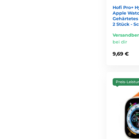
Hofi Pro+ H
Apple Watch
Gehärtetes 
2 Stück - S
Versandber
bei dir
9,69 €
Preis-Leistu