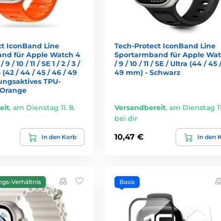
ct IconBand Line
Tech-Protect IconBand Line
nd für Apple Watch 4
Sportarmband für Apple Wat
 / 9 / 10 / 11 / SE 1 / 2 / 3 /
/ 9 / 10 / 11 / SE / Ultra (44 / 45 
 3 (42 / 44 / 45 / 46 / 49
49 mm) - Schwarz
ngsaktives TPU-
 Orange
eit
,
am Dienstag 11. 8.
Versandbereit
,
am Dienstag 11.
bei dir
10,47 €
In den Korb
In den 
ngs-Verhältnis
Basis