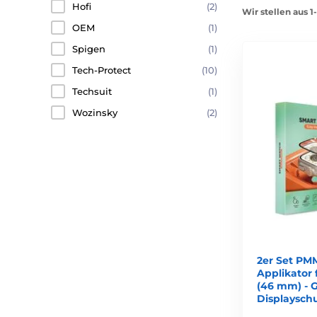
Hofi
(2)
Wir stellen aus 1
OEM
(1)
Spigen
(1)
Tech-Protect
(10)
Techsuit
(1)
Wozinsky
(2)
2er Set PM
Applikator 
(46 mm) - 
Displaysch