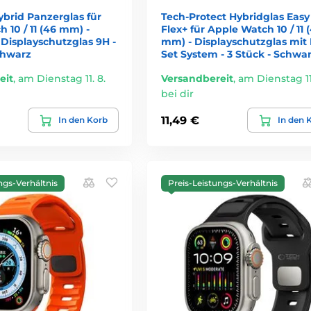
ybrid Panzerglas für
Tech-Protect Hybridglas Easy
 10 / 11 (46 mm) -
Flex+ für Apple Watch 10 / 11 
Displayschutzglas 9H -
mm) - Displayschutzglas mit 
chwarz
Set System - 3 Stück - Schwa
eit
,
am Dienstag 11. 8.
Versandbereit
,
am Dienstag 11.
bei dir
11,49 €
In den Korb
In den 
ngs-Verhältnis
Preis-Leistungs-Verhältnis