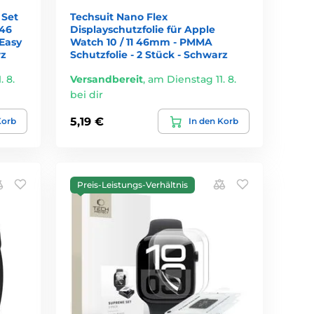
 Set
Techsuit Nano Flex
(46
Displayschutzfolie für Apple
Easy
Watch 10 / 11 46mm - PMMA
rz
Schutzfolie - 2 Stück - Schwarz
 8.
Versandbereit
,
am Dienstag 11. 8.
bei dir
5,19 €
Korb
In den Korb
Preis-Leistungs-Verhältnis