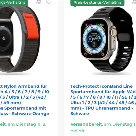
ngs-Verhältnis
Preis-Leistungs-Verhältnis
ct Nylon Armband für
Tech-Protect IconBand Line
 / 5 / 6 / 7 / 8 / 9 / 10
Sportarmband für Apple Wat
 / 3 / Ultra 1 / 2 / 3 (42 /
/ 5 / 6 / 7 / 8 / 9 / 10 / 11 / SE 1 / 2
6 / 49 mm) -
Ultra 1 / 2 / 3 (42 / 44 / 45 / 46 
res Sportarmband mit
mm) - TPU Uhrenarmband -
luss - Schwarz-Orange
Schwarz
eit
,
am Dienstag 11. 8.
Versandbereit
,
am Dienstag 11.
bei dir