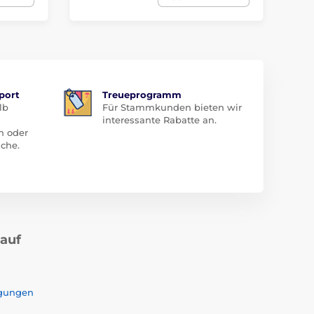
port
Treueprogramm
lb
Für Stammkunden bieten wir
interessante Rabatte an.
n oder
che.
kauf
ngungen