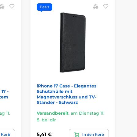
Basis
F
iPhone 17 Case - Elegantes
Be
17 -
Schutzhülle mit
Ca
rtem
Magnetverschluss und TV-
ko
Ständer - Schwarz
g 11.
Versandbereit
,
am Dienstag 11.
Ve
8. bei dir
8. 
5,41 €
13
n Korb
In den Korb