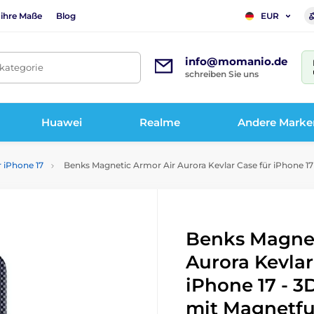
 ihre Maße
Blog
EUR
info@momanio.de
tkategorie
schreiben Sie uns
Huawei
Realme
Andere Marke
r iPhone 17
Benks Magnetic Armor Air Aurora Kevlar Case für iPhone 17
Benks Magnet
Aurora Kevlar
iPhone 17 - 3
mit Magnetfu