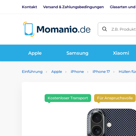
Kontakt
Versand & Zahlungsbedingungen
Glasarten und
Z.B. Produk
Apple
Samsung
Xiaomi
Einführung
Apple
iPhone
iPhone 17
Hüllen fü
Kostenloser Transport
Für Anspruchsvolle