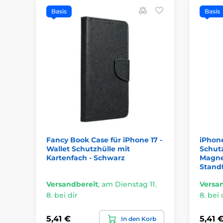
Basis
Basis
Fancy Book Case für iPhone 17 -
iPhone
Wallet Schutzhülle mit
Schutz
Kartenfach - Schwarz
Magne
Standf
Versandbereit
,
am Dienstag 11.
Versa
8. bei dir
8. bei 
5,41 €
5,41 
In den Korb