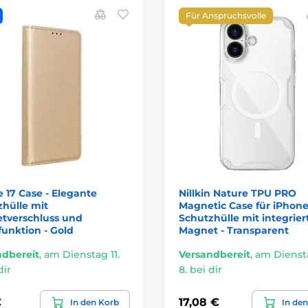
Für Anspruchsvolle
 17 Case - Elegante
Nillkin Nature TPU PRO
hülle mit
Magnetic Case für iPhone 
tverschluss und
Schutzhülle mit integrie
unktion - Gold
Magnet - Transparent
ndbereit
,
am Dienstag 11.
Versandbereit
,
am Diensta
dir
8. bei dir
€
17,08 €
In den Korb
In de