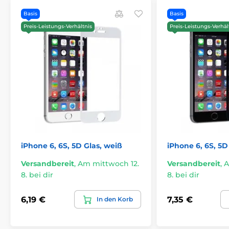
Basis
Basis
Preis-Leistungs-Verhältnis
Preis-Leistungs-Verhäl
iPhone 6, 6S, 5D Glas, weiß
iPhone 6, 6S, 5D
Versandbereit
,
Am mittwoch 12.
Versandbereit
,
A
8. bei dir
8. bei dir
6,19 €
7,35 €
In den Korb