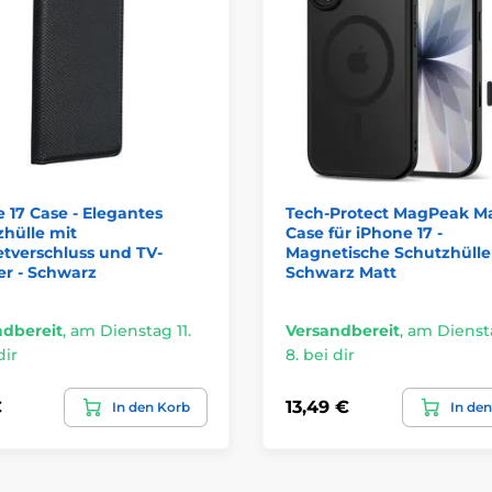
 17 Case - Elegantes
Tech-Protect MagPeak M
hülle mit
Case für iPhone 17 -
tverschluss und TV-
Magnetische Schutzhülle
er - Schwarz
Schwarz Matt
ndbereit
,
am Dienstag 11.
Versandbereit
,
am Diensta
dir
8. bei dir
€
13,49 €
In den Korb
In de