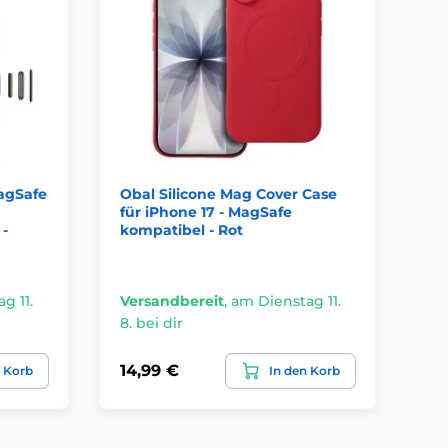
agSafe
Obal Silicone Mag Cover Case
iP
für iPhone 17 - MagSafe
Sc
 -
kompatibel - Rot
Ma
St
g 11.
Versandbereit
,
am Dienstag 11.
Ve
8. bei dir
8. 
14,99 €
5,
n Korb
In den Korb