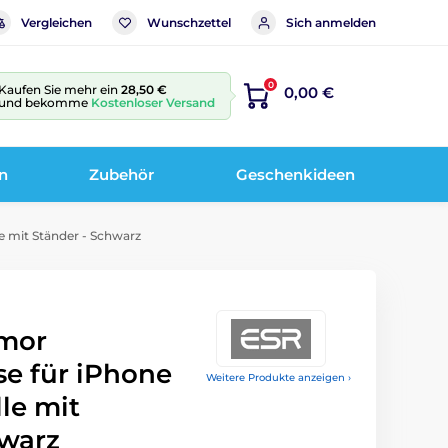
Vergleichen
Wunschzettel
Sich anmelden
0
Kaufen Sie mehr ein
28,50 €
0,00 €
und bekomme
Kostenloser Versand
n
Zubehör
Geschenkideen
e mit Ständer - Schwarz
rmor
se für iPhone
Weitere Produkte anzeigen ›
lle mit
hwarz