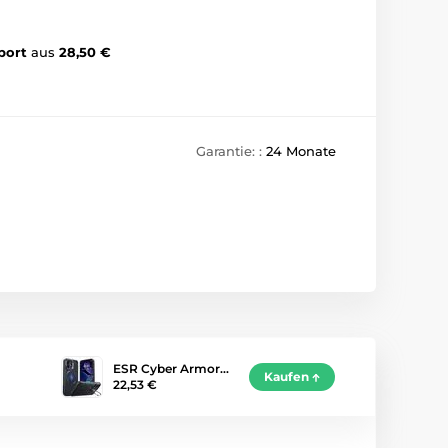
port
aus
28,50 €
Garantie: :
24 Monate
ESR Cyber Armor…
Kaufen
22,53 €