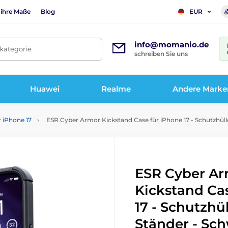
 ihre Maße
Blog
EUR
info@momanio.de
tkategorie
schreiben Sie uns
Huawei
Realme
Andere Marke
r iPhone 17
ESR Cyber Armor Kickstand Case für iPhone 17 - Schutzhüll
ESR Cyber A
Kickstand Ca
17 - Schutzhü
Ständer - Sc