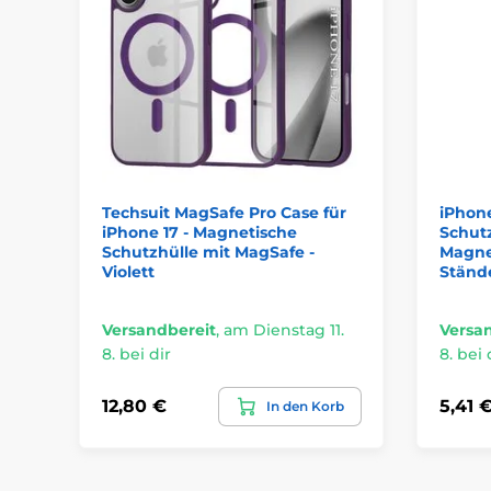
Techsuit MagSafe Pro Case für
iPhone
iPhone 17 - Magnetische
Schutz
Schutzhülle mit MagSafe -
Magne
Violett
Ständ
Versandbereit
,
am Dienstag 11.
Versa
8. bei dir
8. bei 
12,80 €
5,41 
In den Korb