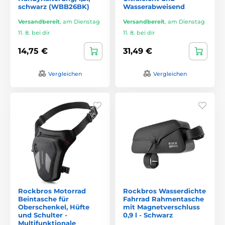
schwarz (WBB26BK)
Wasserabweisend
Versandbereit
,
am Dienstag
Versandbereit
,
am Dienstag
11. 8. bei dir
11. 8. bei dir
14,75 €
31,49 €
Vergleichen
Vergleichen
Rockbros Motorrad
Rockbros Wasserdichte
Beintasche für
Fahrrad Rahmentasche
Oberschenkel, Hüfte
mit Magnetverschluss
und Schulter -
0,9 l - Schwarz
Multifunktionale