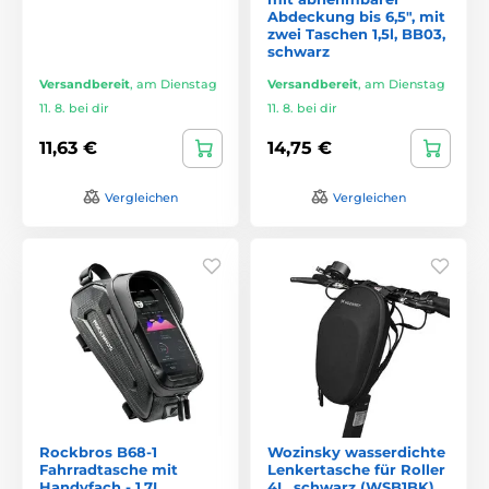
Abdeckung bis 6,5", mit
zwei Taschen 1,5l, BB03,
schwarz
Versandbereit
,
am Dienstag
Versandbereit
,
am Dienstag
11. 8. bei dir
11. 8. bei dir
11,63 €
14,75 €
Vergleichen
Vergleichen
Rockbros B68-1
Wozinsky wasserdichte
Fahrradtasche mit
Lenkertasche für Roller
Handyfach - 1,7L
4L, schwarz (WSB1BK)