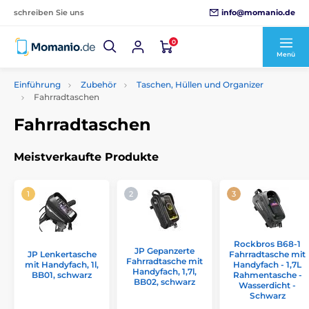
info@momanio.de
schreiben Sie uns
0
Menü
Einführung
Zubehör
Taschen, Hüllen und Organizer
Fahrradtaschen
Fahrradtaschen
Meistverkaufte Produkte
Rockbros B68-1
JP Gepanzerte
JP Lenkertasche
Fahrradtasche mit
Fahrradtasche mit
mit Handyfach, 1l,
Handyfach - 1,7L
Handyfach, 1,7l,
BB01, schwarz
Rahmentasche -
BB02, schwarz
Wasserdicht -
Schwarz