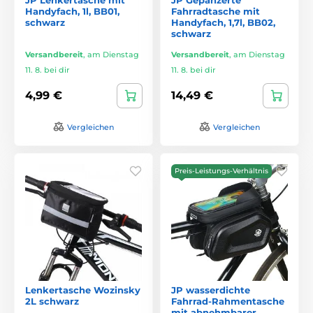
Handyfach, 1l, BB01,
Fahrradtasche mit
schwarz
Handyfach, 1,7l, BB02,
schwarz
Versandbereit
,
am Dienstag
Versandbereit
,
am Dienstag
11. 8. bei dir
11. 8. bei dir
4,99 €
14,49 €
Vergleichen
Vergleichen
Preis-Leistungs-Verhältnis
Lenkertasche Wozinsky
JP wasserdichte
2L schwarz
Fahrrad-Rahmentasche
mit abnehmbarer