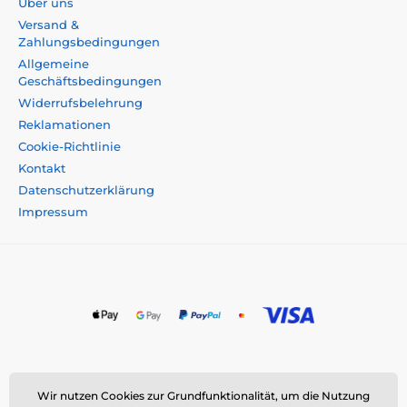
Über uns
Versand &
Zahlungsbedingungen
Allgemeine
Geschäftsbedingungen
Widerrufsbelehrung
Reklamationen
Cookie-Richtlinie
Kontakt
Datenschutzerklärung
Impressum
Momanio s.r.o., Okružní 361/14, 747 18 Píšť, Tschechische
Wir nutzen Cookies zur Grundfunktionalität, um die Nutzung