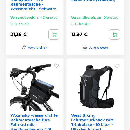
Rahmentasche -
Wasserdicht - Schwarz
Versandbereit
,
am Dienstag
Versandbereit
,
am Dienstag
11. 8. bei dir
11. 8. bei dir
21,36 €
13,97 €
Vergleichen
Vergleichen
Wozinsky wasserdichte
West Biking
Rahmentasche fürs
Fahrradrucksack mit
Fahrrad mit
Trinkblase - 10 Liter -
Handyhalterung, 1,5l,
Ultraleicht und