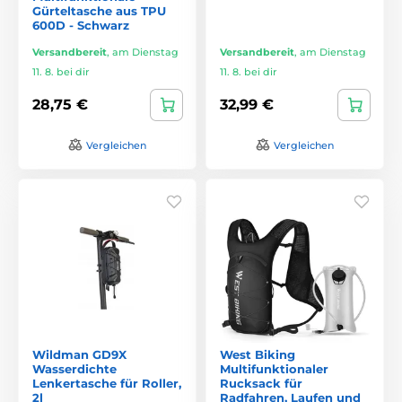
Gürteltasche aus TPU
600D - Schwarz
Versandbereit
,
am Dienstag
Versandbereit
,
am Dienstag
11. 8. bei dir
11. 8. bei dir
28,75 €
32,99 €
Vergleichen
Vergleichen
Wildman GD9X
West Biking
Wasserdichte
Multifunktionaler
Lenkertasche für Roller,
Rucksack für
2l
Radfahren, Laufen und