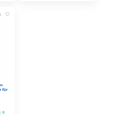
on
r für
 8.