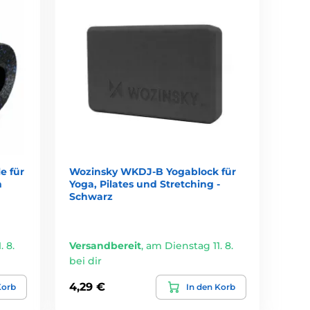
e für
Wozinsky WKDJ-B Yogablock für
m
Yoga, Pilates und Stretching -
Schwarz
 8.
Versandbereit
,
am Dienstag 11. 8.
bei dir
4,29 €
Korb
In den Korb