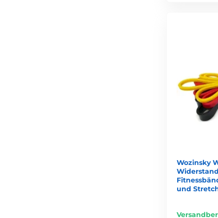
Wozinsky W
Widerstands
Fitnessbänd
und Stretc
Versandber