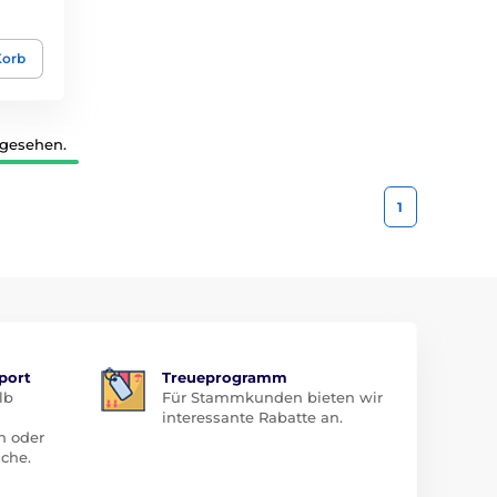
Korb
 gesehen.
1
port
Treueprogramm
lb
Für Stammkunden bieten wir
interessante Rabatte an.
n oder
che.