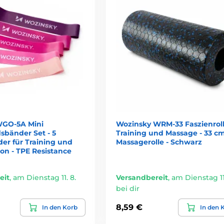
WGO-5A Mini
Wozinsky WRM-33 Faszienroll
sbänder Set - 5
Training und Massage - 33 c
er für Training und
Massagerolle - Schwarz
ion - TPE Resistance
eit
,
am Dienstag 11. 8.
Versandbereit
,
am Dienstag 11.
bei dir
8,59 €
In den Korb
In den 