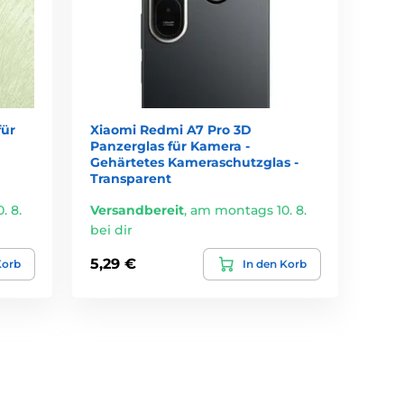
für
Xiaomi Redmi A7 Pro 3D
Panzerglas für Kamera -
Gehärtetes Kameraschutzglas -
Transparent
. 8.
Versandbereit
,
am montags 10. 8.
bei dir
5,29 €
Korb
In den Korb