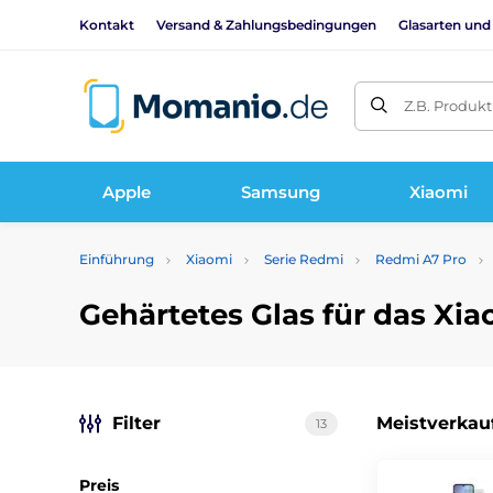
Kontakt
Versand & Zahlungsbedingungen
Glasarten und
Z.B. Produk
Apple
Samsung
Xiaomi
Einführung
Xiaomi
Serie Redmi
Redmi A7 Pro
Gehärtetes Glas für das Xi
Filter
Meistverkau
13
Preis