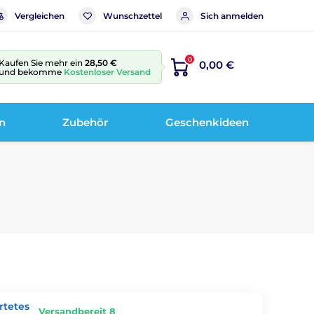
Vergleichen
Wunschzettel
Sich anmelden
0
Kaufen Sie mehr ein
28,50 €
0,00 €
und bekomme
Kostenloser Versand
n
Zubehör
Geschenkideen
rtetes
Versandbereit 8