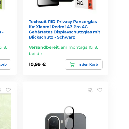
Techsuit 111D Privacy Panzerglas
für Xiaomi Redmi A7 Pro 4G -
 -
Gehärtetes Displayschutzglas mit
Blickschutz - Schwarz
. 8.
Versandbereit
,
am montags 10. 8.
bei dir
10,99 €
Korb
In den Korb