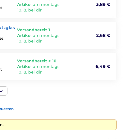
3,89 €
Artikel
am montags
rn
10. 8. bei dir
utzglas
Versandbereit 1
2,68 €
Artikel
am montags
es
10. 8. bei dir
Versandbereit > 10
6,49 €
Artikel
am montags
t
10. 8. bei dir
euesten
n..