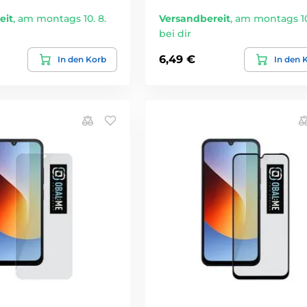
eit
,
am montags 10. 8.
Versandbereit
,
am montags 10
bei dir
6,49 €
In den Korb
In den 