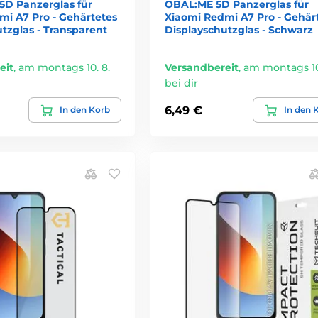
5D Panzerglas für
OBAL:ME 5D Panzerglas für
mi A7 Pro - Gehärtetes
Xiaomi Redmi A7 Pro - Gehär
tzglas - Transparent
Displayschutzglas - Schwarz
eit
,
am montags 10. 8.
Versandbereit
,
am montags 10
bei dir
6,49 €
In den Korb
In den 