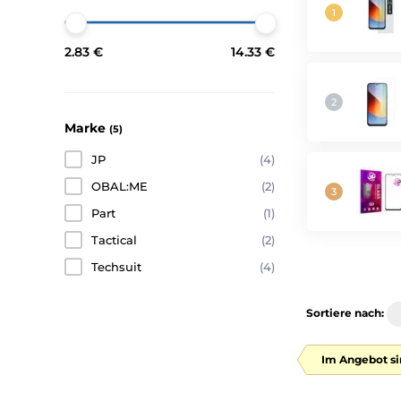
2.83 €
14.33 €
Marke
(5)
JP
(4)
OBAL:ME
(2)
Part
(1)
Tactical
(2)
Techsuit
(4)
Sortiere nach:
Im Angebot si