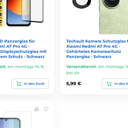
D Panzerglas für
Techsuit Kamera Schutzglas 
mi A7 Pro 4G -
Xiaomi Redmi A7 Pro 4G -
 Displayschutzglas mit
Gehärtetes Kameraschutz
chem Schutz - Schwarz
Panzerglas - Schwarz
eit
,
am montags 10. 8.
Versandbereit
,
am montags 10
bei dir
5,99 €
In den Korb
In den 