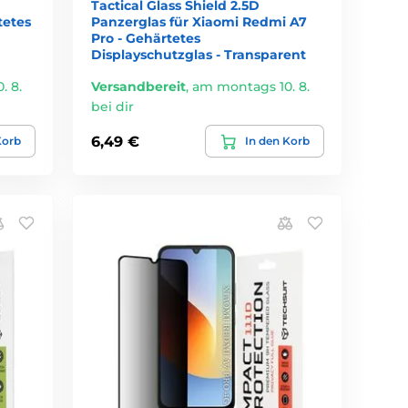
Tactical Glass Shield 2.5D
tetes
Panzerglas für Xiaomi Redmi A7
Pro - Gehärtetes
Displayschutzglas - Transparent
. 8.
Versandbereit
,
am montags 10. 8.
bei dir
6,49 €
Korb
In den Korb