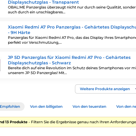
Displayschutzglas - Transparent
OBAL:ME Panzerglas überzeugt nicht nur durch seine Qualität, sonde
auch durch ein unschlagbares…
Xiaomi Redmi A7 Pro Panzerglas - Gehärtetes Displaysch
- 9H Härte
Panzerglas für Xiaomi Redmi A7 Pro, das das Display Ihres Smartphon
perfekt vor Verschmutzung,…
JP 5D Panzerglas für Xiaomi Redmi A7 Pro - Gehärtetes
Displayschutzglas - Schwarz
Bereite dich auf eine Revolution im Schutz deines Smartphones vor mi
unserem JP 5D Panzerglas! Mit…
Weitere Produkte anzeigen
Empfohlen
Von den billigsten
Von den teuersten
Von den n
nd 13 Produkte
- Filtern Sie die Ergebnisse genau nach Ihren Anforderunge