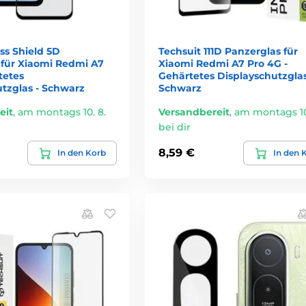
ass Shield 5D
Techsuit 111D Panzerglas für
 für Xiaomi Redmi A7
Xiaomi Redmi A7 Pro 4G -
tetes
Gehärtetes Displayschutzglas
utzglas - Schwarz
Schwarz
eit
,
am montags 10. 8.
Versandbereit
,
am montags 10
bei dir
8,59 €
In den Korb
In den 