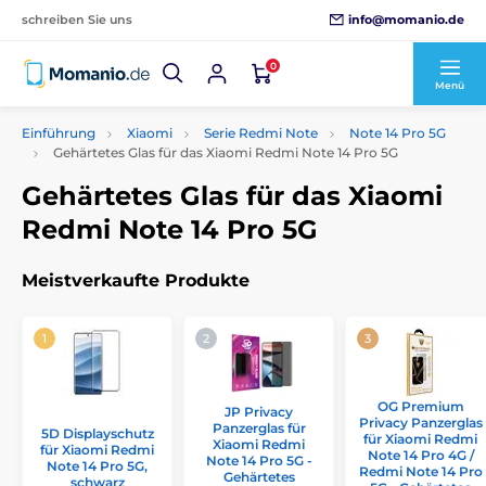
info@momanio.de
schreiben Sie uns
0
Menü
Einführung
Xiaomi
Serie Redmi Note
Note 14 Pro 5G
Gehärtetes Glas für das Xiaomi Redmi Note 14 Pro 5G
Gehärtetes Glas für das Xiaomi
Redmi Note 14 Pro 5G
Meistverkaufte Produkte
OG Premium
JP Privacy
Privacy Panzerglas
Panzerglas für
5D Displayschutz
für Xiaomi Redmi
Xiaomi Redmi
für Xiaomi Redmi
Note 14 Pro 4G /
Note 14 Pro 5G -
Note 14 Pro 5G,
Redmi Note 14 Pro
Gehärtetes
schwarz