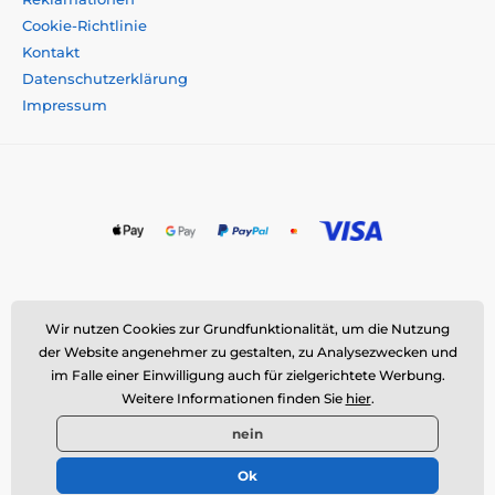
Cookie-Richtlinie
Kontakt
Datenschutzerklärung
Impressum
Momanio s.r.o., Okružní 361/14, 747 18 Píšť, Tschechische
Wir nutzen Cookies zur Grundfunktionalität, um die Nutzung
Republik
der Website angenehmer zu gestalten, zu Analysezwecken und
E-Mail:
info@momanio.de
| Tel: +420 591 142 359
im Falle einer Einwilligung auch für zielgerichtete Werbung.
Weitere Informationen finden Sie
hier
.
ID: 09604707 | VAT: CZ09604707
nein
©
Momanio s.r.o.,
Okružní 361/14, 747 18 Píšť, ID: 09604707, VAT:
CZ09604707, Tschechische Republik ⦁ E-Shop erstellt von
Ok
SIMPLIA.cz