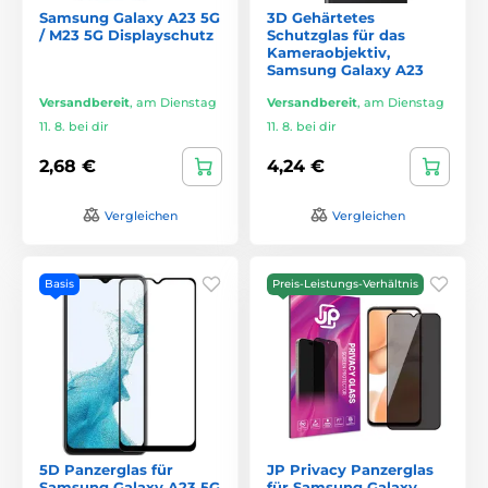
Samsung Galaxy A23 5G
3D Gehärtetes
/ M23 5G Displayschutz
Schutzglas für das
Kameraobjektiv,
Samsung Galaxy A23
Versandbereit
,
am Dienstag
Versandbereit
,
am Dienstag
11. 8. bei dir
11. 8. bei dir
2,68 €
4,24 €
Vergleichen
Vergleichen
Basis
Preis-Leistungs-Verhältnis
5D Panzerglas für
JP Privacy Panzerglas
Samsung Galaxy A23 5G
für Samsung Galaxy