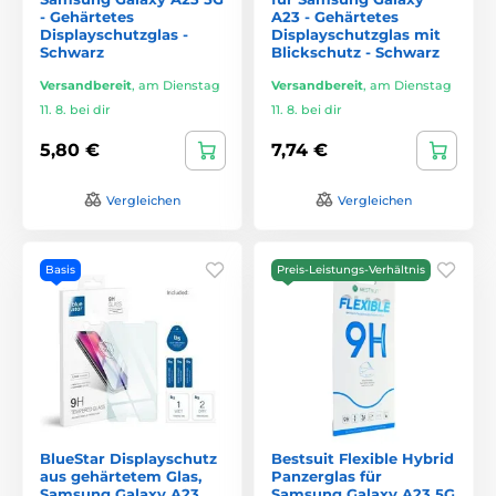
- Gehärtetes
A23 - Gehärtetes
Displayschutzglas -
Displayschutzglas mit
Schwarz
Blickschutz - Schwarz
Versandbereit
,
am Dienstag
Versandbereit
,
am Dienstag
11. 8. bei dir
11. 8. bei dir
5,80 €
7,74 €
Vergleichen
Vergleichen
Basis
Preis-Leistungs-Verhältnis
BlueStar Displayschutz
Bestsuit Flexible Hybrid
aus gehärtetem Glas,
Panzerglas für
Samsung Galaxy A23
Samsung Galaxy A23 5G