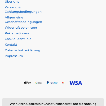
Über uns
Versand &
Zahlungsbedingungen
Allgemeine
Geschäftsbedingungen
Widerrufsbelehrung
Reklamationen
Cookie-Richtlinie
Kontakt
Datenschutzerklärung
Impressum
Momanio s.r.o., Okružní 361/14, 747 18 Píšť, Tschechische
Wir nutzen Cookies zur Grundfunktionalität, um die Nutzung