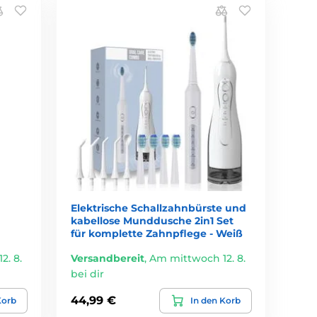
Elektrische Schallzahnbürste und
kabellose Munddusche 2in1 Set
für komplette Zahnpflege - Weiß
2. 8.
Versandbereit
,
Am mittwoch 12. 8.
bei dir
44,99 €
Korb
In den Korb