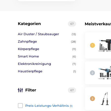
Kategorien
Meistverkau
67
Air Duster / Staubsauger
(13)
Zahnpflege
(28)
Körperpflege
(11)
Smart Home
(6)
Elektronikreinigung
(7)
Haustierpflege
(1)
Filter
67
Preis-Leistungs-Verhältnis
(1)