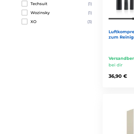
Techsuit
(1)
Wozinsky
(1)
XO
(3)
Luftkompres
zum Reini
Versandber
bei dir
36,90 €