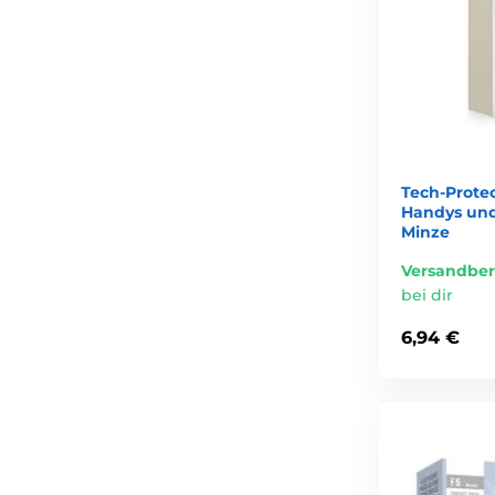
Tech-Protec
Handys und
Minze
Versandber
bei dir
6,94 €