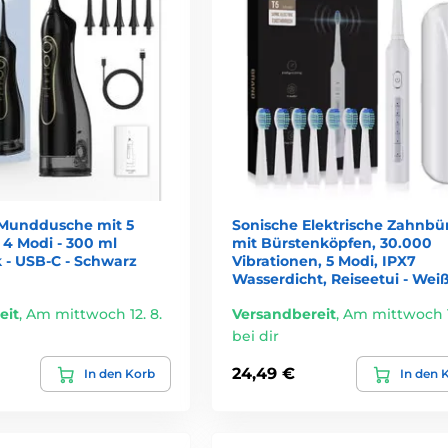
 Munddusche mit 5
Sonische Elektrische Zahnbü
 4 Modi - 300 ml
mit Bürstenköpfen, 30.000
 - USB-C - Schwarz
Vibrationen, 5 Modi, IPX7
Wasserdicht, Reiseetui - Wei
eit
,
Am mittwoch 12. 8.
Versandbereit
,
Am mittwoch 1
bei dir
24,49 €
In den Korb
In den 