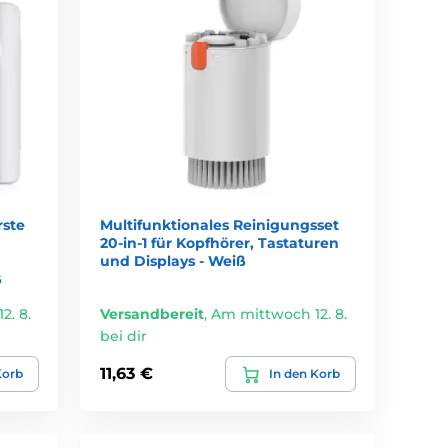
rste
Multifunktionales Reinigungsset
20-in-1 für Kopfhörer, Tastaturen
und Displays - Weiß
ß
2. 8.
Versandbereit
,
Am mittwoch 12. 8.
bei dir
11,63 €
Korb
In den Korb