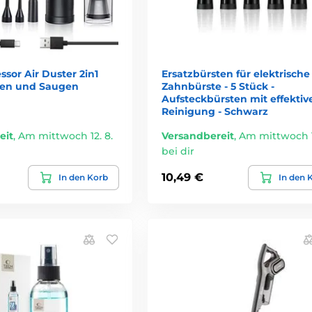
sor Air Duster 2in1
Ersatzbürsten für elektrische
gen und Saugen
Zahnbürste - 5 Stück -
Aufsteckbürsten mit effektiv
Reinigung - Schwarz
eit
,
Am mittwoch 12. 8.
Versandbereit
,
Am mittwoch 1
bei dir
10,49 €
In den Korb
In den 