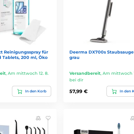
t Reinigungsspray für
Deerma DX700s Staubsauge
 Tablets, 200 ml, Öko
grau
eit
,
Am mittwoch 12. 8.
Versandbereit
,
Am mittwoch 1
bei dir
57,99 €
In den Korb
In den 