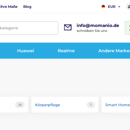
 ihre Maße
Blog
EUR
info@momanio.de
tkategorie
schreiben Sie uns
Huawei
Realme
Andere Marke
Körperpflege
Smart Home
28
11