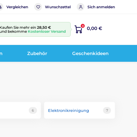
Vergleichen
Wunschzettel
Sich anmelden
0
Kaufen Sie mehr ein
28,50 €
0,00 €
und bekomme
Kostenloser Versand
n
Zubehör
Geschenkideen
Elektronikreinigung
6
7