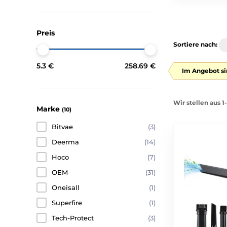
Preis
Sortiere nach:
5.3 €
258.69 €
Im Angebot si
Wir stellen aus 
Marke
(10)
Bitvae
(3)
Deerma
(14)
Hoco
(7)
OEM
(31)
Oneisall
(1)
Superfire
(1)
Tech-Protect
(3)