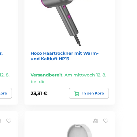
r,
Hoco Haartrockner mit Warm-
und Kaltluft HP13
2. 8.
Versandbereit
,
Am mittwoch 12. 8.
bei dir
23,31 €
Korb
In den Korb