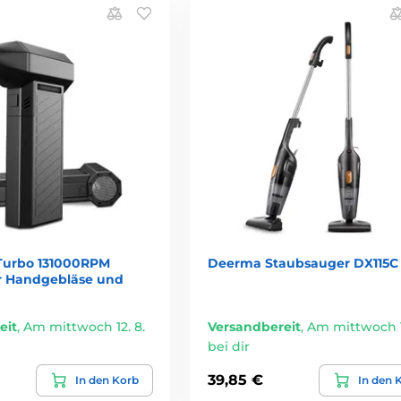
 Turbo 131000RPM
Deerma Staubsauger DX115C
er Handgebläse und
eit
,
Am mittwoch 12. 8.
Versandbereit
,
Am mittwoch 1
bei dir
39,85 €
In den Korb
In den 