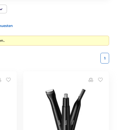
euesten
n..
1