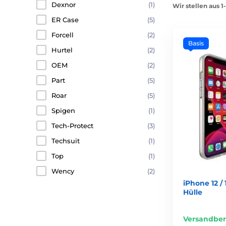
Dexnor
(1)
Wir stellen aus 
ER Case
(5)
Forcell
(2)
Basis
Hurtel
(2)
OEM
(2)
Part
(5)
Roar
(5)
Spigen
(1)
Tech-Protect
(3)
Techsuit
(1)
Top
(1)
Wency
(2)
iPhone 12 /
Hülle
Versandber