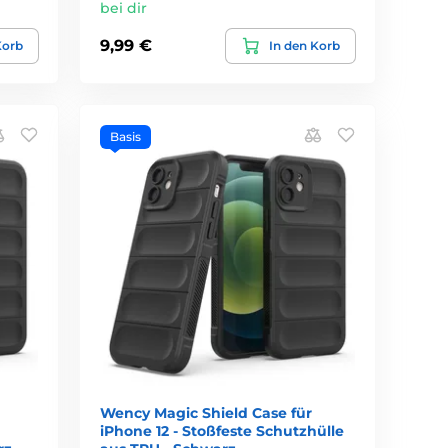
bei dir
9,99 €
Korb
In den Korb
Basis
Wency Magic Shield Case für
iPhone 12 - Stoßfeste Schutzhülle