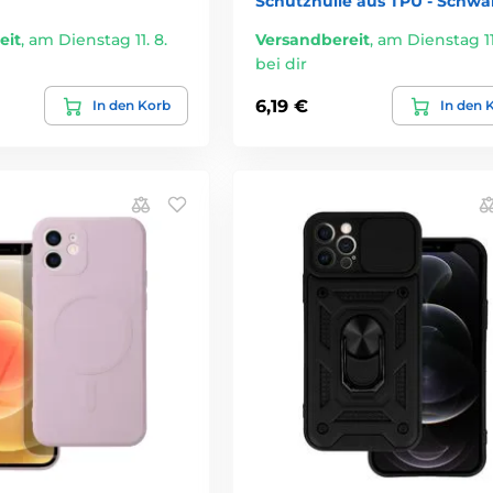
Schutzhülle aus TPU - Schwa
eit
,
am Dienstag 11. 8.
Versandbereit
,
am Dienstag 11.
bei dir
6,19 €
In den Korb
In den 