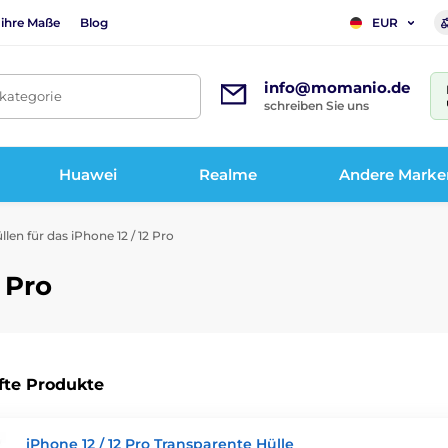
 ihre Maße
Blog
EUR
info@momanio.de
tkategorie
schreiben Sie uns
Huawei
Realme
Andere Marke
len für das iPhone 12 / 12 Pro
2 Pro
fte Produkte
iPhone 12 / 12 Pro Transparente Hülle