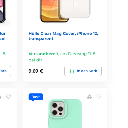
für
Hülle Clear Mag Cover, iPhone 12,
el -
transparent
 8.
Versandbereit
,
am Dienstag 11. 8.
bei dir
9,69 €
Korb
In den Korb
Basis