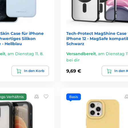
Skin Case für iPhone
Tech-Protect MagShine Case 
chwertiges Silikon
iPhone 12 - MagSafe kompatib
 - Hellblau
Schwarz
eit
,
am Dienstag 11. 8.
Versandbereit
,
am Dienstag 11.
bei dir
9,69 €
In den Korb
In den 
ngs-Verhältnis
Basis