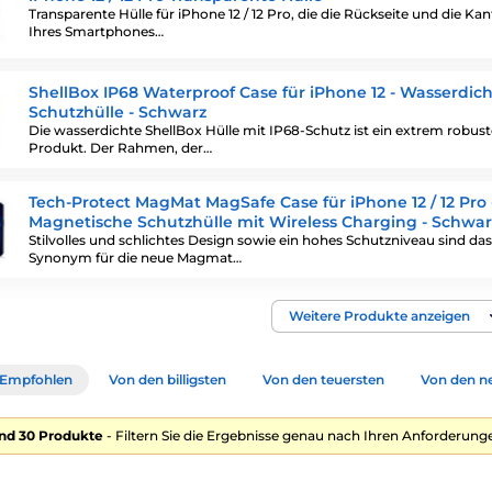
Transparente Hülle für iPhone 12 / 12 Pro, die die Rückseite und die Ka
Ihres Smartphones…
ShellBox IP68 Waterproof Case für iPhone 12 - Wasserdic
Schutzhülle - Schwarz
Die wasserdichte ShellBox Hülle mit IP68-Schutz ist ein extrem robust
Produkt. Der Rahmen, der…
Tech-Protect MagMat MagSafe Case für iPhone 12 / 12 Pro 
Magnetische Schutzhülle mit Wireless Charging - Schwar
Stilvolles und schlichtes Design sowie ein hohes Schutzniveau sind das
Synonym für die neue Magmat…
Weitere Produkte anzeigen
Empfohlen
Von den billigsten
Von den teuersten
Von den n
nd 30 Produkte
- Filtern Sie die Ergebnisse genau nach Ihren Anforderunge