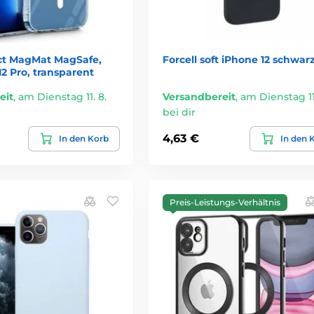
ct MagMat MagSafe,
Forcell soft iPhone 12 schwar
12 Pro, transparent
eit
,
am Dienstag 11. 8.
Versandbereit
,
am Dienstag 11.
bei dir
4,63 €
In den Korb
In den 
Preis-Leistungs-Verhältnis