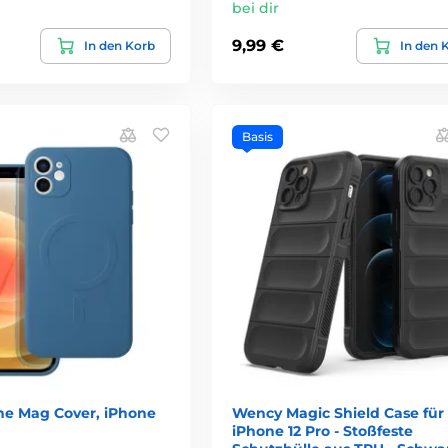
bei dir
9,99 €
In den Korb
In den 
Basis
one Mag Cover, iPhone
Wency Magic Shield Case für
iPhone 12 Pro - Stoßfeste