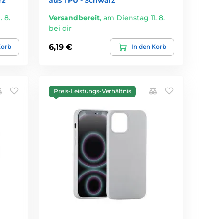
rz
aus TPU - Schwarz
 8.
Versandbereit
,
am Dienstag 11. 8.
bei dir
6,19 €
Korb
In den Korb
Preis-Leistungs-Verhältnis