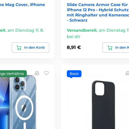
one Mag Cover, iPhone
Slide Camera Armor Case für
iPhone 12 Pro - Hybrid Schutz
mit Ringhalter und Kameras
- Schwarz
eit
,
am Dienstag 11. 8.
Versandbereit
,
am Dienstag 11.
bei dir
8,91 €
In den Korb
In den 
ngs-Verhältnis
Basis