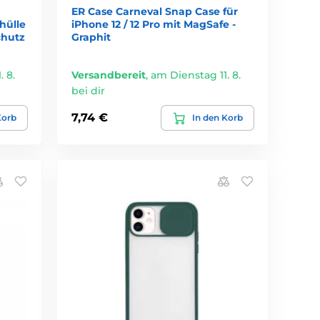
ER Case Carneval Snap Case für
hülle
iPhone 12 / 12 Pro mit MagSafe -
chutz
Graphit
 8.
Versandbereit
,
am Dienstag 11. 8.
bei dir
7,74 €
Korb
In den Korb