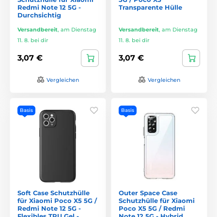
Redmi Note 12 5G -
Transparente Hülle
Durchsichtig
Versandbereit
,
am Dienstag
Versandbereit
,
am Dienstag
11. 8. bei dir
11. 8. bei dir
3,07 €
3,07 €
Vergleichen
Vergleichen
Basis
Basis
Soft Case Schutzhülle
Outer Space Case
für Xiaomi Poco X5 5G /
Schutzhülle für Xiaomi
Redmi Note 12 5G -
Poco X5 5G / Redmi
Flexibles TPU Gel -
Note 12 5G - Hybrid