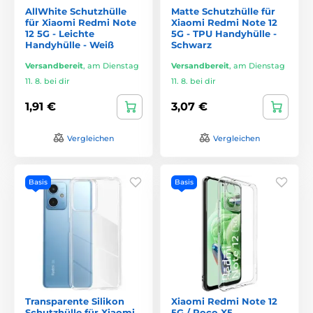
AllWhite Schutzhülle
Matte Schutzhülle für
für Xiaomi Redmi Note
Xiaomi Redmi Note 12
12 5G - Leichte
5G - TPU Handyhülle -
Handyhülle - Weiß
Schwarz
Versandbereit
,
am Dienstag
Versandbereit
,
am Dienstag
11. 8. bei dir
11. 8. bei dir
1,91 €
3,07 €
Vergleichen
Vergleichen
Basis
Basis
Transparente Silikon
Xiaomi Redmi Note 12
Schutzhülle für Xiaomi
5G / Poco X5