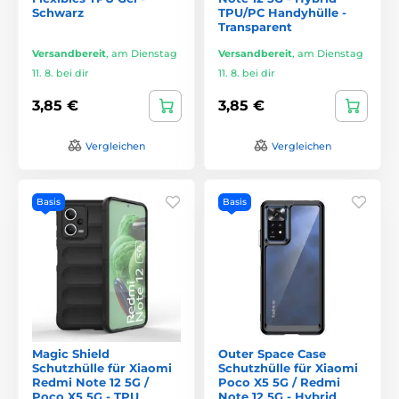
Schwarz
TPU/PC Handyhülle -
Transparent
Versandbereit
,
am Dienstag
Versandbereit
,
am Dienstag
11. 8. bei dir
11. 8. bei dir
3,85 €
3,85 €
Vergleichen
Vergleichen
Basis
Basis
Magic Shield
Outer Space Case
Schutzhülle für Xiaomi
Schutzhülle für Xiaomi
Redmi Note 12 5G /
Poco X5 5G / Redmi
Poco X5 5G - TPU
Note 12 5G - Hybrid