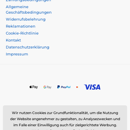
Allgemeine
Geschäftsbedingungen
Widerrufsbelehrung
Reklamationen
Cookie-Richtlinie
Kontakt
Datenschutzerklärung
Impressum
Momanio s.r.o., Okružní 361/14, 747 18 Píšť, Tschechische
Wir nutzen Cookies zur Grundfunktionalität, um die Nutzung
Republik
der Website angenehmer zu gestalten, zu Analysezwecken und
E-Mail:
info@momanio.de
| Tel: +420 591 142 359
im Falle einer Einwilligung auch für zielgerichtete Werbung.