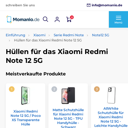
info@momanio.de
schreiben Sie uns
0
Menü
Einführung
Xiaomi
Serie Redmi Note
Note12 5G
Hüllen für das Xiaomi Redmi Note 12 5G
Hüllen für das Xiaomi Redmi
Note 12 5G
Meistverkaufte Produkte
AllWhite
Matte Schutzhülle
Xiaomi Redmi
Schutzhülle für
für Xiaomi Redmi
Note 12 5G / Poco
Xiaomi Redmi
Note 12 5G - TPU
X5 Transparente
Note 12 5G -
Handyhülle -
Hülle
Leichte Handyhülle
Schwarz