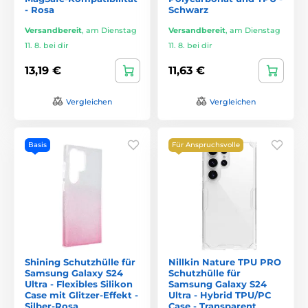
- Rosa
Schwarz
Versandbereit
,
am Dienstag
Versandbereit
,
am Dienstag
11. 8. bei dir
11. 8. bei dir
13,19 €
11,63 €
Vergleichen
Vergleichen
Basis
Für Anspruchsvolle
Shining Schutzhülle für
Nillkin Nature TPU PRO
Samsung Galaxy S24
Schutzhülle für
Ultra - Flexibles Silikon
Samsung Galaxy S24
Case mit Glitzer-Effekt -
Ultra - Hybrid TPU/PC
Silber-Rosa
Case - Transparent