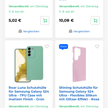
Versandbereit
,
am Dienstag
Versandbereit
,
am Dienstag
11. 8. bei dir
11. 8. bei dir
5,02 €
10,08 €
Vergleichen
Vergleichen
Basis
Roar Luna Schutzhülle
Shining Schutzhülle für
für Samsung Galaxy S24
Samsung Galaxy S24
Ultra - TPU Case mit
Ultra - Flexibles Silikon
mattem Finish - Grün
mit Glitzer-Effekt - Rosa
Versandbereit
,
am Dienstag
Versandbereit
,
am Dienstag