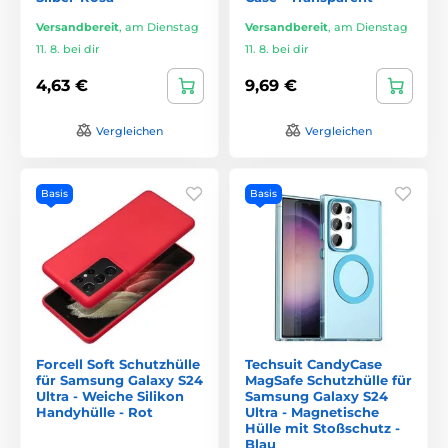
Versandbereit
,
am Dienstag
Versandbereit
,
am Dienstag
11. 8. bei dir
11. 8. bei dir
4,63 €
9,69 €
Vergleichen
Vergleichen
Basis
Basis
Forcell Soft Schutzhülle
Techsuit CandyCase
für Samsung Galaxy S24
MagSafe Schutzhülle für
Ultra - Weiche Silikon
Samsung Galaxy S24
Handyhülle - Rot
Ultra - Magnetische
Hülle mit Stoßschutz -
Blau