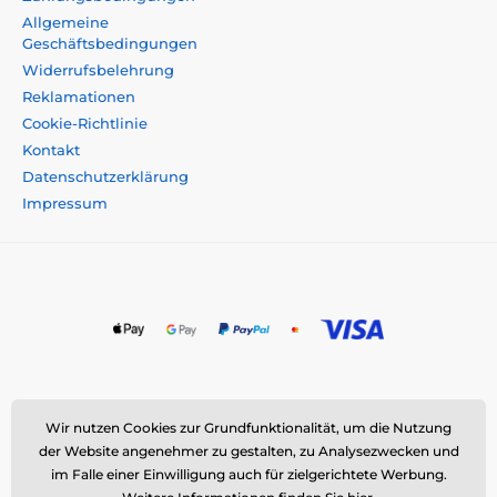
Allgemeine
Geschäftsbedingungen
Widerrufsbelehrung
Reklamationen
Cookie-Richtlinie
Kontakt
Datenschutzerklärung
Impressum
Momanio s.r.o., Okružní 361/14, 747 18 Píšť, Tschechische
Wir nutzen Cookies zur Grundfunktionalität, um die Nutzung
Republik
der Website angenehmer zu gestalten, zu Analysezwecken und
E-Mail:
info@momanio.de
| Tel: +420 591 142 359
im Falle einer Einwilligung auch für zielgerichtete Werbung.