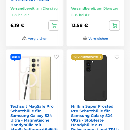
Versandbereit
,
am Dienstag
Versandbereit
,
am Dienstag
11. 8. bei dir
11. 8. bei dir
6,19 €
13,58 €
Vergleichen
Vergleichen
Basis
Für Anspruchsvolle
Techsuit MagSafe Pro
Nillkin Super Frosted
Schutzhülle für
Pro Schutzhülle für
Samsung Galaxy S24
Samsung Galaxy S24
Ultra - Magnetische
Ultra - Stoßfeste
Handyhülle mit
Handyhülle aus
MagSafe-Kompatibilität
Polycarbonat und TPU -