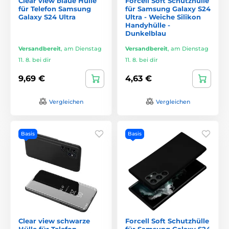
Clear view blaue Hülle
Forcell Soft Schutzhülle
für Telefon Samsung
für Samsung Galaxy S24
Galaxy S24 Ultra
Ultra - Weiche Silikon
Handyhülle -
Dunkelblau
Versandbereit
,
am Dienstag
Versandbereit
,
am Dienstag
11. 8. bei dir
11. 8. bei dir
9,69 €
4,63 €
Vergleichen
Vergleichen
Basis
Basis
Clear view schwarze
Forcell Soft Schutzhülle
Hülle für Telefon
für Samsung Galaxy S24