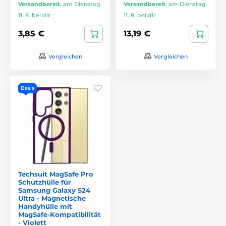
Versandbereit
,
am Dienstag
Versandbereit
,
am Dienstag
11. 8. bei dir
11. 8. bei dir
3,85 €
13,19 €
Vergleichen
Vergleichen
Basis
Techsuit MagSafe Pro
Schutzhülle für
Samsung Galaxy S24
Ultra - Magnetische
Handyhülle mit
MagSafe-Kompatibilität
- Violett