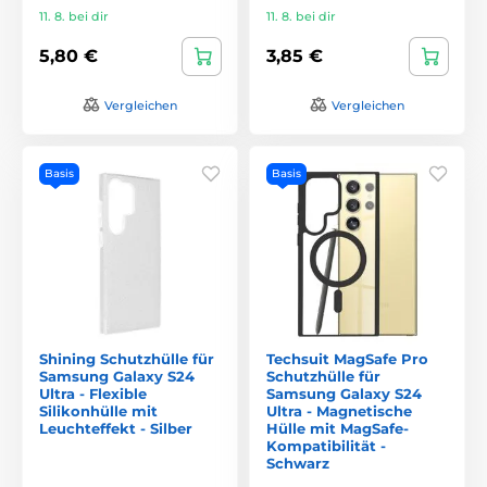
11. 8. bei dir
11. 8. bei dir
5,80 €
3,85 €
Vergleichen
Vergleichen
Basis
Basis
Shining Schutzhülle für
Techsuit MagSafe Pro
Samsung Galaxy S24
Schutzhülle für
Ultra - Flexible
Samsung Galaxy S24
Silikonhülle mit
Ultra - Magnetische
Leuchteffekt - Silber
Hülle mit MagSafe-
Kompatibilität -
Schwarz