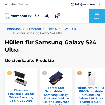
info@momanio.de
schreiben Sie uns
0
Menü
Einführung
Samsung
Serie S
S24 Ultra
Hüllen für Samsung Galaxy S24 Ultra
Hüllen für Samsung Galaxy S24
Ultra
Meistverkaufte Produkte
Forcell Soft
Nillkin Nature TPU
Clear view
Schutzhülle für
PRO Schutzhülle
schwarze Hülle für
Samsung Galaxy
für Samsung
Telefon Samsung
S24 Ultra - Weiche
Galaxy S24 Ultra -
Galaxy S24 Ultra
Silikon Handyhülle
Hybrid TPU/PC