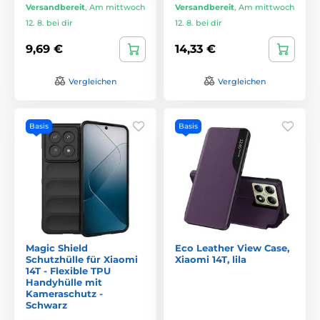
Versandbereit
,
Am mittwoch
Versandbereit
,
Am mittwoch
12. 8. bei dir
12. 8. bei dir
9,69 €
14,33 €
Vergleichen
Vergleichen
Basis
Basis
Magic Shield
Eco Leather View Case,
Schutzhülle für Xiaomi
Xiaomi 14T, lila
14T - Flexible TPU
Handyhülle mit
Kameraschutz -
Schwarz