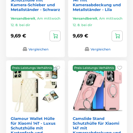
Kamera-Schieber und
Kameraabdeckung und
Metallständer - Schwarz
Metallständer - Lila
Versandbereit
,
Am mittwoch
Versandbereit
,
Am mittwoch
12. 8. bei dir
12. 8. bei dir
9,69 €
9,69 €
Vergleichen
Vergleichen
Preis-Leistungs-Verhältnis
Preis-Leistungs-Verhältnis
Glamour Wallet Hülle
Camslide Stand
für Xiaomi 14T - Luxus
Schutzhülle für Xiaomi
Schutzhülle mit
14T mit
Kartenfach und
Kameraabdeckung und