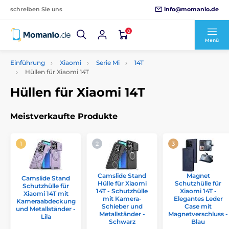
info@momanio.de
schreiben Sie uns
0
Menü
Einführung
Xiaomi
Serie Mi
14T
Hüllen für Xiaomi 14T
Hüllen für Xiaomi 14T
Meistverkaufte Produkte
Camslide Stand
Magnet
Camslide Stand
Hülle für Xiaomi
Schutzhülle für
Schutzhülle für
14T - Schutzhülle
Xiaomi 14T -
Xiaomi 14T mit
mit Kamera-
Elegantes Leder
Kameraabdeckung
Schieber und
Case mit
und Metallständer -
Metallständer -
Magnetverschluss -
Lila
Schwarz
Blau