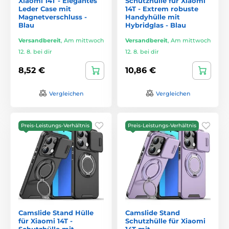
Xiaomi 14T - Elegantes
Schutzhülle für Xiaomi
Leder Case mit
14T - Extrem robuste
Magnetverschluss -
Handyhülle mit
Blau
Hybridglas - Blau
Versandbereit
,
Am mittwoch
Versandbereit
,
Am mittwoch
12. 8. bei dir
12. 8. bei dir
8,52 €
10,86 €
Vergleichen
Vergleichen
Preis-Leistungs-Verhältnis
Preis-Leistungs-Verhältnis
Camslide Stand Hülle
Camslide Stand
für Xiaomi 14T -
Schutzhülle für Xiaomi
Schutzhülle mit
14T mit