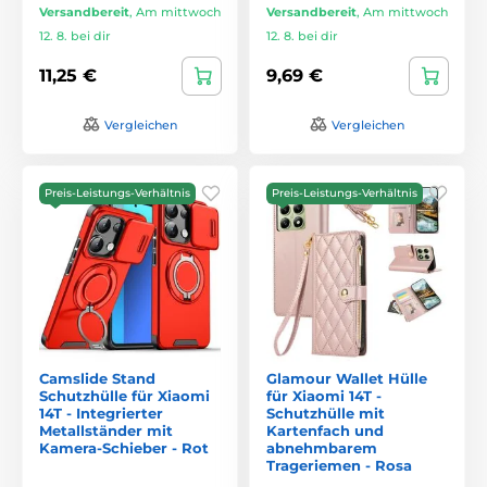
Versandbereit
,
Am mittwoch
Versandbereit
,
Am mittwoch
12. 8. bei dir
12. 8. bei dir
11,25 €
9,69 €
Vergleichen
Vergleichen
Preis-Leistungs-Verhältnis
Preis-Leistungs-Verhältnis
Camslide Stand
Glamour Wallet Hülle
Schutzhülle für Xiaomi
für Xiaomi 14T -
14T - Integrierter
Schutzhülle mit
Metallständer mit
Kartenfach und
Kamera-Schieber - Rot
abnehmbarem
Trageriemen - Rosa