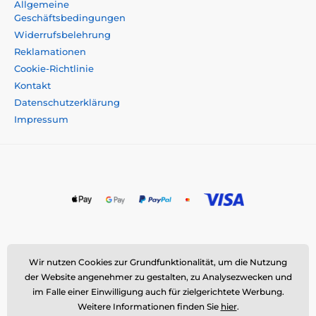
Allgemeine
Geschäftsbedingungen
Widerrufsbelehrung
Reklamationen
Cookie-Richtlinie
Kontakt
Datenschutzerklärung
Impressum
Momanio s.r.o., Okružní 361/14, 747 18 Píšť, Tschechische
Wir nutzen Cookies zur Grundfunktionalität, um die Nutzung
Republik
der Website angenehmer zu gestalten, zu Analysezwecken und
E-Mail:
info@momanio.de
| Tel: +420 591 142 359
im Falle einer Einwilligung auch für zielgerichtete Werbung.
Weitere Informationen finden Sie
hier
.
ID: 09604707 | VAT: CZ09604707