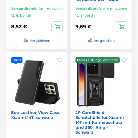
Versandbereit
,
Am mittwoch
Versandbereit
,
Am mittwoch
12. 8. bei dir
12. 8. bei dir
8,52 €
9,69 €
Vergleichen
Vergleichen
Basis
Preis-Leistungs-Verhältnis
Eco Leather View Case,
JP CamShield
Xiaomi 14T, schwarz
Schutzhülle für Xiaomi
14T mit Kameraschutz
und 360° Ring -
Schwarz