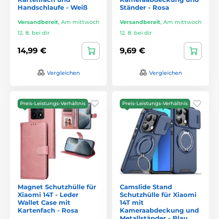
Handschlaufe - Weiß
Ständer - Rosa
Versandbereit
,
Am mittwoch
Versandbereit
,
Am mittwoch
12. 8. bei dir
12. 8. bei dir
14,99 €
9,69 €
Vergleichen
Vergleichen
Preis-Leistungs-Verhältnis
Preis-Leistungs-Verhältnis
Magnet Schutzhülle für
Camslide Stand
Xiaomi 14T - Leder
Schutzhülle für Xiaomi
Wallet Case mit
14T mit
Kartenfach - Rosa
Kameraabdeckung und
Metallständer - Blau