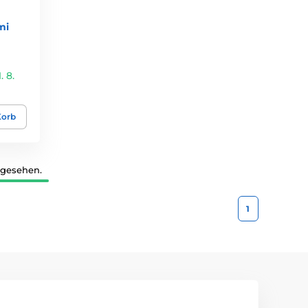
mi
 8.
Korb
 gesehen.
1