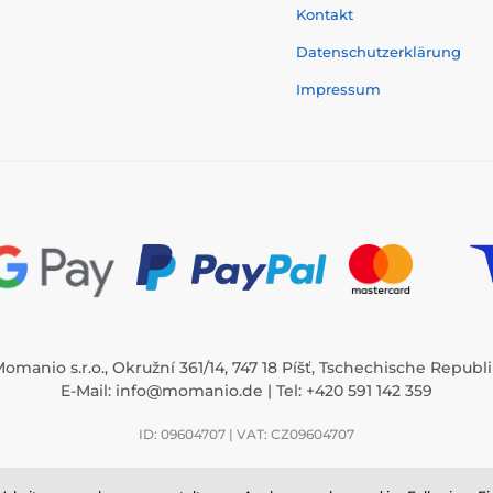
Kontakt
Datenschutzerklärung
Impressum
omanio s.r.o., Okružní 361/14, 747 18 Píšť, Tschechische Republ
E-Mail:
info@momanio.de
| Tel: +420 591 142 359
ID: 09604707 | VAT: CZ09604707
/14, 747 18 Píšť, ID: 09604707, VAT: CZ09604707, Tschechische Republik ⦁ E