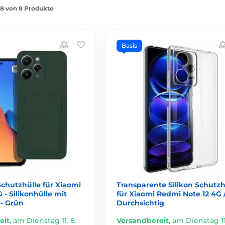
1-8 von 8 Produkte
Basis
chutzhülle für Xiaomi
Transparente Silikon Schutzh
 - Silikonhülle mit
für Xiaomi Redmi Note 12 4G /
 - Grün
Durchsichtig
eit
,
am Dienstag 11. 8.
Versandbereit
,
am Dienstag 11.