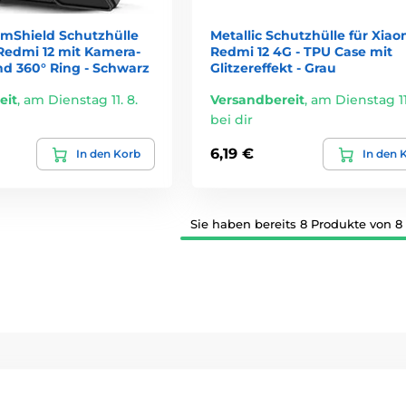
amShield Schutzhülle
Metallic Schutzhülle für Xiao
 Redmi 12 mit Kamera-
Redmi 12 4G - TPU Case mit
nd 360° Ring - Schwarz
Glitzereffekt - Grau
eit
,
am Dienstag 11. 8.
Versandbereit
,
am Dienstag 11.
bei dir
6,19 €
In den Korb
In den 
Sie haben bereits 8 Produkte von 8