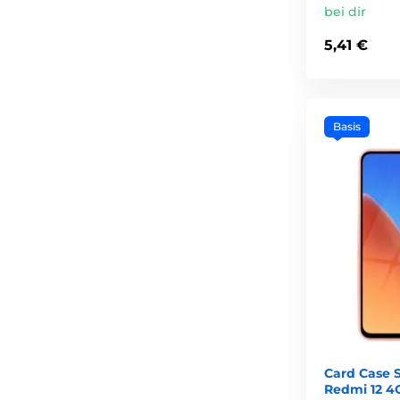
bei dir
5,41 €
Basis
Card Case S
Redmi 12 4G