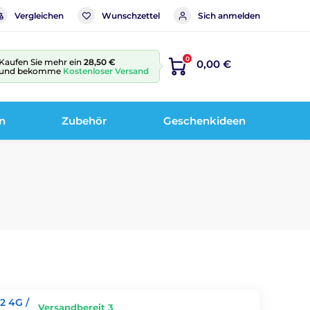
Vergleichen
Wunschzettel
Sich anmelden
0
Kaufen Sie mehr ein
28,50 €
0,00 €
und bekomme
Kostenloser Versand
n
Zubehör
Geschenkideen
2 4G /
Versandbereit 3