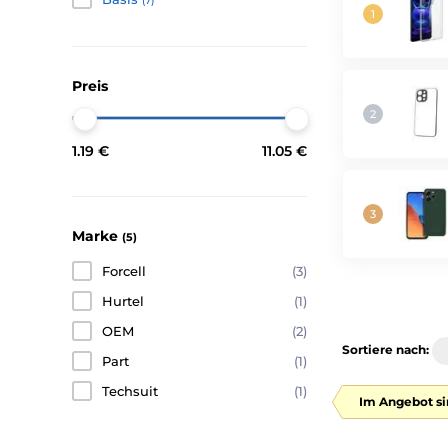
(7)
Preis
1.19 €
11.05 €
Marke
(5)
Forcell
(3)
Hurtel
(1)
OEM
(2)
Sortiere nach:
Part
(1)
Techsuit
(1)
Im Angebot si