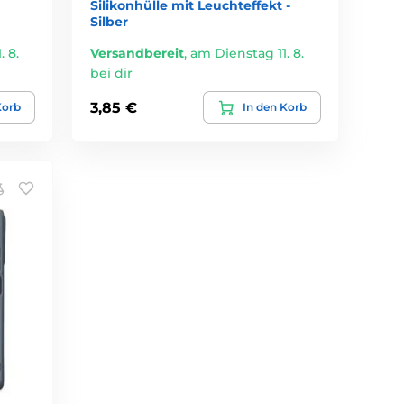
Silikonhülle mit Leuchteffekt -
Silber
 8.
Versandbereit
,
am Dienstag 11. 8.
bei dir
3,85 €
Korb
In den Korb