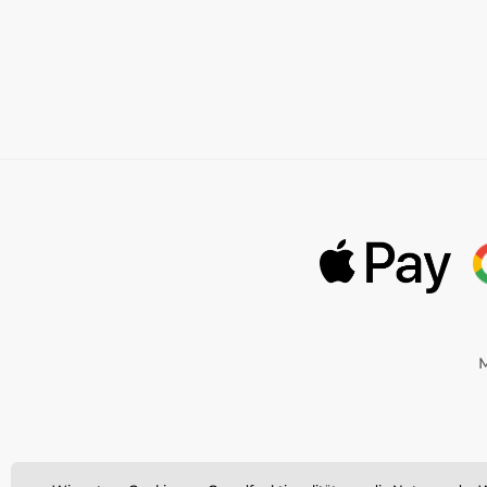
M
©
Momanio s.r.o.,
Okružní 361