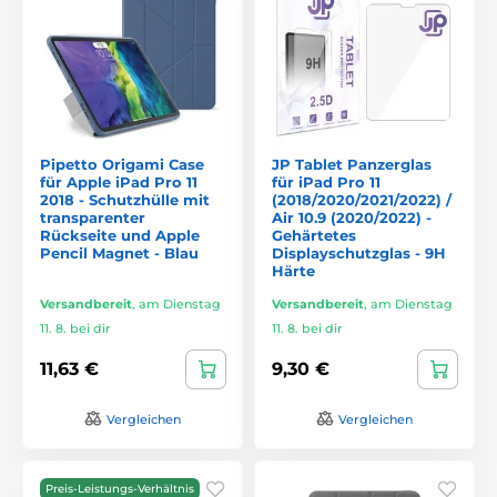
Pipetto Origami Case
JP Tablet Panzerglas
für Apple iPad Pro 11
für iPad Pro 11
2018 - Schutzhülle mit
(2018/2020/2021/2022) /
transparenter
Air 10.9 (2020/2022) -
Rückseite und Apple
Gehärtetes
Pencil Magnet - Blau
Displayschutzglas - 9H
Härte
Versandbereit
,
am Dienstag
Versandbereit
,
am Dienstag
11. 8. bei dir
11. 8. bei dir
11,63 €
9,30 €
Vergleichen
Vergleichen
Preis-Leistungs-Verhältnis