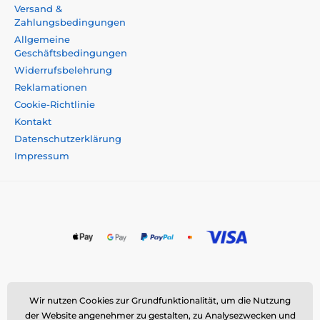
Versand &
Zahlungsbedingungen
Allgemeine
Geschäftsbedingungen
Widerrufsbelehrung
Reklamationen
Cookie-Richtlinie
Kontakt
Datenschutzerklärung
Impressum
Momanio s.r.o., Okružní 361/14, 747 18 Píšť, Tschechische
Wir nutzen Cookies zur Grundfunktionalität, um die Nutzung
Republik
der Website angenehmer zu gestalten, zu Analysezwecken und