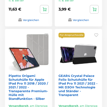
11. 8. bei dir
11. 8. bei dir
11,63 €
3,99 €
Vergleichen
Vergleichen
Für Anspruchsvolle
Pipetto Origami
GEAR4 Crystal Palace
Schutzhülle für Apple
Folio Schutzhülle für
iPad Pro 11 2018 / 2020 /
iPad Pro 11 2021 / 2022 -
2021 / 2022 -
Mit D3O® Technologie
Transparente Premium-
und Ständer -
Hülle mit
Transparent
Standfunktion - Silber
Versandbereit
,
am Dienstag
Versandbereit
,
am Dienstag