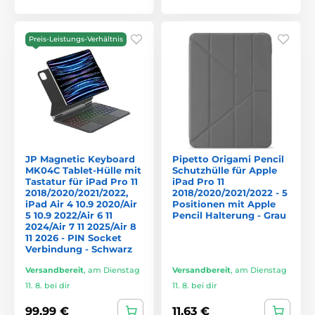
Preis-Leistungs-Verhältnis
JP Magnetic Keyboard
Pipetto Origami Pencil
MK04C Tablet-Hülle mit
Schutzhülle für Apple
Tastatur für iPad Pro 11
iPad Pro 11
2018/2020/2021/2022,
2018/2020/2021/2022 - 5
iPad Air 4 10.9 2020/Air
Positionen mit Apple
5 10.9 2022/Air 6 11
Pencil Halterung - Grau
2024/Air 7 11 2025/Air 8
11 2026 - PIN Socket
Verbindung - Schwarz
Versandbereit
,
am Dienstag
Versandbereit
,
am Dienstag
11. 8. bei dir
11. 8. bei dir
99,99 €
11,63 €