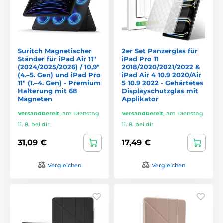
Suritch Magnetischer
2er Set Panzerglas für
Ständer für iPad Air 11″
iPad Pro 11
(2024/2025/2026) / 10,9″
2018/2020/2021/2022 &
(4.–5. Gen) und iPad Pro
iPad Air 4 10.9 2020/Air
11″ (1.–4. Gen) - Premium
5 10.9 2022 - Gehärtetes
Halterung mit 68
Displayschutzglas mit
Magneten
Applikator
Versandbereit
,
am Dienstag
Versandbereit
,
am Dienstag
11. 8. bei dir
11. 8. bei dir
31,09 €
17,49 €
Vergleichen
Vergleichen