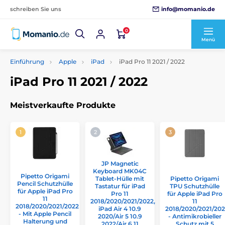
info@momanio.de
schreiben Sie uns
0
Menü
Einführung
Apple
iPad
iPad Pro 11 2021 / 2022
iPad Pro 11 2021 / 2022
Meistverkaufte Produkte
JP Magnetic
Keyboard MK04C
Pipetto Origami
Tablet-Hülle mit
Pipetto Origami
Pencil Schutzhülle
Tastatur für iPad
TPU Schutzhülle
für Apple iPad Pro
Pro 11
für Apple iPad Pro
11
2018/2020/2021/2022,
11
2018/2020/2021/2022
iPad Air 4 10.9
2018/2020/2021/20
- Mit Apple Pencil
2020/Air 5 10.9
- Antimikrobieller
Halterung und
2022/Air 6 11
Schutz mit 5