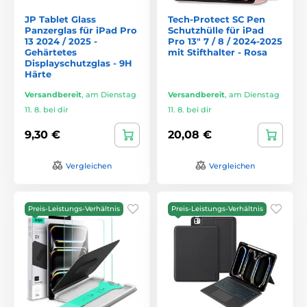
JP Tablet Glass
Tech-Protect SC Pen
Panzerglas für iPad Pro
Schutzhülle für iPad
13 2024 / 2025 -
Pro 13" 7 / 8 / 2024-2025
Gehärtetes
mit Stifthalter - Rosa
Displayschutzglas - 9H
Härte
Versandbereit
,
am Dienstag
Versandbereit
,
am Dienstag
11. 8. bei dir
11. 8. bei dir
9,30 €
20,08 €
Vergleichen
Vergleichen
Preis-Leistungs-Verhältnis
Preis-Leistungs-Verhältnis