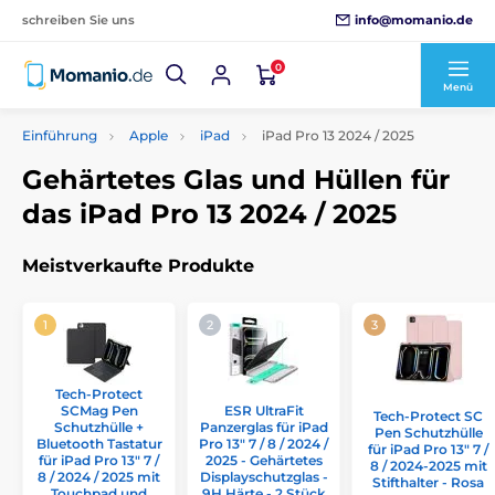
info@momanio.de
schreiben Sie uns
0
Menü
Einführung
Apple
iPad
iPad Pro 13 2024 / 2025
Gehärtetes Glas und Hüllen für
das iPad Pro 13 2024 / 2025
Meistverkaufte Produkte
Tech-Protect
SCMag Pen
ESR UltraFit
Tech-Protect SC
Schutzhülle +
Panzerglas für iPad
Pen Schutzhülle
Bluetooth Tastatur
Pro 13" 7 / 8 / 2024 /
für iPad Pro 13" 7 /
für iPad Pro 13" 7 /
2025 - Gehärtetes
8 / 2024-2025 mit
8 / 2024 / 2025 mit
Displayschutzglas -
Stifthalter - Rosa
Touchpad und
9H Härte - 2 Stück