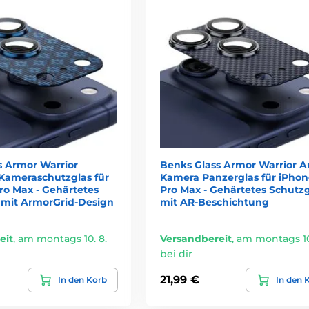
s Armor Warrior
Benks Glass Armor Warrior A
Kameraschutzglas für
Kamera Panzerglas für iPhon
ro Max - Gehärtetes
Pro Max - Gehärtetes Schutzg
 mit ArmorGrid-Design
mit AR-Beschichtung
eit
,
am montags 10. 8.
Versandbereit
,
am montags 10
bei dir
21,99 €
In den Korb
In den 