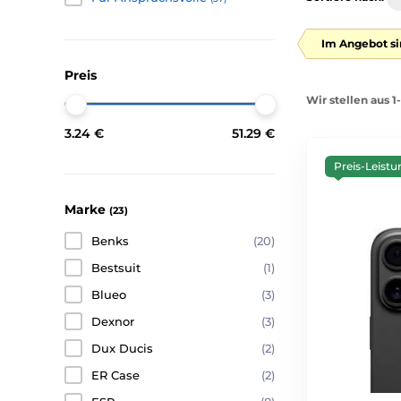
Im Angebot si
Preis
Wir stellen aus 
3.24 €
51.29 €
Preis-Leistu
Marke
(23)
Benks
(20)
Bestsuit
(1)
Blueo
(3)
Dexnor
(3)
Dux Ducis
(2)
ER Case
(2)