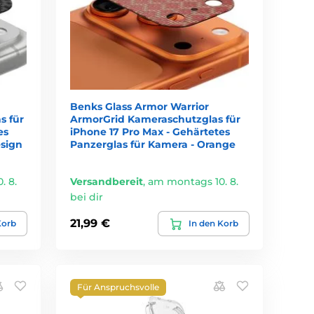
Benks Glass Armor Warrior
s für
ArmorGrid Kameraschutzglas für
es
iPhone 17 Pro Max - Gehärtetes
sign
Panzerglas für Kamera - Orange
. 8.
Versandbereit
,
am montags 10. 8.
bei dir
21,99 €
Korb
In den Korb
Für Anspruchsvolle