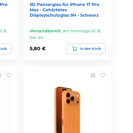
 Pro
5D Panzerglas für iPhone 17 Pro
Max - Gehärtetes
Displayschutzglas 9H - Schwarz
. 8.
Versandbereit
,
am montags 10. 8.
bei dir
5,80 €
Korb
In den Korb