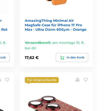
r
AmazingThing Minimal Air
MagSafe Case für iPhone 17 Pro
 Rot
Max - Ultra Dünn 600μm - Orange
. 8.
Versandbereit
,
am montags 10. 8.
bei dir
17,62 €
Korb
In den Korb
Für Anspruchsvolle