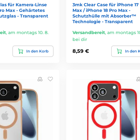
las für Kamera-Linse
3mk Clear Case für iPhone 17
ro Max - Gehärtetes
Max / iPhone 18 Pro Max -
tzglas - Transparent
Schutzhülle mit Absorber™
Technologie - Transparent
eit
,
am montags 10. 8.
Versandbereit
,
am montags 10
bei dir
8,59 €
In den Korb
In den 