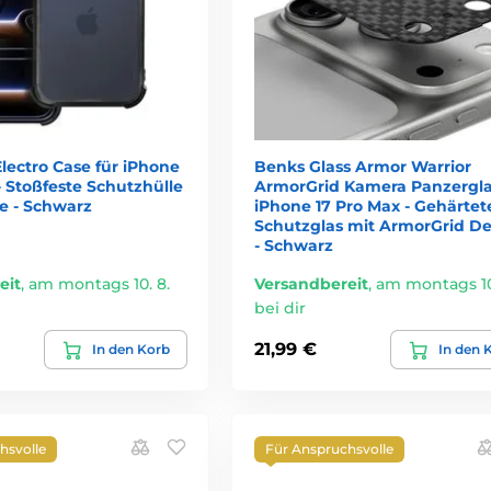
lectro Case für iPhone
Benks Glass Armor Warrior
- Stoßfeste Schutzhülle
ArmorGrid Kamera Panzergla
e - Schwarz
iPhone 17 Pro Max - Gehärtet
Schutzglas mit ArmorGrid De
- Schwarz
eit
,
am montags 10. 8.
Versandbereit
,
am montags 10
bei dir
21,99 €
In den Korb
In den 
hsvolle
Für Anspruchsvolle