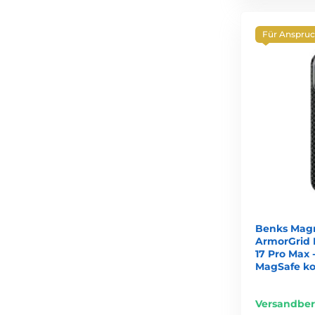
Für Anspruc
Benks Magn
ArmorGrid 
17 Pro Max 
MagSafe ko
Versandber