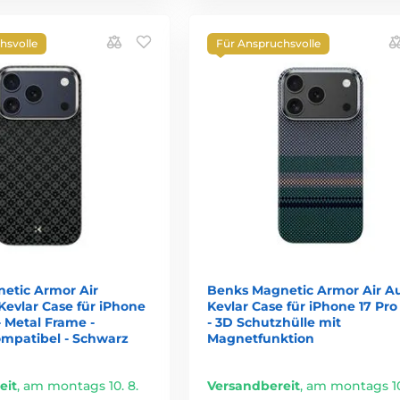
hsvolle
Für Anspruchsvolle
etic Armor Air
Benks Magnetic Armor Air A
Kevlar Case für iPhone
Kevlar Case für iPhone 17 Pr
- Metal Frame -
- 3D Schutzhülle mit
mpatibel - Schwarz
Magnetfunktion
eit
,
am montags 10. 8.
Versandbereit
,
am montags 10