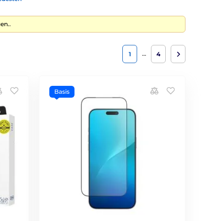
en..
…
1
4
Basis