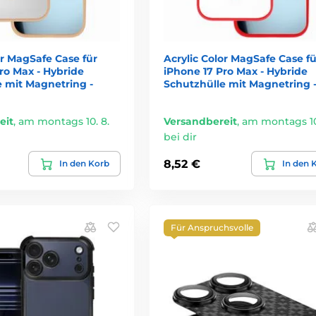
or MagSafe Case für
Acrylic Color MagSafe Case fü
ro Max - Hybride
iPhone 17 Pro Max - Hybride
e mit Magnetring -
Schutzhülle mit Magnetring -
eit
,
am montags 10. 8.
Versandbereit
,
am montags 10
bei dir
8,52 €
In den Korb
In den 
Für Anspruchsvolle