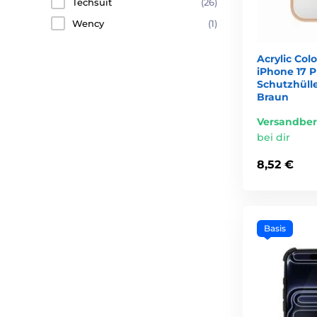
Techsuit
(26)
Wency
(1)
Acrylic Col
iPhone 17 P
Schutzhüll
Braun
Versandber
bei dir
8,52 €
Basis