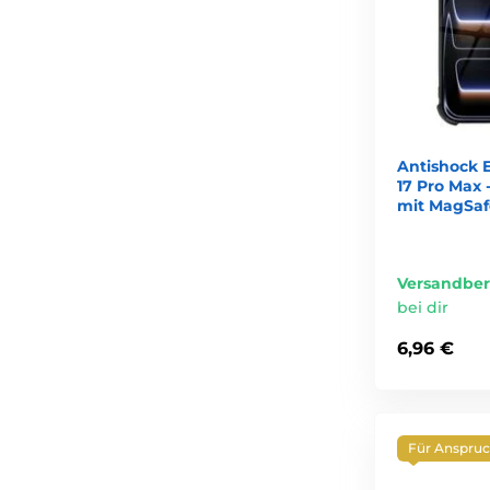
Antishock E
17 Pro Max 
mit MagSaf
Versandber
bei dir
6,96 €
Für Anspruc