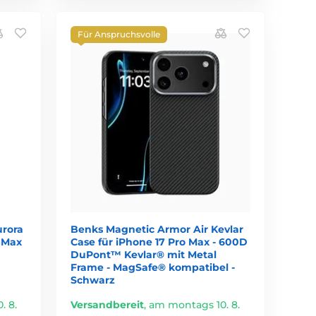
Für Anspruchsvolle
urora
Benks Magnetic Armor Air Kevlar
o Max
Case für iPhone 17 Pro Max - 600D
DuPont™ Kevlar® mit Metal
Frame - MagSafe® kompatibel -
Schwarz
. 8.
Versandbereit
,
am montags 10. 8.