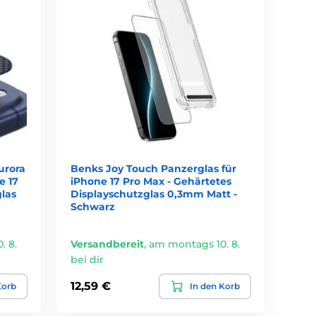
urora
Benks Joy Touch Panzerglas für
e 17
iPhone 17 Pro Max - Gehärtetes
las
Displayschutzglas 0,3mm Matt -
Schwarz
. 8.
Versandbereit
,
am montags 10. 8.
bei dir
12,59 €
Korb
In den Korb