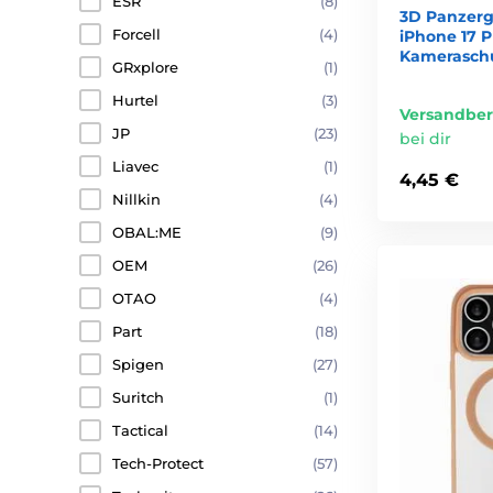
ESR
(8)
3D Panzerg
Forcell
(4)
iPhone 17 P
Kameraschu
GRxplore
(1)
Hurtel
(3)
Versandber
JP
(23)
bei dir
Liavec
(1)
4,45 €
Nillkin
(4)
OBAL:ME
(9)
OEM
(26)
OTAO
(4)
Part
(18)
Spigen
(27)
Suritch
(1)
Tactical
(14)
Tech-Protect
(57)