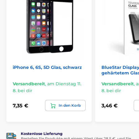
iPhone 6, 6S, 5D Glas, schwarz
BlueStar Displa
gehärtetem Glas
Versandbereit
,
am Dienstag 11.
Versandbereit
,
a
8. bei dir
8. bei dir
7,35 €
3,46 €
In den Korb
Kostenlose Lieferung
Bestellen Sie Produkte mit einem Wert über 28,5 €, und Sie