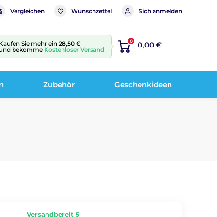
Vergleichen
Wunschzettel
Sich anmelden
0
Kaufen Sie mehr ein
28,50 €
0,00 €
und bekomme
Kostenloser Versand
n
Zubehör
Geschenkideen
Versandbereit 5