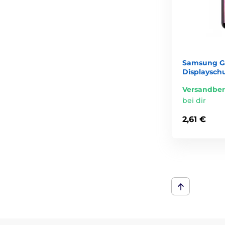
Samsung Ga
Displaysch
Versandber
bei dir
2,61 €