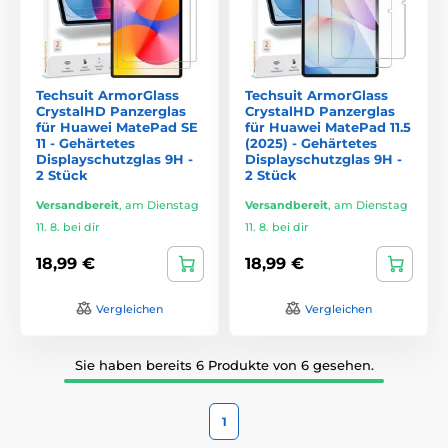
Techsuit ArmorGlass
Techsuit ArmorGlass
CrystalHD Panzerglas
CrystalHD Panzerglas
für Huawei MatePad SE
für Huawei MatePad 11.5
11 - Gehärtetes
(2025) - Gehärtetes
Displayschutzglas 9H -
Displayschutzglas 9H -
2 Stück
2 Stück
Versandbereit
,
am Dienstag
Versandbereit
,
am Dienstag
11. 8. bei dir
11. 8. bei dir
18,99 €
18,99 €
Vergleichen
Vergleichen
Sie haben bereits 6 Produkte von 6 gesehen.
1