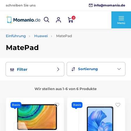
info@momanio.de
schreiben Sie uns
0
Menü
Einführung
Huawei
MatePad
MatePad
Sortierung
Filter
Wir stellen aus 1-6 von 6 Produkte
Basis
Basis