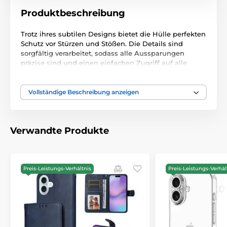
Produktbeschreibung
Trotz ihres subtilen Designs bietet die Hülle perfekten
Schutz vor Stürzen und Stößen. Die Details sind
sorgfältig verarbeitet, sodass alle Aussparungen
präzise sind und einen einfachen Zugriff auf alle
Funktionen des Telefons ermöglichen. Die Installation
der Hülle ist außerordentlich einfach – sie lässt sich
leicht aufschnappen und Ihr Telefon ist sofort
Vollständige Beschreibung anzeigen
einsatzbereit.
Spezifikationen:
Verwandte Produkte
Hergestellt aus TPU-Material (Thermoplastisches
Polyurethan)
Mehrere Farbvarianten
Preis-Leistungs-Verhältnis
Preis-Leistungs-Verhäl
Dicke 1,5 mm
Gewicht 25 g
Camera protection - präzise Aussparungen für
Kameralinsen