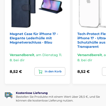
Präzise Aussparungen für Anschlüsse
Leicht zugängliche Tasten
Einfach auf- und absetzbar
Magnet Case für iPhone 17 -
Tech-Protect Fle
Elegante Lederhülle mit
iPhone 17 - Ult
Magnetverschluss - Blau
Schutzhülle aus
Transparent
Versandbereit
,
am Dienstag 11.
Versandbereit
,
a
8. bei dir
8. bei dir
8,52 €
8,52 €
In den Korb
Kostenlose Lieferung
Bestellen Sie Produkte mit einem Wert über 28,5 €, und Sie
können die kostenlose Lieferung nutzen.