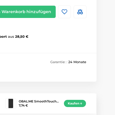
 Warenkorb hinzufügen
port
aus
28,50 €
Garantie: :
24 Monate
OBAL:ME SmoothTouch…
Kaufen
7,74 €