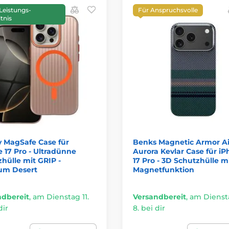
Leistungs-
Für Anspruchsvolle
tnis
 MagSafe Case für
Benks Magnetic Armor Ai
 17 Pro - Ultradünne
Aurora Kevlar Case für i
hülle mit GRIP -
17 Pro - 3D Schutzhülle m
ium Desert
Magnetfunktion
ndbereit
,
am Dienstag 11.
Versandbereit
,
am Diensta
dir
8. bei dir