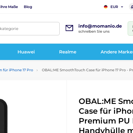
 ihre Maße
Blog
EUR
info@momanio.de
tkategorie
schreiben Sie uns
Huawei
Realme
Andere Marke
n für iPhone 17 Pro
OBAL:ME SmoothTouch Case für iPhone 17 Pro - P
OBAL:ME Sm
Case für iPho
Premium PU 
Handyhülle m