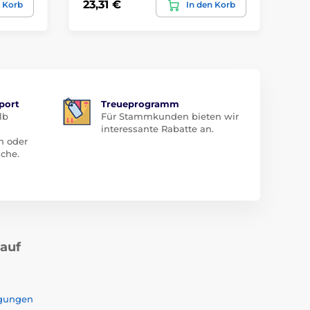
23,31 €
4,
n Korb
In den Korb
port
Treueprogramm
lb
Für Stammkunden bieten wir
interessante Rabatte an.
n oder
che.
kauf
ngungen