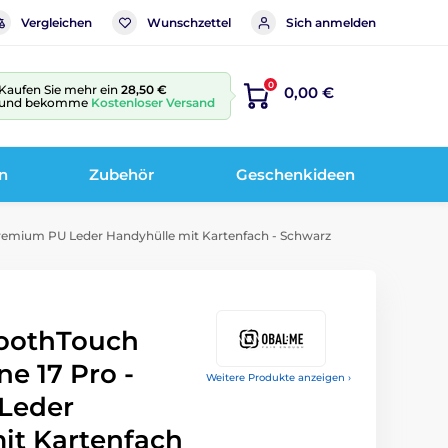
Vergleichen
Wunschzettel
Sich anmelden
0
Kaufen Sie mehr ein
28,50 €
0,00 €
und bekomme
Kostenloser Versand
n
Zubehör
Geschenkideen
remium PU Leder Handyhülle mit Kartenfach - Schwarz
oothTouch
ne 17 Pro -
Weitere Produkte anzeigen ›
Leder
it Kartenfach