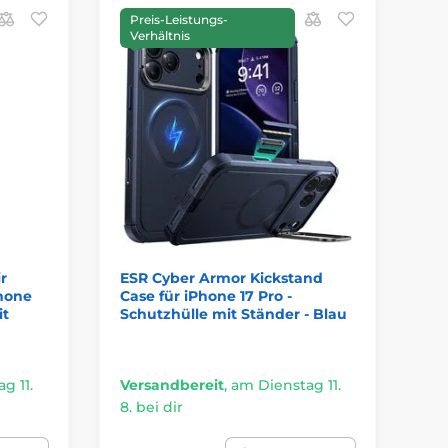
Preis-Leistungs-
B
Verhältnis
r
ESR Cyber Armor Kickstand
OB
Phone
Case für iPhone 17 Pro -
17
it
Schutzhülle mit Ständer - Blau
Sc
g 11.
Versandbereit
,
am Dienstag 11.
Ve
8. bei dir
8. 