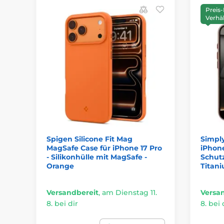
Preis-
Verhäl
Spigen Silicone Fit Mag
Simply
MagSafe Case für iPhone 17 Pro
iPhone
- Silikonhülle mit MagSafe -
Schutz
Orange
Titan
Versandbereit
,
am Dienstag 11.
Versa
8. bei dir
8. bei 