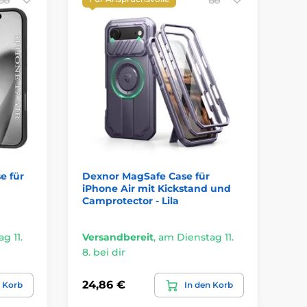
V
e für
Dexnor MagSafe Case für
JP
iPhone Air mit Kickstand und
fü
Camprotector - Lila
He
g 11.
Versandbereit
,
am Dienstag 11.
Ve
8. bei dir
8. 
24,86 €
6,
n Korb
In den Korb