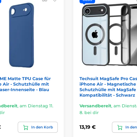
ME Matte TPU Case für
Techsuit MagSafe Pro Cas
 Air - Schutzhülle mit
iPhone Air - Magnetische
aser-Innenseite - Blau
Schutzhülle mit MagSafe
Kompatibilität - Schwarz
ndbereit
,
am Dienstag 11.
Versandbereit
,
am Diensta
dir
8. bei dir
€
13,19 €
In den Korb
In de