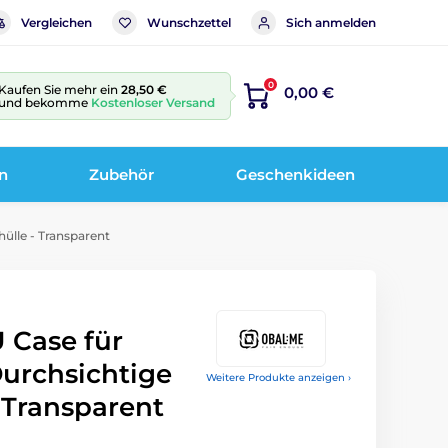
Vergleichen
Wunschzettel
Sich anmelden
0
Kaufen Sie mehr ein
28,50 €
0,00 €
und bekomme
Kostenloser Versand
n
Zubehör
Geschenkideen
ülle - Transparent
 Case für
Durchsichtige
Weitere Produkte anzeigen ›
 Transparent