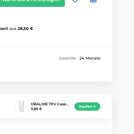
port
aus
28,50 €
Garantie: :
24 Monate
OBAL:ME TPU Case…
Kaufen
3,85 €