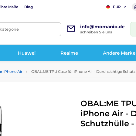
 ihre Maße
Blog
EUR
info@momanio.de
tkategorie
schreiben Sie uns
Huawei
Realme
Andere Marke
ür iPhone Air
OBAL:ME TPU Case für iPhone Air - Durchsichtige Schutzh
OBAL:ME TPU
iPhone Air - 
Schutzhülle -