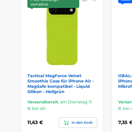
Verhältnis
Tactical MagForce Velvet
OBAL:
Smoothie Case für iPhone Air -
iPhone
MagSafe kompatibel - Liquid
Mikrof
Silikon - Hellgrün
Versandbereit
,
am Dienstag 11.
Versa
8. bei dir
8. bei 
11,63 €
7,35 
In den Korb