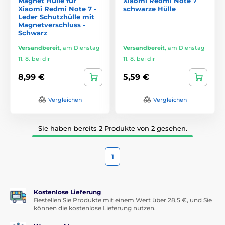
Magnet Hülle für
Xiaomi Redmi Note 7
Xiaomi Redmi Note 7 -
schwarze Hülle
Leder Schutzhülle mit
Magnetverschluss -
Schwarz
Versandbereit
,
am Dienstag
Versandbereit
,
am Dienstag
11. 8. bei dir
11. 8. bei dir
8,99 €
5,59 €
Vergleichen
Vergleichen
Sie haben bereits 2 Produkte von 2 gesehen.
1
Kostenlose Lieferung
Bestellen Sie Produkte mit einem Wert über 28,5 €, und Sie
können die kostenlose Lieferung nutzen.