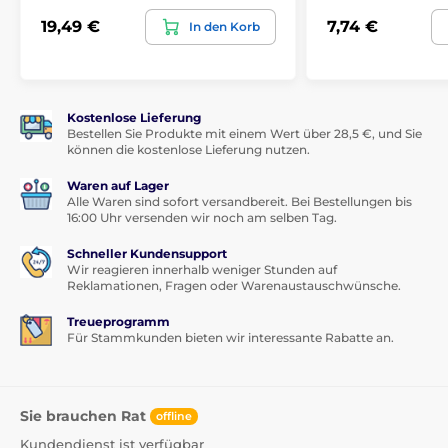
Rutschfeste Elemente für maximale Stabilität
19,49 €
7,74 €
In den Korb
Faltbares Design ideal für Reisen
Elegantes minimalistisches Design
Ideale Verwendung
Kostenlose Lieferung
Bestellen Sie Produkte mit einem Wert über 28,5 €, und Sie
können die kostenlose Lieferung nutzen.
Home Office
Firmenbüros
Waren auf Lager
Alle Waren sind sofort versandbereit. Bei Bestellungen bis
Studienumgebung
16:00 Uhr versenden wir noch am selben Tag.
Hybrides Arbeiten
Schneller Kundensupport
Wir reagieren innerhalb weniger Stunden auf
Reisen und Geschäftsreisen
Reklamationen, Fragen oder Warenaustauschwünsche.
Arbeiten mit externem Monitor
Treueprogramm
Technische Parameter
Für Stammkunden bieten wir interessante Rabatte an.
Produkttyp: Faltbarer Laptop Ständer mit 4-in-1
Ladegerät
Sie brauchen Rat
offline
Material: Aluminiumlegierung + ABS
Kundendienst ist verfügbar