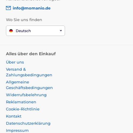
Abmessungen der Basis: 31 × 26 cm
info@momanio.de
Höhe im zusammengeklappten Zustand: 5,8 cm
Tragkraft: bis zu 10 kg
Wo Sie uns finden
Kabelloses Laden für Smartphone: bis zu 15 W
Deutsch
Laden für Smartwatch: bis zu 3 W
Laden für Kopfhörer: bis zu 5 W
Alles über den Einkauf
USB-C Ausgang für Notebook: bis zu 30 W
Über uns
Farbe: Silber
Versand &
Zahlungsbedingungen
Das Produkt ist in Kategorien eingeteilt
Allgemeine
Geschäftsbedingungen
Widerrufsbelehrung
Reklamationen
Cookie-Richtlinie
Kontakt
Datenschutzerklärung
Impressum