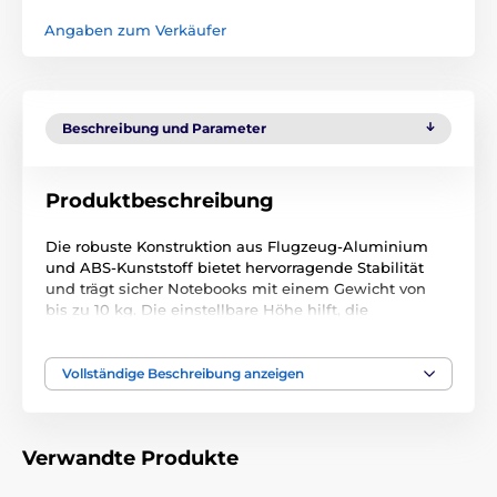
Angaben zum Verkäufer
Beschreibung und Parameter
Produktbeschreibung
Die robuste Konstruktion aus Flugzeug-Aluminium
und ABS-Kunststoff bietet hervorragende Stabilität
und trägt sicher Notebooks mit einem Gewicht von
bis zu 10 kg. Die einstellbare Höhe hilft, die
Ergonomie bei der Arbeit zu verbessern, reduziert die
Belastung der Halswirbelsäule und fördert
gleichzeitig eine bessere Luftzirkulation unter dem
Vollständige Beschreibung anzeigen
Notebook, was eine effizientere Kühlung unterstützt.
Die integrierte kabellose Ladestation bietet eine
Leistung von bis zu 15 W für kompatible
Verwandte Produkte
Smartphones, eine separate Ladefläche für
Smartwatches und Platz für kabellose Kopfhörer.