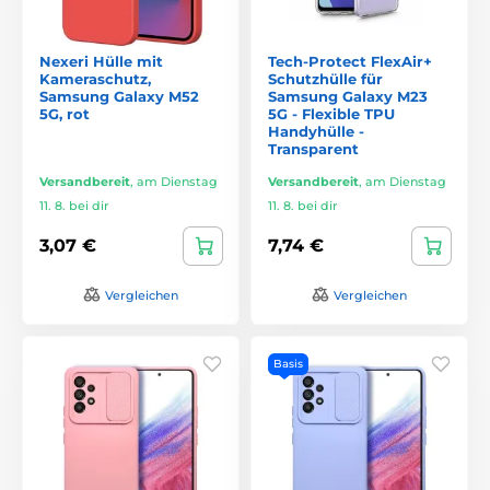
Nexeri Hülle mit
Tech-Protect FlexAir+
Kameraschutz,
Schutzhülle für
Samsung Galaxy M52
Samsung Galaxy M23
5G, rot
5G - Flexible TPU
Handyhülle -
Transparent
Versandbereit
,
am Dienstag
Versandbereit
,
am Dienstag
11. 8. bei dir
11. 8. bei dir
3,07 €
7,74 €
Vergleichen
Vergleichen
Basis