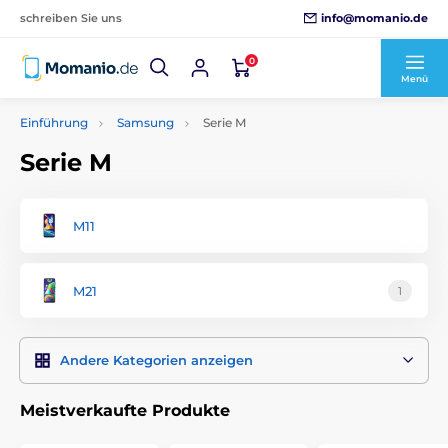
info@momanio.de
schreiben Sie uns
0
Menü
Einführung
Samsung
Serie M
Serie M
M11
M21
1
Andere Kategorien anzeigen
Meistverkaufte Produkte