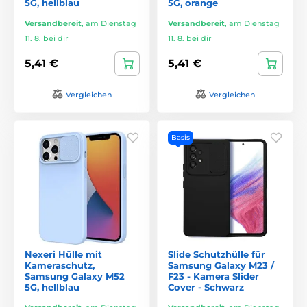
5G, hellblau
5G, orange
Versandbereit
,
am Dienstag
Versandbereit
,
am Dienstag
11. 8. bei dir
11. 8. bei dir
5,41 €
5,41 €
Vergleichen
Vergleichen
Basis
Nexeri Hülle mit
Slide Schutzhülle für
Kameraschutz,
Samsung Galaxy M23 /
Samsung Galaxy M52
F23 - Kamera Slider
5G, hellblau
Cover - Schwarz