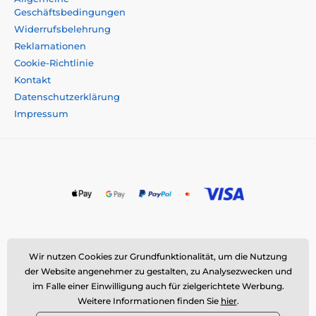
Geschäftsbedingungen
Widerrufsbelehrung
Reklamationen
Cookie-Richtlinie
Kontakt
Datenschutzerklärung
Impressum
Momanio s.r.o., Okružní 361/14, 747 18 Píšť, Tschechische
Wir nutzen Cookies zur Grundfunktionalität, um die Nutzung
Republik
der Website angenehmer zu gestalten, zu Analysezwecken und
E-Mail:
info@momanio.de
| Tel: +420 591 142 359
im Falle einer Einwilligung auch für zielgerichtete Werbung.
Weitere Informationen finden Sie
hier
.
ID: 09604707 | VAT: CZ09604707