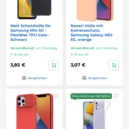
Matt Schutzhülle für
Nexeri Hülle mit
Samsung M14 5G -
Kameraschutz,
Flexibles TPU Case -
Samsung Galaxy M52
Schwarz
5G, orange
Versandbereit
,
am Dienstag
Versandbereit
,
am Dienstag
11. 8. bei dir
11. 8. bei dir
3,85 €
3,07 €
Vergleichen
Vergleichen
Preis-Leistungs-Verhältnis