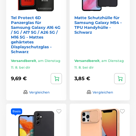
Tel Protect 6D
Matte Schutzhülle für
Panzerglas für
Samsung Galaxy M54 -
Samsung Galaxy A16 4G
TPU Handyhülle -
/ 5G / A17 5G / A26 5G /
Schwarz
M16 5G - Mattes
gehärtetes
Displayschutzglas -
Schwarz
Versandbereit
,
am Dienstag
Versandbereit
,
am Dienstag
11. 8. bei dir
11. 8. bei dir
9,69 €
3,85 €
Vergleichen
Vergleichen
Basis