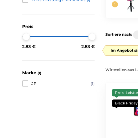
(1)
Preis
Sortiere nach:
2.83 €
2.83 €
Im Angebot si
Wir stellen aus 1
Marke
(1)
JP
(1)
Preis-Leistu
Black Friday