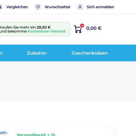
Vergleichen
Wunschzettel
Sich anmelden
0
Kaufen Sie mehr ein
28,50 €
0,00 €
und bekomme
Kostenloser Versand
n
Zubehör
Geschenkideen
oth-
Versandbereit > 10