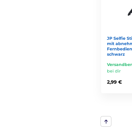
JP Selfie S
mit abnehm
Fernbedien
schwarz
Versandber
bei dir
2,99 €