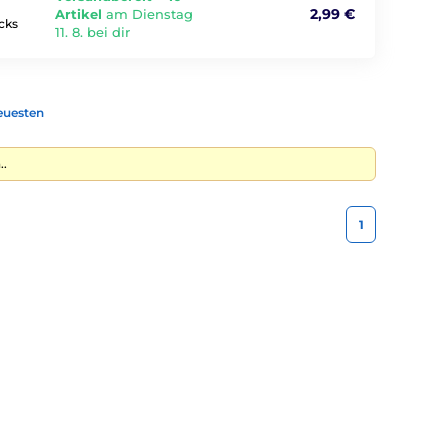
2,99 €
Artikel
am Dienstag
icks
11. 8. bei dir
euesten
..
1