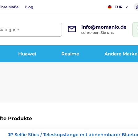
 ihre Maße
Blog
EUR
info@momanio.de
tkategorie
schreiben Sie uns
Huawei
Realme
Andere Marke
fte Produkte
JP Selfie Stick / Teleskopstange mit abnehmbarer Blueto