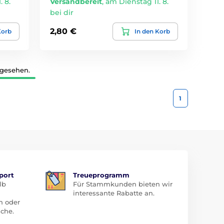
 8.
Versandbereit
,
am Dienstag 11. 8.
bei dir
2,80 €
Korb
In den Korb
 gesehen.
1
port
Treueprogramm
lb
Für Stammkunden bieten wir
interessante Rabatte an.
n oder
che.