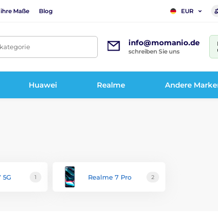
 ihre Maße
Blog
EUR
info@momanio.de
tkategorie
schreiben Sie uns
Huawei
Realme
Andere Marke
7 5G
Realme 7 Pro
1
2