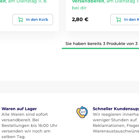
eit
,
am Dienstag 11. 8.
Versandbereit
,
am Dienstag 11.
bei dir
2,80 €
In den Korb
In den 
Sie haben bereits 3 Produkte von 3
Waren auf Lager
Schneller Kundensup
Alle Waren sind sofort
Wir reagieren innerha
versandbereit. Bei
weniger Stunden auf
Bestellungen bis 16:00 Uhr
Reklamationen, Frage
versenden wir noch am
Warenaustauschwüns
selben Tag.