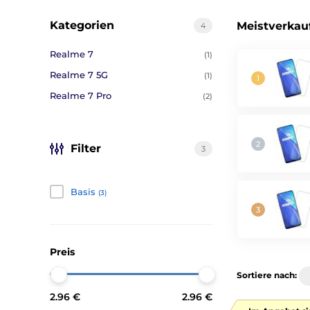
Kategorien
Meistverkau
4
Realme 7
(1)
Realme 7 5G
(1)
Realme 7 Pro
(2)
Filter
3
Basis
(3)
Preis
Sortiere nach:
2.96 €
2.96 €