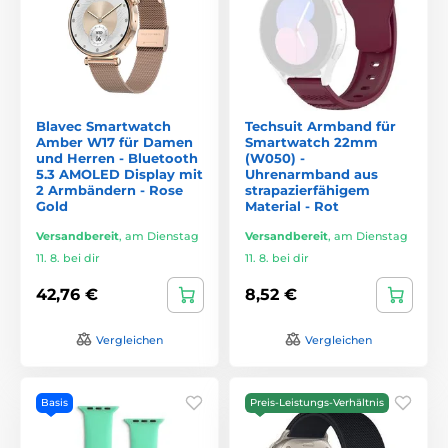
Blavec Smartwatch
Techsuit Armband für
Amber W17 für Damen
Smartwatch 22mm
und Herren - Bluetooth
(W050) -
5.3 AMOLED Display mit
Uhrenarmband aus
2 Armbändern - Rose
strapazierfähigem
Gold
Material - Rot
Versandbereit
,
am Dienstag
Versandbereit
,
am Dienstag
11. 8. bei dir
11. 8. bei dir
42,76 €
8,52 €
Vergleichen
Vergleichen
Basis
Preis-Leistungs-Verhältnis