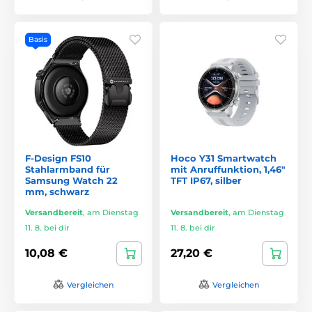
Basis
F-Design FS10
Hoco Y31 Smartwatch
Stahlarmband für
mit Anruffunktion, 1,46"
Samsung Watch 22
TFT IP67, silber
mm, schwarz
Versandbereit
,
am Dienstag
Versandbereit
,
am Dienstag
11. 8. bei dir
11. 8. bei dir
10,08 €
27,20 €
Vergleichen
Vergleichen