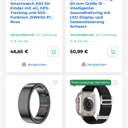
Smartwatch K02 für
20 mm Größe 10 -
Kinder mit 4G, GPS-
Intelligenter
Tracking und SOS-
Gesundheitsring mit
Funktion (SWK02-P) -
LED-Display und
Rosa
Gestensteuerung -
Schwarz
Versandbereit
,
am Dienstag
Versandbereit
,
am Dienstag
11. 8. bei dir
11. 8. bei dir
46,65 €
50,99 €
Vergleichen
Vergleichen
Preis-Leistungs-Verhältnis