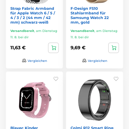
Strap Fabric Armband
F-Design FS10
für Apple Watch 6 / 5 /
Stahlarmband für
4 / 3 / 2 (44 mm / 42
Samsung Watch 22
mm) schwarz-weiß
mm, gold
Versandbereit
,
am Dienstag
Versandbereit
,
am Dienstag
11. 8. bei dir
11. 8. bei dir
11,63 €
9,69 €
Vergleichen
Vergleichen
Blavec Kinder
Colmi R12 Smart Ring