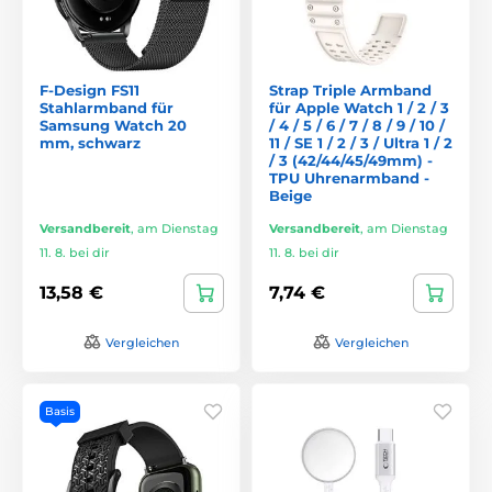
F-Design FS11
Strap Triple Armband
Stahlarmband für
für Apple Watch 1 / 2 / 3
Samsung Watch 20
/ 4 / 5 / 6 / 7 / 8 / 9 / 10 /
mm, schwarz
11 / SE 1 / 2 / 3 / Ultra 1 / 2
/ 3 (42/44/45/49mm) -
TPU Uhrenarmband -
Beige
Versandbereit
,
am Dienstag
Versandbereit
,
am Dienstag
11. 8. bei dir
11. 8. bei dir
13,58 €
7,74 €
Vergleichen
Vergleichen
Basis