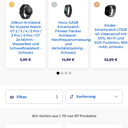
Silikon Armband
Hoco GA08
Kinder-
für Huawei Watch
Smartwatch
Smartwatch LT52E
GT 2 / 3 / 4 / 2 Pro /
Fitness Tracker
4G Videoanruf mit
3 Pro / 4 Pro / GT
Armband -
GPS, Wi-Fi und
2e 46mm -
Herzfrequenzmessung
SOS-Funktion, 950
Wasserfest und
und
mAh, schwarz
Schweißresistent -
Aktivitätstracking -
Schwarz
Schwarz
5,99 €
14,99 €
52,99 €
Sortierung
Filter
Wir stellen aus 1-70 von 87 Produkte