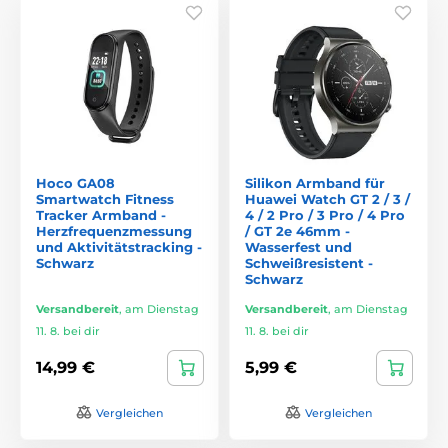
Hoco GA08
Silikon Armband für
Smartwatch Fitness
Huawei Watch GT 2 / 3 /
Tracker Armband -
4 / 2 Pro / 3 Pro / 4 Pro
Herzfrequenzmessung
/ GT 2e 46mm -
und Aktivitätstracking -
Wasserfest und
Schwarz
Schweißresistent -
Schwarz
Versandbereit
,
am Dienstag
Versandbereit
,
am Dienstag
11. 8. bei dir
11. 8. bei dir
14,99 €
5,99 €
Vergleichen
Vergleichen