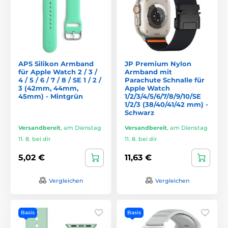
APS Silikon Armband
JP Premium Nylon
für Apple Watch 2 / 3 /
Armband mit
4 / 5 / 6 / 7 / 8 / SE 1 / 2 /
Parachute Schnalle für
3 (42mm, 44mm,
Apple Watch
45mm) - Mintgrün
1/2/3/4/5/6/7/8/9/10/SE
1/2/3 (38/40/41/42 mm) -
Schwarz
Versandbereit
,
am Dienstag
Versandbereit
,
am Dienstag
11. 8. bei dir
11. 8. bei dir
5,02 €
11,63 €
Vergleichen
Vergleichen
Basis
Basis