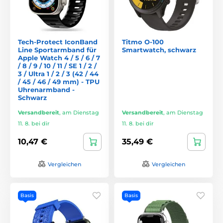
Tech-Protect IconBand
Titmo O-100
Line Sportarmband für
Smartwatch, schwarz
Apple Watch 4 / 5 / 6 / 7
/ 8 / 9 / 10 / 11 / SE 1 / 2 /
3 / Ultra 1 / 2 / 3 (42 / 44
/ 45 / 46 / 49 mm) - TPU
Uhrenarmband -
Schwarz
Versandbereit
,
am Dienstag
Versandbereit
,
am Dienstag
11. 8. bei dir
11. 8. bei dir
10,47 €
35,49 €
Vergleichen
Vergleichen
Basis
Basis