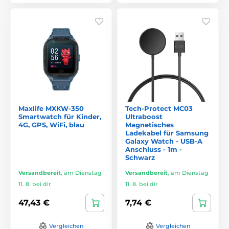
Maxlife MXKW-350
Tech-Protect MC03
Smartwatch für Kinder,
Ultraboost
4G, GPS, WiFi, blau
Magnetisches
Ladekabel für Samsung
Galaxy Watch - USB-A
Anschluss - 1m -
Schwarz
Versandbereit
,
am Dienstag
Versandbereit
,
am Dienstag
11. 8. bei dir
11. 8. bei dir
47,43 €
7,74 €
Vergleichen
Vergleichen