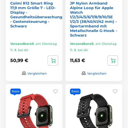
Colmi R12 Smart Ring
JP Nylon Armband
17,9 mm Größe 7 - LED-
Alpine Loop für Apple
Display -
Watch
Gesundheitsüberwachung
1/2/3/4/5/6/7/8/9/10/SE
- Gestensteuerung -
1/2/3 (38/40/41/42 mm) -
Schwarz
Sportarmband mit
Metallschnalle G-Hook -
Schwarz
Versandbereit
,
am Dienstag
Versandbereit
,
am Dienstag
11. 8. bei dir
11. 8. bei dir
50,99 €
11,63 €
Vergleichen
Vergleichen
Basis
Basis