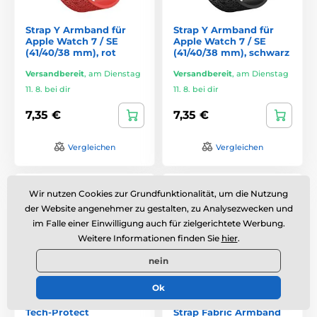
Strap Y Armband für
Strap Y Armband für
Apple Watch 7 / SE
Apple Watch 7 / SE
(41/40/38 mm), rot
(41/40/38 mm), schwarz
Versandbereit
,
am Dienstag
Versandbereit
,
am Dienstag
11. 8. bei dir
11. 8. bei dir
7,35 €
7,35 €
Vergleichen
Vergleichen
Basis
Wir nutzen Cookies zur Grundfunktionalität, um die Nutzung
der Website angenehmer zu gestalten, zu Analysezwecken und
im Falle einer Einwilligung auch für zielgerichtete Werbung.
Weitere Informationen finden Sie
hier
.
nein
Ok
Tech-Protect
Strap Fabric Armband