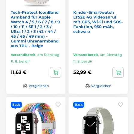
Tech-Protect IconBand
Kinder-Smartwatch
Armband für Apple
LT52E 4G Videoanruf
Watch 4 / 5 / 6 / 7 / 8 / 9
mit GPS, Wi-Fi und SOS-
/ 10 / 11 / SE 1 / 2 / 3 /
Funktion, 950 mAh,
Ultra 1 / 2 / 3 (42 / 44 /
schwarz
45 / 46 / 49 mm) -
Gummi Uhrenarmband
aus TPU - Beige
Versandbereit
,
am Dienstag
Versandbereit
,
am Dienstag
11. 8. bei dir
11. 8. bei dir
11,63 €
52,99 €
Vergleichen
Vergleichen
Basis
Basis