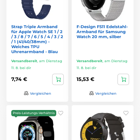
Strap Triple Armband
F-Design FS11 Edelstahl-
für Apple Watch SE 1 / 2
Armband für Samsung
/ 3 / 8 / 7 / 6 / 5 / 4 / 3 / 2
Watch 20 mm, silber
/ 1 (41/40/38mm) -
Weiches TPU
Uhrenarmband - Blau
Versandbereit
,
am Dienstag
Versandbereit
,
am Dienstag
11. 8. bei dir
11. 8. bei dir
7,74 €
15,53 €
Vergleichen
Vergleichen
Preis-Leistungs-Verhältnis