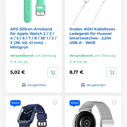
APS Silikon Armband
Dudao A12H Kabelloses
für Apple Watch 2 / 3 /
Ladegerät für Huawei
4 / 5 / 6 / 7 / 8 / SE 1 / 2 /
Smartwatches - 2,5W
3 (38, 40, 41 mm) -
USB-A - Weiß
Mintgrün
Versandbereit
,
am Dienstag
Versandbereit
,
am Dienstag
11. 8. bei dir
11. 8. bei dir
5,02 €
8,17 €
Vergleichen
Vergleichen
Basis
Basis