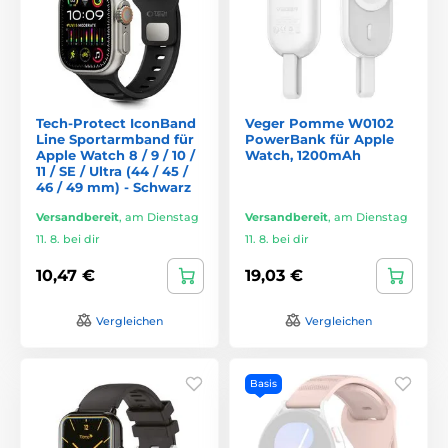
Tech-Protect IconBand
Veger Pomme W0102
Line Sportarmband für
PowerBank für Apple
Apple Watch 8 / 9 / 10 /
Watch, 1200mAh
11 / SE / Ultra (44 / 45 /
46 / 49 mm) - Schwarz
Versandbereit
,
am Dienstag
Versandbereit
,
am Dienstag
11. 8. bei dir
11. 8. bei dir
10,47 €
19,03 €
Vergleichen
Vergleichen
Basis