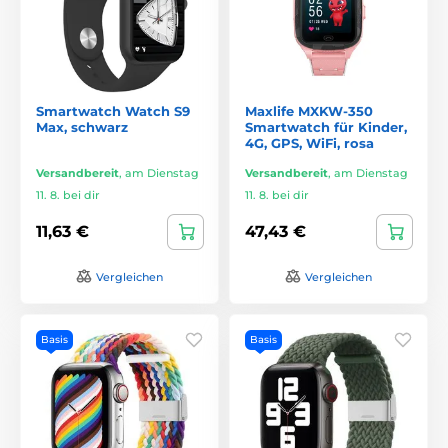
Smartwatch Watch S9
Maxlife MXKW-350
Max, schwarz
Smartwatch für Kinder,
4G, GPS, WiFi, rosa
Versandbereit
,
am Dienstag
Versandbereit
,
am Dienstag
11. 8. bei dir
11. 8. bei dir
11,63 €
47,43 €
Vergleichen
Vergleichen
Basis
Basis