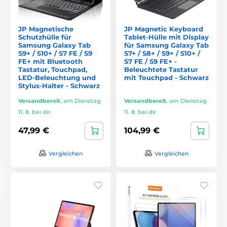
JP Magnetische
JP Magnetic Keyboard
Schutzhülle für
Tablet-Hülle mit Display
Samsung Galaxy Tab
für Samsung Galaxy Tab
S9+ / S10+ / S7 FE / S9
S7+ / S8+ / S9+ / S10+ /
FE+ mit Bluetooth
S7 FE / S9 FE+ -
Tastatur, Touchpad,
Beleuchtete Tastatur
LED-Beleuchtung und
mit Touchpad - Schwarz
Stylus-Halter - Schwarz
Versandbereit
,
am Dienstag
Versandbereit
,
am Dienstag
11. 8. bei dir
11. 8. bei dir
47,99 €
104,99 €
Vergleichen
Vergleichen