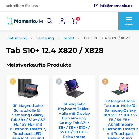
info@momanio.de
schreiben Sie uns
0
Menü
Einführung
Samsung
Tablet
Tab S10+ 12.4 X820 / X828
Tab S10+ 12.4 X820 / X828
Meistverkaufte Produkte
JP Magnetische
JP Magnetic
JP Magnetische
Tastatur-Hülle für
Keyboard Tablet-
Schutzhülle für
Samsung Galaxy
Hülle mit Display
Samsung Galaxy
Tab S9+ / S10+ / S7
für Samsung
Tab S9+ / S10+ / S7
FE / S9 FE+ -
Galaxy Tab S7+ /
FE / S9 FE+ mit
Abnehmbare
S8+ / S9+ / S10+ /
Bluetooth Tastatur,
Bluetooth Tastatur
S7 FE / S9 FE+ -
Touchpad, LED-
mit Touchpad,
Beleuchtete
Beleuchtung und
Beleuchtung,