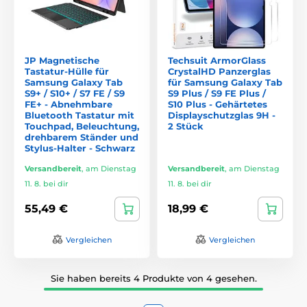
JP Magnetische
Techsuit ArmorGlass
Tastatur-Hülle für
CrystalHD Panzerglas
Samsung Galaxy Tab
für Samsung Galaxy Tab
S9+ / S10+ / S7 FE / S9
S9 Plus / S9 FE Plus /
FE+ - Abnehmbare
S10 Plus - Gehärtetes
Bluetooth Tastatur mit
Displayschutzglas 9H -
Touchpad, Beleuchtung,
2 Stück
drehbarem Ständer und
Stylus-Halter - Schwarz
Versandbereit
,
am Dienstag
Versandbereit
,
am Dienstag
11. 8. bei dir
11. 8. bei dir
55,49 €
18,99 €
Vergleichen
Vergleichen
Sie haben bereits 4 Produkte von 4 gesehen.