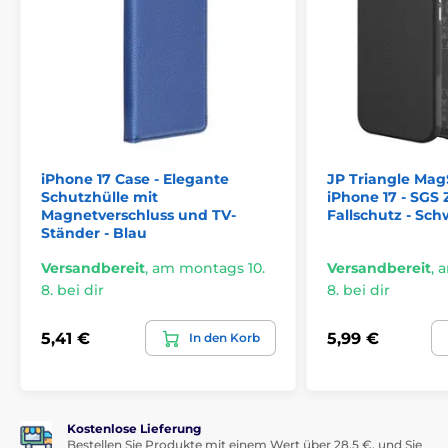
Verpackung in Originalverpackung
Präzise Verarbeitung
Perfekte Anpassung an das Gerät
Schutz vor Kratzern
Volle Funktionalität ohne Einschränkungen
Einfache Installation und Entfernung
iPhone 17 Case - Elegante
JP Triangle Mag
Lieferumfang:
Schutzhülle mit
iPhone 17 - SGS Z
Magnetverschluss und TV-
Fallschutz - Sch
1× Tech-Protect FlexAir MagSafe Hülle
Ständer - Blau
Versandbereit
,
am montags 10.
Versandbereit
,
a
8. bei dir
8. bei dir
5,41 €
5,99 €
In den Korb
Kostenlose Lieferung
Bestellen Sie Produkte mit einem Wert über 28,5 €, und Sie