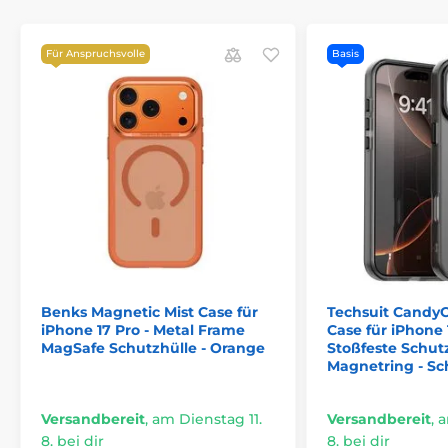
Mit Tastenabdeckungen ausgestattet
Für Anspruchsvolle
Einfache Installation und Demontage
Basis
Set enthält:
1x Tech-Protect MagMat Hülle
Benks Magnetic Mist Case für
Techsuit Candy
iPhone 17 Pro - Metal Frame
Case für iPhone 
MagSafe Schutzhülle - Orange
Stoßfeste Schut
Magnetring - S
Versandbereit
,
am Dienstag 11.
Versandbereit
,
a
8. bei dir
8. bei dir