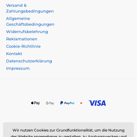
Versand &
Zahlungsbedingungen
Allgemeine
Geschäftsbedingungen
Widerrufsbelehrung
Reklamationen
Cookie-Richtlinie
Kontakt
Datenschutzerklärung
Impressum
Momanio s.r.o., Okružní 361/14, 747 18 Píšť, Tschechische
Wir nutzen Cookies zur Grundfunktionalität, um die Nutzung
Republik
der Website angenehmer zu gestalten, zu Analysezwecken und