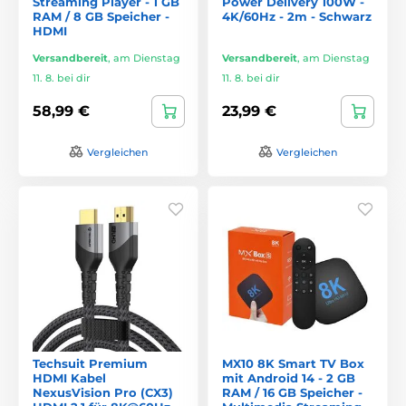
Streaming Player - 1 GB
Power Delivery 100W -
RAM / 8 GB Speicher -
4K/60Hz - 2m - Schwarz
HDMI
Versandbereit
,
am Dienstag
Versandbereit
,
am Dienstag
11. 8. bei dir
11. 8. bei dir
58,99 €
23,99 €
Vergleichen
Vergleichen
Techsuit Premium
MX10 8K Smart TV Box
HDMI Kabel
mit Android 14 - 2 GB
NexusVision Pro (CX3)
RAM / 16 GB Speicher -