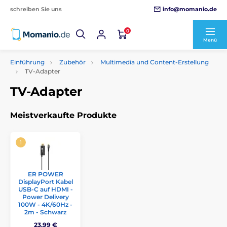
info@momanio.de
schreiben Sie uns
0
Menü
Einführung
Zubehör
Multimedia und Content-Erstellung
TV-Adapter
TV-Adapter
Meistverkaufte Produkte
ER POWER
DisplayPort Kabel
USB-C auf HDMI -
Power Delivery
100W - 4K/60Hz -
2m - Schwarz
23,99 €