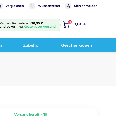
Vergleichen
Wunschzettel
Sich anmelden
0
Kaufen Sie mehr ein
28,50 €
0,00 €
und bekomme
Kostenloser Versand
n
Zubehör
Geschenkideen
Versandbereit > 10