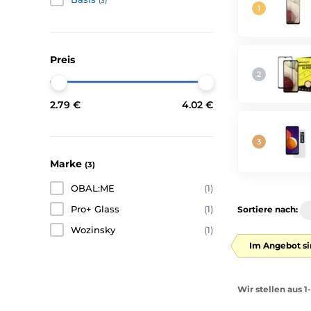
(3)
Preis
2.79 €
4.02 €
Marke
(3)
OBAL:ME
(1)
Pro+ Glass
(1)
Sortiere nach:
Wozinsky
(1)
Im Angebot si
Wir stellen aus 1