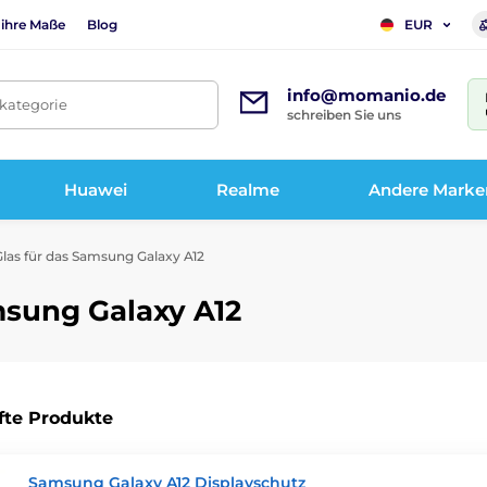
 ihre Maße
Blog
EUR
info@momanio.de
tkategorie
schreiben Sie uns
Huawei
Realme
Andere Marke
las für das Samsung Galaxy A12
msung Galaxy A12
fte Produkte
Samsung Galaxy A12 Displayschutz