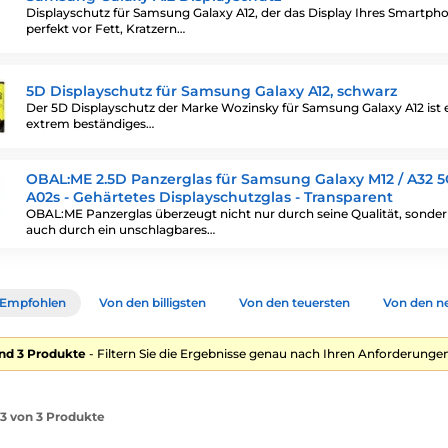
Displayschutz für Samsung Galaxy A12, der das Display Ihres Smartph
perfekt vor Fett, Kratzern…
5D Displayschutz für Samsung Galaxy A12, schwarz
Der 5D Displayschutz der Marke Wozinsky für Samsung Galaxy A12 ist 
extrem beständiges…
OBAL:ME 2.5D Panzerglas für Samsung Galaxy M12 / A32 5G 
A02s - Gehärtetes Displayschutzglas - Transparent
OBAL:ME Panzerglas überzeugt nicht nur durch seine Qualität, sonde
auch durch ein unschlagbares…
Empfohlen
Von den billigsten
Von den teuersten
Von den n
nd 3 Produkte
- Filtern Sie die Ergebnisse genau nach Ihren Anforderungen
-3 von 3 Produkte