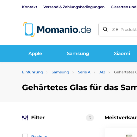
Kontakt
Versand & Zahlungsbedingungen
Glasarten und
Z.B. Produk
Apple
Samsung
Xiaomi
Einführung
Samsung
Serie A
A12
Gehärtetes G
Gehärtetes Glas für das Sa
Filter
Meistverkau
3
Basis