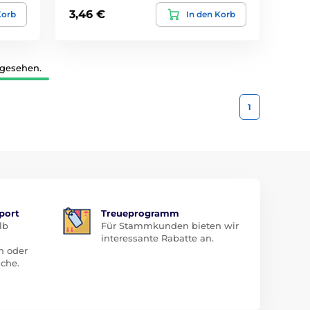
3,46 €
Korb
In den Korb
 gesehen.
1
port
Treueprogramm
lb
Für Stammkunden bieten wir
interessante Rabatte an.
n oder
che.