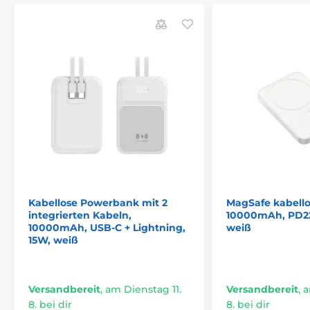
ermöglicht bequemes Betrachten von Inhalten
während des Ladevorgangs.
Zuverlässiger Schutz:
Ihre Geräte sind dank fortschrittlicher
Sicherheitsfunktionen vor Überladung, Tiefentladung,
Kurzschluss und Unterspannung geschützt.
Hochwertige Materialien:
Das robuste Gehäuse aus ABS-Material bietet
robusten Schutz und ein elegantes Aussehen.
Spezifikationen:
Kabellose Powerbank mit 2
MagSafe kabell
integrierten Kabeln,
10000mAh, PD22
Kapazität
: 10.000 mAh
10000mAh, USB-C + Lightning,
weiß
15W, weiß
Batterie
: Li-Polymer
Schnittstelle
: Typ-C
Funktionen
: Kabelloses Laden, Schnellladung, LED-
Versandbereit
,
am Dienstag 11.
Versandbereit
,
a
Display, integrierter Ständer
8. bei dir
8. bei dir