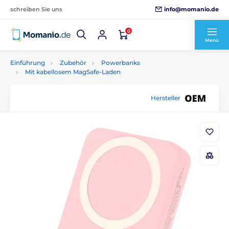
info@momanio.de
schreiben Sie uns
0
Menü
Einführung
Zubehör
Powerbanks
Mit kabellosem MagSafe-Laden
Hersteller