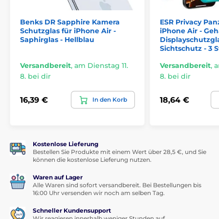
unsichtbar ist und auf jede Fingerbewegung reagiert.
Die glatte Oberfläche sorgt dafür, dass die Bedienung
Benks DR Sapphire Kamera
ESR Privacy Panz
des Handys genauso intuitiv und präzise bleibt – ideal
Schutzglas für iPhone Air -
iPhone Air - Geh
für Gaming, schnelles Tippen oder präzises Arbeiten
Saphirglas - Hellblau
Displayschutzgl
mit Apps.
Sichtschutz - 3 
Stylisches und sauberes Aussehen ohne
Versandbereit
,
am Dienstag 11.
Versandbereit
,
a
Fingerabdrücke
8. bei dir
8. bei dir
Nervt dich ein fettiges Display voller Fingerabdrücke?
16,39 €
18,64 €
In den Korb
Mit der
oleophobischen Beschichtung
musst du dein
Handy nicht mehr ständig polieren. Das Glas weist
Fett und Schmutz ab, sodass das Display immer
perfekt sauber und luxuriös aussieht.
Kostenlose Lieferung
Einfache Installation – keine Blasen, keine
Bestellen Sie Produkte mit einem Wert über 28,5 €, und Sie
Nerven
können die kostenlose Lieferung nutzen.
Keine komplizierte Verklebung mehr, kein schief
Waren auf Lager
aufgeklebtes Glas. Dank
automatischer Haftung
Alle Waren sind sofort versandbereit. Bei Bestellungen bis
16:00 Uhr versenden wir noch am selben Tag.
verbindet sich
Wency 5D
perfekt mit dem Display
ohne eine einzige Blase. Ein paar Sekunden genügen
Schneller Kundensupport
und fertig – professionelles Ergebnis auch ohne
Wir reagieren innerhalb weniger Stunden auf