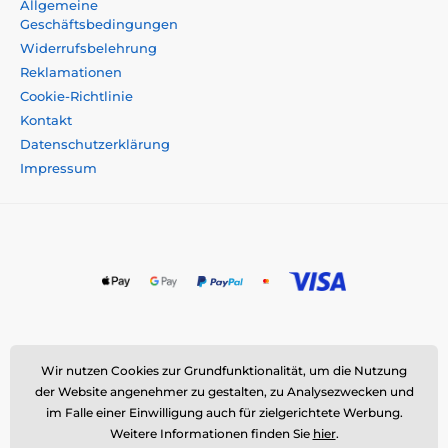
Allgemeine
Handy das, was es verdient!
Geschäftsbedingungen
Widerrufsbelehrung
Reklamationen
Cookie-Richtlinie
Kontakt
Datenschutzerklärung
Impressum
Momanio s.r.o., Okružní 361/14, 747 18 Píšť, Tschechische
Wir nutzen Cookies zur Grundfunktionalität, um die Nutzung
Republik
der Website angenehmer zu gestalten, zu Analysezwecken und
E-Mail:
info@momanio.de
| Tel: +420 591 142 359
im Falle einer Einwilligung auch für zielgerichtete Werbung.
Weitere Informationen finden Sie
hier
.
ID: 09604707 | VAT: CZ09604707