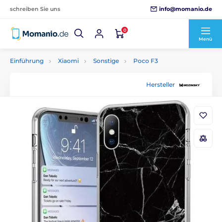
info@momanio.de
schreiben Sie uns
0
Menü
Einführung
Xiaomi
Sonstige
Poco F3
Hersteller