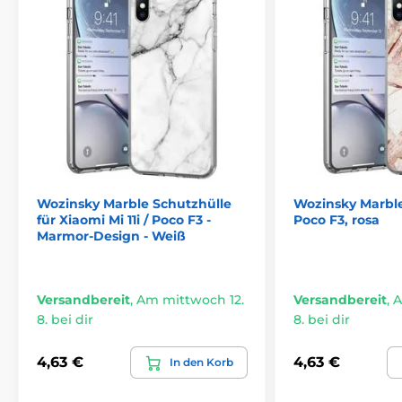
Wozinsky Marble Schutzhülle
Wozinsky Marble,
für Xiaomi Mi 11i / Poco F3 -
Poco F3, rosa
Marmor-Design - Weiß
Versandbereit
,
Am mittwoch 12.
Versandbereit
,
A
8. bei dir
8. bei dir
4,63 €
4,63 €
In den Korb