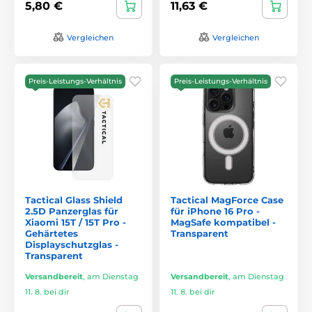
5,80 €
11,63 €
Vergleichen
Vergleichen
Preis-Leistungs-Verhältnis
Preis-Leistungs-Verhältnis
Tactical Glass Shield
Tactical MagForce Case
2.5D Panzerglas für
für iPhone 16 Pro -
Xiaomi 15T / 15T Pro -
MagSafe kompatibel -
Gehärtetes
Transparent
Displayschutzglas -
Transparent
Versandbereit
,
am Dienstag
Versandbereit
,
am Dienstag
11. 8. bei dir
11. 8. bei dir