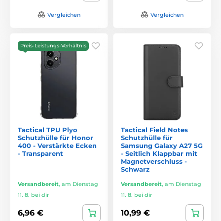
Vergleichen
Vergleichen
Preis-Leistungs-Verhältnis
Tactical TPU Plyo
Tactical Field Notes
Schutzhülle für Honor
Schutzhülle für
400 - Verstärkte Ecken
Samsung Galaxy A27 5G
- Transparent
- Seitlich Klappbar mit
Magnetverschluss -
Schwarz
Versandbereit
,
am Dienstag
Versandbereit
,
am Dienstag
11. 8. bei dir
11. 8. bei dir
6,96 €
10,99 €