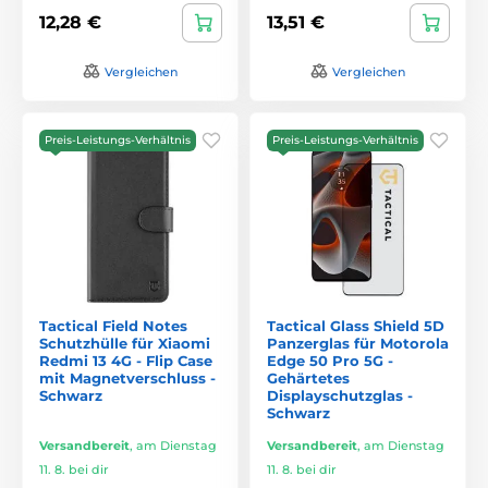
12,28 €
13,51 €
Vergleichen
Vergleichen
Preis-Leistungs-Verhältnis
Preis-Leistungs-Verhältnis
Tactical Field Notes
Tactical Glass Shield 5D
Schutzhülle für Xiaomi
Panzerglas für Motorola
Redmi 13 4G - Flip Case
Edge 50 Pro 5G -
mit Magnetverschluss -
Gehärtetes
Schwarz
Displayschutzglas -
Schwarz
Versandbereit
,
am Dienstag
Versandbereit
,
am Dienstag
11. 8. bei dir
11. 8. bei dir