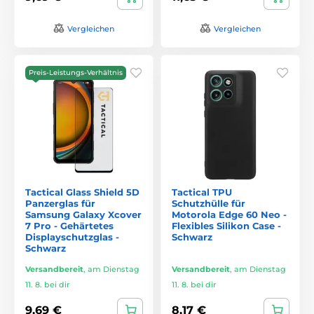
Vergleichen
Vergleichen
Preis-Leistungs-Verhältnis
Tactical Glass Shield 5D
Tactical TPU
Panzerglas für
Schutzhülle für
Samsung Galaxy Xcover
Motorola Edge 60 Neo -
7 Pro - Gehärtetes
Flexibles Silikon Case -
Displayschutzglas -
Schwarz
Schwarz
Versandbereit
,
am Dienstag
Versandbereit
,
am Dienstag
11. 8. bei dir
11. 8. bei dir
9,69 €
8,17 €