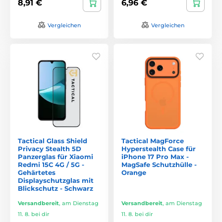
8,91 €
6,96 €
Vergleichen
Vergleichen
Tactical Glass Shield
Tactical MagForce
Privacy Stealth 5D
Hyperstealth Case für
Panzerglas für Xiaomi
iPhone 17 Pro Max -
Redmi 15C 4G / 5G -
MagSafe Schutzhülle -
Gehärtetes
Orange
Displayschutzglas mit
Blickschutz - Schwarz
Versandbereit
,
am Dienstag
Versandbereit
,
am Dienstag
11. 8. bei dir
11. 8. bei dir