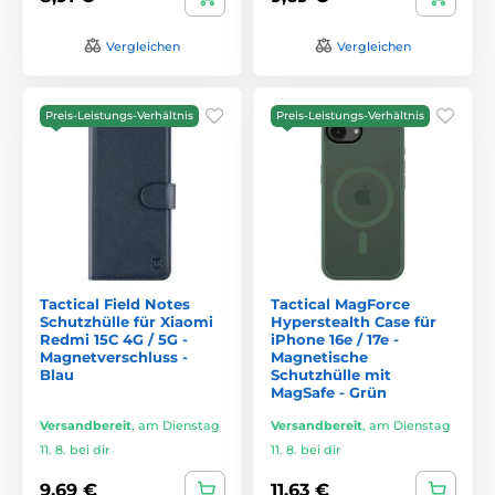
Vergleichen
Vergleichen
Preis-Leistungs-Verhältnis
Preis-Leistungs-Verhältnis
Tactical Field Notes
Tactical MagForce
Schutzhülle für Xiaomi
Hyperstealth Case für
Redmi 15C 4G / 5G -
iPhone 16e / 17e -
Magnetverschluss -
Magnetische
Blau
Schutzhülle mit
MagSafe - Grün
Versandbereit
,
am Dienstag
Versandbereit
,
am Dienstag
11. 8. bei dir
11. 8. bei dir
9,69 €
11,63 €