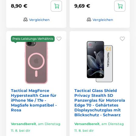
8,90 €
9,69 €
Vergleichen
Vergleichen
Preis-Leistungs-Verhältnis
Tactical MagForce
Tactical Glass Shield
Hyperstealth Case für
Privacy Stealth 5D
iPhone 16e / 17e -
Panzerglas für Motorola
MagSafe kompatibel -
Edge 70 - Gehärtetes
Rosa
Displayschutzglas mit
Blickschutz - Schwarz
Versandbereit
,
am Dienstag
Versandbereit
,
am Dienstag
11. 8. bei dir
11. 8. bei dir