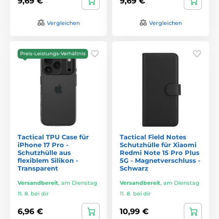
9,69 €
9,69 €
Vergleichen
Vergleichen
Preis-Leistungs-Verhältnis
Tactical TPU Case für
Tactical Field Notes
iPhone 17 Pro -
Schutzhülle für Xiaomi
Schutzhülle aus
Redmi Note 15 Pro Plus
flexiblem Silikon -
5G - Magnetverschluss -
Transparent
Schwarz
Versandbereit
,
am Dienstag
Versandbereit
,
am Dienstag
11. 8. bei dir
11. 8. bei dir
6,96 €
10,99 €