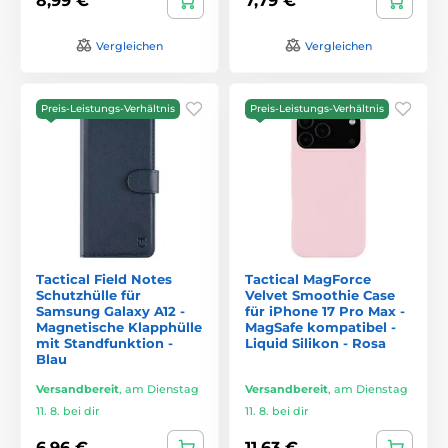
8,99 €
7,79 €
Vergleichen
Vergleichen
Preis-Leistungs-Verhältnis
Preis-Leistungs-Verhältnis
Tactical Field Notes
Tactical MagForce
Schutzhülle für
Velvet Smoothie Case
Samsung Galaxy A12 -
für iPhone 17 Pro Max -
Magnetische Klapphülle
MagSafe kompatibel -
mit Standfunktion -
Liquid Silikon - Rosa
Blau
Versandbereit
,
am Dienstag
Versandbereit
,
am Dienstag
11. 8. bei dir
11. 8. bei dir
6,96 €
11,63 €