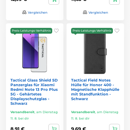
Vergleichen
Vergleichen
Preis-Leistungs-Verhältnis
Preis-Leistungs-Verhältnis
Tactical Glass Shield 5D
Tactical Field Notes
Panzerglas für Xiaomi
Hülle für Honor 400 -
Redmi Note 13 Pro Plus
Magnetische Klapphülle
5G - Gehärtetes
mit Standfunktion -
Displayschutzglas -
Schwarz
Schwarz
Versandbereit
,
am Dienstag
Versandbereit
,
am Dienstag
11. 8. bei dir
11. 8. bei dir
8,91 €
9,69 €