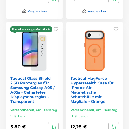
Vergleichen
Vergleichen
Preis-Leistungs-Verhältnis
Tactical Glass Shield
Tactical MagForce
2.5D Panzerglas für
Hyperstealth Case für
Samsung Galaxy A05 /
iPhone Air -
A05s - Gehärtetes
Magnetische
Displayschutzglas -
Schutzhülle mit
Transparent
MagSafe - Orange
Versandbereit
,
am Dienstag
Versandbereit
,
am Dienstag
11. 8. bei dir
11. 8. bei dir
5,80 €
12,28 €