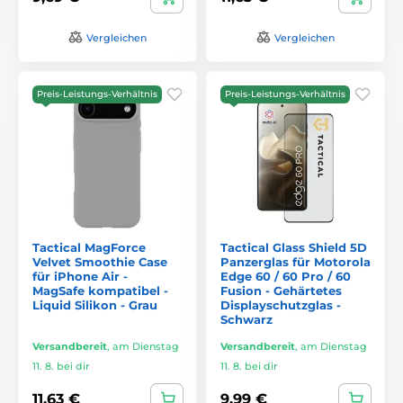
Vergleichen
Vergleichen
Preis-Leistungs-Verhältnis
Preis-Leistungs-Verhältnis
Tactical MagForce
Tactical Glass Shield 5D
Velvet Smoothie Case
Panzerglas für Motorola
für iPhone Air -
Edge 60 / 60 Pro / 60
MagSafe kompatibel -
Fusion - Gehärtetes
Liquid Silikon - Grau
Displayschutzglas -
Schwarz
Versandbereit
,
am Dienstag
Versandbereit
,
am Dienstag
11. 8. bei dir
11. 8. bei dir
11,63 €
9,99 €