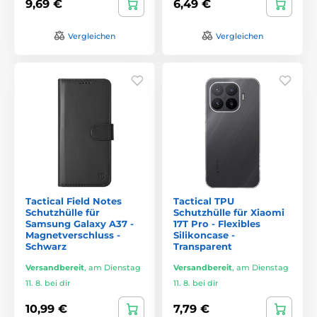
9,69 €
6,49 €
Vergleichen
Vergleichen
Tactical Field Notes
Tactical TPU
Schutzhülle für
Schutzhülle für Xiaomi
Samsung Galaxy A37 -
17T Pro - Flexibles
Magnetverschluss -
Silikoncase -
Schwarz
Transparent
Versandbereit
,
am Dienstag
Versandbereit
,
am Dienstag
11. 8. bei dir
11. 8. bei dir
10,99 €
7,79 €