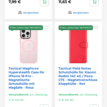
7,99 €
11,63 €
Vergleichen
Vergleichen
Preis-Leistungs-Verhältnis
Preis-Leistungs-Verhältnis
Tactical MagForce
Tactical Field Notes
Hyperstealth Case für
Schutzhülle für Xiaomi
iPhone 16 Pro -
Redmi 14C 4G / Poco
Magnetische
C75 - Magnetverschluss
Schutzhülle mit
Klapphülle - Rot
MagSafe - Rosa
Versandbereit
,
am Dienstag
Versandbereit
,
am Dienstag
11. 8. bei dir
11. 8. bei dir