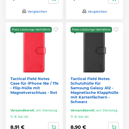
Vergleichen
Vergleichen
Preis-Leistungs-Verhältnis
Preis-Leistungs-Verhältnis
Tactical Field Notes
Tactical Field Notes
Case für iPhone 16e / 17e
Schutzhülle für
- Flip-Hülle mit
Samsung Galaxy A12 -
Magnetverschluss - Rot
Magnetische Klapphülle
mit Kartenfächern -
Schwarz
Versandbereit
,
am Dienstag
Versandbereit
,
am Dienstag
11. 8. bei dir
11. 8. bei dir
8,91 €
8,90 €