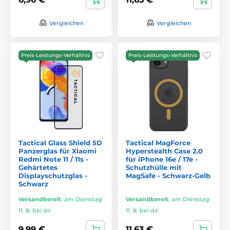
Vergleichen
Vergleichen
Preis-Leistungs-Verhältnis
Preis-Leistungs-Verhältnis
Tactical Glass Shield 5D
Tactical MagForce
Panzerglas für Xiaomi
Hyperstealth Case 2.0
Redmi Note 11 / 11s -
für iPhone 16e / 17e -
Gehärtetes
Schutzhülle mit
Displayschutzglas -
MagSafe - Schwarz-Gelb
Schwarz
Versandbereit
,
am Dienstag
Versandbereit
,
am Dienstag
11. 8. bei dir
11. 8. bei dir
9,99 €
11,63 €