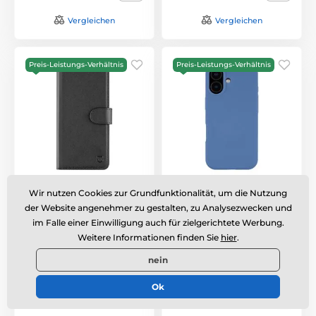
Vergleichen
Vergleichen
Preis-Leistungs-Verhältnis
Preis-Leistungs-Verhältnis
Tactical Field Notes
Tactical MagForce
Wir nutzen Cookies zur Grundfunktionalität, um die Nutzung
Hülle für Xiaomi 15T Pro
Velvet Smoothie Case
- Magnetische
für iPhone 17 - MagSafe
der Website angenehmer zu gestalten, zu Analysezwecken und
Klapphülle mit
kompatibel - Blau
im Falle einer Einwilligung auch für zielgerichtete Werbung.
Kartenfach - Schwarz
Weitere Informationen finden Sie
hier
.
Versandbereit
,
am Dienstag
Versandbereit
,
am Dienstag
nein
11. 8. bei dir
11. 8. bei dir
Ok
9,69 €
11,63 €