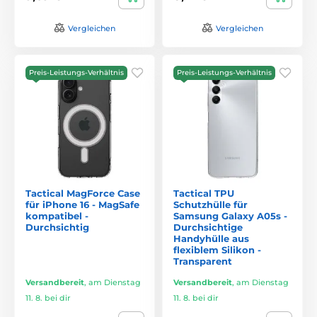
Vergleichen
Vergleichen
Preis-Leistungs-Verhältnis
Preis-Leistungs-Verhältnis
Tactical MagForce Case
Tactical TPU
für iPhone 16 - MagSafe
Schutzhülle für
kompatibel -
Samsung Galaxy A05s -
Durchsichtig
Durchsichtige
Handyhülle aus
flexiblem Silikon -
Transparent
Versandbereit
,
am Dienstag
Versandbereit
,
am Dienstag
11. 8. bei dir
11. 8. bei dir