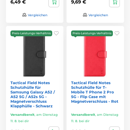
6,49 €
9,69 €
Vergleichen
Vergleichen
Preis-Leistungs-Verhältnis
Preis-Leistungs-Verhältnis
Tactical Field Notes
Tactical Field Notes
Schutzhülle für
Schutzhülle für T-
Samsung Galaxy A52 /
Mobile T Phone 2 Pro
A52 5G / A52s 5G -
5G - Flip Case mit
Magnetverschluss
Magnetverschluss - Rot
Klapphülle - Schwarz
Versandbereit
,
am Dienstag
Versandbereit
,
am Dienstag
11. 8. bei dir
11. 8. bei dir