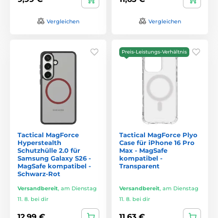
Vergleichen
Vergleichen
Preis-Leistungs-Verhältnis
Tactical MagForce
Tactical MagForce Plyo
Hyperstealth
Case für iPhone 16 Pro
Schutzhülle 2.0 für
Max - MagSafe
Samsung Galaxy S26 -
kompatibel -
MagSafe kompatibel -
Transparent
Schwarz-Rot
Versandbereit
,
am Dienstag
Versandbereit
,
am Dienstag
11. 8. bei dir
11. 8. bei dir
12,99 €
11,63 €