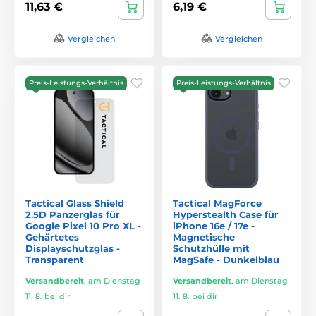
11,63 €
6,19 €
Vergleichen
Vergleichen
Preis-Leistungs-Verhältnis
Preis-Leistungs-Verhältnis
Tactical Glass Shield
Tactical MagForce
2.5D Panzerglas für
Hyperstealth Case für
Google Pixel 10 Pro XL -
iPhone 16e / 17e -
Gehärtetes
Magnetische
Displayschutzglas -
Schutzhülle mit
Transparent
MagSafe - Dunkelblau
Versandbereit
,
am Dienstag
Versandbereit
,
am Dienstag
11. 8. bei dir
11. 8. bei dir