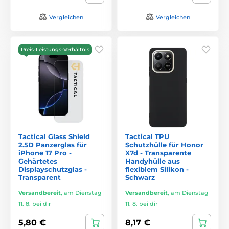
Vergleichen
Vergleichen
Preis-Leistungs-Verhältnis
Tactical Glass Shield
Tactical TPU
2.5D Panzerglas für
Schutzhülle für Honor
iPhone 17 Pro -
X7d - Transparente
Gehärtetes
Handyhülle aus
Displayschutzglas -
flexiblem Silikon -
Transparent
Schwarz
Versandbereit
,
am Dienstag
Versandbereit
,
am Dienstag
11. 8. bei dir
11. 8. bei dir
5,80 €
8,17 €