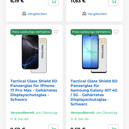
6,19 €
11,63 €
Vergleichen
Vergleichen
Preis-Leistungs-Verhältnis
Preis-Leistungs-Verhältnis
Tactical Glass Shield 5D
Tactical Glass Shield 5D
Panzerglas für iPhone
Panzerglas für
17 Pro Max - Gehärtetes
Samsung Galaxy A17 4G
Displayschutzglas -
/ 5G - Gehärtetes
Schwarz
Displayschutzglas -
Schwarz
Versandbereit
,
am Dienstag
Versandbereit
,
am Dienstag
11. 8. bei dir
11. 8. bei dir