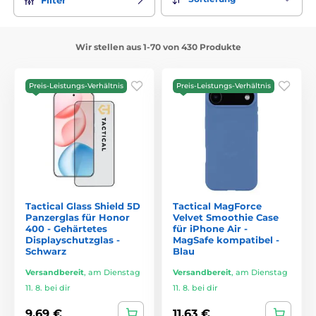
Wir stellen aus 1-70 von 430 Produkte
Preis-Leistungs-Verhältnis
Preis-Leistungs-Verhältnis
Tactical Glass Shield 5D
Tactical MagForce
Panzerglas für Honor
Velvet Smoothie Case
400 - Gehärtetes
für iPhone Air -
Displayschutzglas -
MagSafe kompatibel -
Schwarz
Blau
Versandbereit
,
am Dienstag
Versandbereit
,
am Dienstag
11. 8. bei dir
11. 8. bei dir
9,69 €
11,63 €