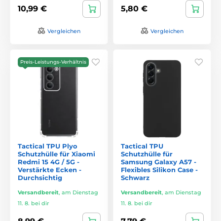
10,99 €
5,80 €
Vergleichen
Vergleichen
Preis-Leistungs-Verhältnis
Tactical TPU Plyo
Tactical TPU
Schutzhülle für Xiaomi
Schutzhülle für
Redmi 15 4G / 5G -
Samsung Galaxy A57 -
Verstärkte Ecken -
Flexibles Silikon Case -
Durchsichtig
Schwarz
Versandbereit
,
am Dienstag
Versandbereit
,
am Dienstag
11. 8. bei dir
11. 8. bei dir