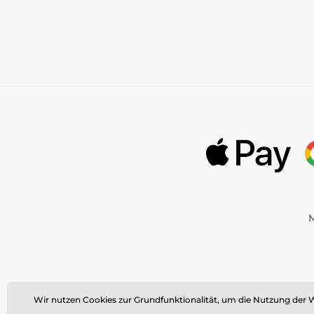
M
©
Momanio s.r.o.,
Okružní 361
Wir nutzen Cookies zur Grundfunktionalität, um die Nutzung der W