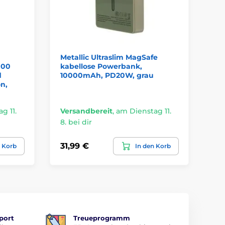
Metallic Ultraslim MagSafe
Ma
000
kabellose Powerbank,
Wa
d
10000mAh, PD20W, grau
un
n,
Li
sc
g 11.
Versandbereit
,
am Dienstag 11.
Ve
8. bei dir
8. 
31,99 €
26
n Korb
In den Korb
port
Treueprogramm