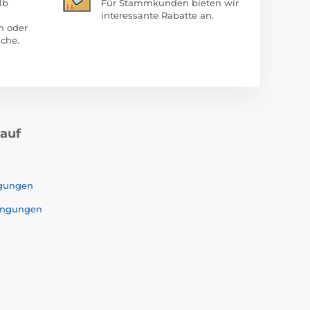
lb
Für Stammkunden bieten wir
interessante Rabatte an.
n oder
che.
kauf
ngungen
ingungen