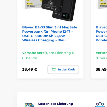
Blavec BJ-03 Slim 3in1 MagSafe
Blavec
Powerbank für iPhone 12-17 -
Powerb
USB-C 10000mAh 22,5W
USB-C
Wireless Charging - Blau
Wirele
Versandbereit
,
am Dienstag 11.
Versa
8. bei dir
8. bei 
38,49 €
38,49
In den Korb
Kostenlose Lieferung