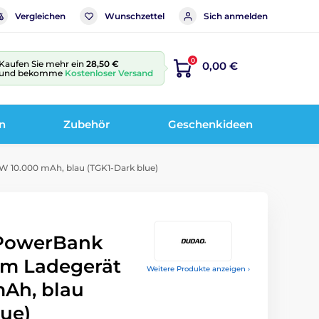
Vergleichen
Wunschzettel
Sich anmelden
0
Kaufen Sie mehr ein
28,50 €
0,00 €
und bekomme
Kostenloser Versand
n
Zubehör
Geschenkideen
 10.000 mAh, blau (TGK1-Dark blue)
PowerBank
em Ladegerät
Weitere Produkte anzeigen ›
mAh, blau
lue)