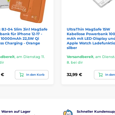
 BJ-04 Slim 3in1 MagSafe
UltraThin MagSafe 15W
ank für iPhone 12-17 -
Kabellose Powerbank 10
 10000mAh 22,5W Qi
mAh mit LED-Display un
ss Charging - Orange
Apple Watch Ladefunktio
silber
ndbereit
,
am Dienstag 11.
Versandbereit
,
am Diensta
dir
8. bei dir
 €
32,99 €
In den Korb
In de
Waren auf Lager
Schneller Kundensup