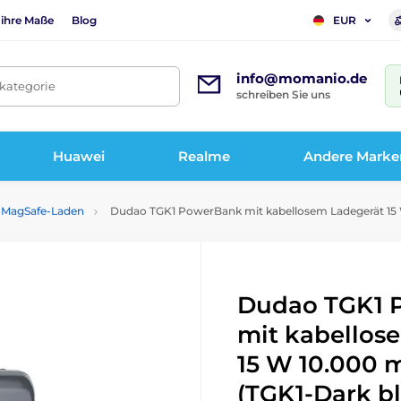
 ihre Maße
Blog
EUR
info@momanio.de
tkategorie
schreiben Sie uns
Huawei
Realme
Andere Marke
m MagSafe-Laden
Dudao TGK1 PowerBank mit kabellosem Ladegerät 15 W
Dudao TGK1 
mit kabellos
15 W 10.000 
(TGK1-Dark b