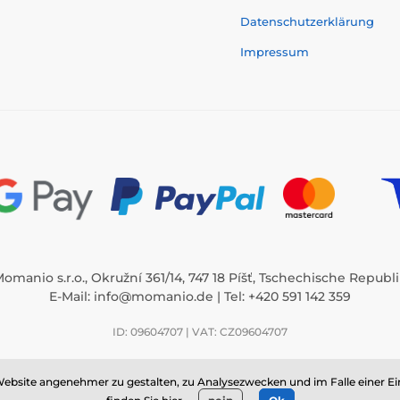
Datenschutzerklärung
Impressum
omanio s.r.o., Okružní 361/14, 747 18 Píšť, Tschechische Republ
E-Mail:
info@momanio.de
| Tel: +420 591 142 359
ID: 09604707 | VAT: CZ09604707
/14, 747 18 Píšť, ID: 09604707, VAT: CZ09604707, Tschechische Republik ⦁ E
ebsite angenehmer zu gestalten, zu Analysezwecken und im Falle einer Ei