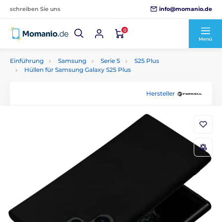
info@momanio.de
schreiben Sie uns
0
Menü
Einführung
Samsung
Serie S
S25 Plus
Hüllen für Samsung Galaxy S25 Plus
Hersteller