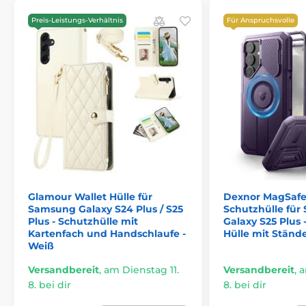
Preis-Leistungs-Verhältnis
Für Anspruchsvolle
Glamour Wallet Hülle für
Dexnor MagSafe
Samsung Galaxy S24 Plus / S25
Schutzhülle fü
Plus - Schutzhülle mit
Galaxy S25 Plus
Kartenfach und Handschlaufe -
Hülle mit Ständer
Weiß
Versandbereit
,
am Dienstag 11.
Versandbereit
,
a
8. bei dir
8. bei dir