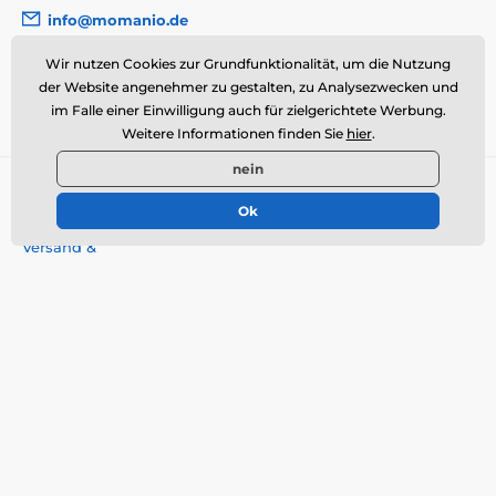
info@momanio.de
Wo Sie uns finden
Wir nutzen Cookies zur Grundfunktionalität, um die Nutzung
der Website angenehmer zu gestalten, zu Analysezwecken und
Deutsch
im Falle einer Einwilligung auch für zielgerichtete Werbung.
Weitere Informationen finden Sie
hier
.
nein
Alles über den Einkauf
Ok
Über uns
Versand &
Zahlungsbedingungen
Allgemeine
Geschäftsbedingungen
Widerrufsbelehrung
Reklamationen
Cookie-Richtlinie
Kontakt
Datenschutzerklärung
Impressum