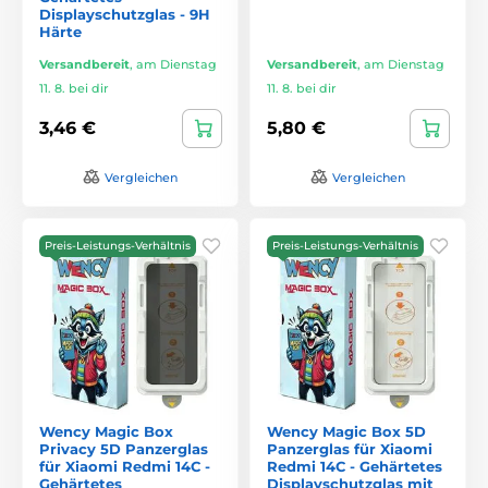
Displayschutzglas - 9H
Härte
Versandbereit
,
am Dienstag
Versandbereit
,
am Dienstag
11. 8. bei dir
11. 8. bei dir
3,46 €
5,80 €
Vergleichen
Vergleichen
Preis-Leistungs-Verhältnis
Preis-Leistungs-Verhältnis
Wency Magic Box
Wency Magic Box 5D
Privacy 5D Panzerglas
Panzerglas für Xiaomi
für Xiaomi Redmi 14C -
Redmi 14C - Gehärtetes
Gehärtetes
Displayschutzglas mit