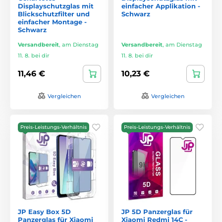
Displayschutzglas mit
einfacher Applikation -
Blickschutzfilter und
Schwarz
einfacher Montage -
Schwarz
Versandbereit
,
am Dienstag
Versandbereit
,
am Dienstag
11. 8. bei dir
11. 8. bei dir
11,46 €
10,23 €
Vergleichen
Vergleichen
Preis-Leistungs-Verhältnis
Preis-Leistungs-Verhältnis
JP Easy Box 5D
JP 5D Panzerglas für
Panzerglas für Xiaomi
Xiaomi Redmi 14C -