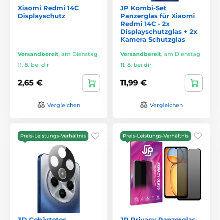
Xiaomi Redmi 14C
JP Kombi-Set
Displayschutz
Panzerglas für Xiaomi
Redmi 14C - 2x
Displayschutzglas + 2x
Kamera Schutzglas
Versandbereit
,
am Dienstag
Versandbereit
,
am Dienstag
11. 8. bei dir
11. 8. bei dir
2,65 €
11,99 €
Vergleichen
Vergleichen
Preis-Leistungs-Verhältnis
Preis-Leistungs-Verhältnis
3D Gehärtetes
JP Privacy Panzerglas