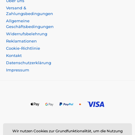
Über uns
Versand &
Zahlungsbedingungen
Allgemeine
Geschäftsbedingungen
Widerrufsbelehrung
Reklamationen
Cookie-Richtlinie
Kontakt
Datenschutzerklärung
Impressum
Momanio s.r.o., Okružní 361/14, 747 18 Píšť, Tschechische
Wir nutzen Cookies zur Grundfunktionalität, um die Nutzung