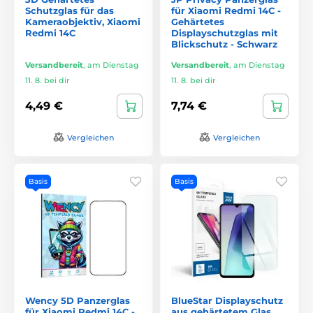
Schutzglas für das
für Xiaomi Redmi 14C -
Kameraobjektiv, Xiaomi
Gehärtetes
Redmi 14C
Displayschutzglas mit
Blickschutz - Schwarz
Versandbereit
,
am Dienstag
Versandbereit
,
am Dienstag
11. 8. bei dir
11. 8. bei dir
4,49 €
7,74 €
Vergleichen
Vergleichen
Basis
Basis
Wency 5D Panzerglas
BlueStar Displayschutz
für Xiaomi Redmi 14C -
aus gehärtetem Glas,