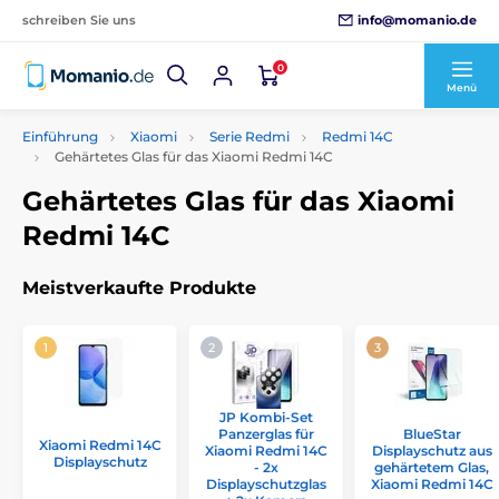
info@momanio.de
schreiben Sie uns
0
Menü
Einführung
Xiaomi
Serie Redmi
Redmi 14C
Gehärtetes Glas für das Xiaomi Redmi 14C
Gehärtetes Glas für das Xiaomi
Redmi 14C
Meistverkaufte Produkte
JP Kombi-Set
Panzerglas für
BlueStar
Xiaomi Redmi 14C
Xiaomi Redmi 14C
Displayschutz aus
Displayschutz
- 2x
gehärtetem Glas,
Displayschutzglas
Xiaomi Redmi 14C