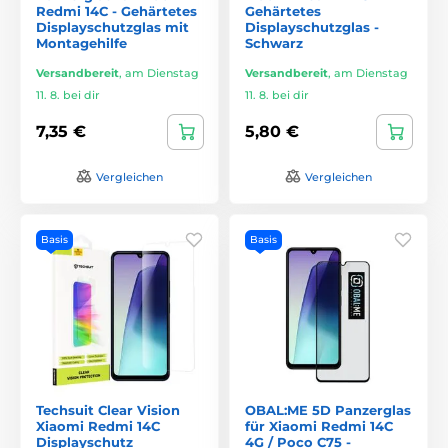
Redmi 14C - Gehärtetes
Gehärtetes
Displayschutzglas mit
Displayschutzglas -
Montagehilfe
Schwarz
Versandbereit
,
am Dienstag
Versandbereit
,
am Dienstag
11. 8. bei dir
11. 8. bei dir
7,35 €
5,80 €
Vergleichen
Vergleichen
Basis
Basis
Techsuit Clear Vision
OBAL:ME 5D Panzerglas
Xiaomi Redmi 14C
für Xiaomi Redmi 14C
Displayschutz
4G / Poco C75 -