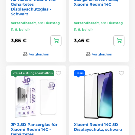
Gehärtetes
Xiaomi Redmi 14C
Displayschutzglas -
Schwarz
Versandbereit
,
am Dienstag
Versandbereit
,
am Dienstag
11. 8. bei dir
11. 8. bei dir
3,85 €
3,46 €
Vergleichen
Vergleichen
Preis-Leistungs-Verhältnis
Basis
JP 2,5D Panzerglas für
Xiaomi Redmi 14C 5D
Xiaomi Redmi 14C -
Displayschutz, schwarz
Gehärtetes